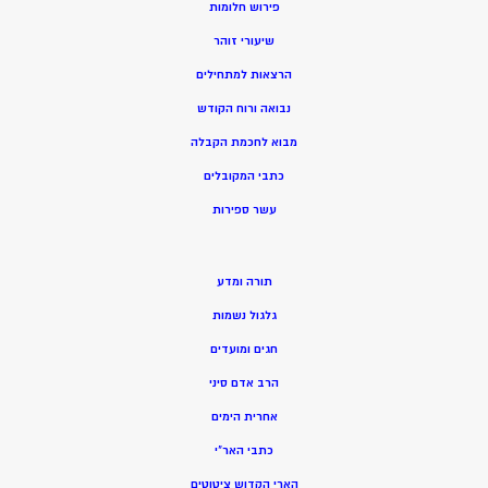
פירוש חלומות
שיעורי זוהר
הרצאות למתחילים
נבואה ורוח הקודש
מ
בוא לחכמת הקבלה
כתבי המקובלים
ע
שר ספירות
תורה ומדע
גלגול נשמות
חגים ומועדים
הרב אדם סיני
אחרית הימים
כתבי האר”י
הארי הקדוש ציטוטים