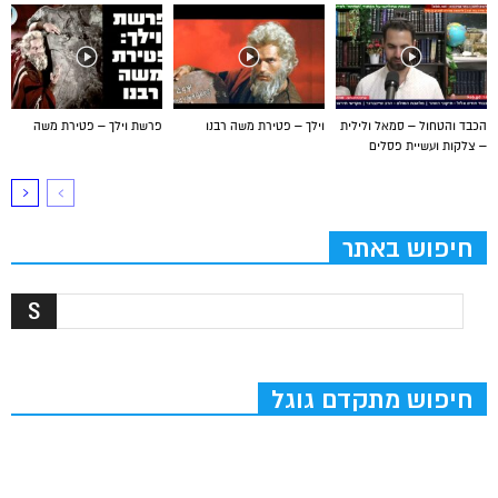
הכבד והטחול – סמאל ולילית
וילך – פטירת משה רבנו
פרשת וילך – פטירת משה
– צלקות ועשיית פסלים
חיפוש באתר
חיפוש מתקדם גוגל