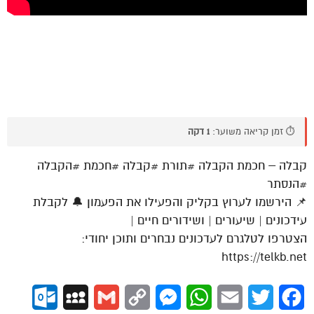
⏱️ זמן קריאה משוער:
1 דקה
קבלה – חכמת הקבלה #תורת #קבלה #חכמת #הקבלה
#הנסתר
📌 הירשמו לערוץ בקליק והפעילו את הפעמון 🔔 לקבלת
עידכונים | שיעורים | ושידורים חיים |
הצטרפו לטלגרם לעדכונים נבחרים ותוכן יחודי:
https://telkb.net
ok.com
MySpace
Gmail
Copy
Messenger
WhatsApp
Email
Twitter
Facebook