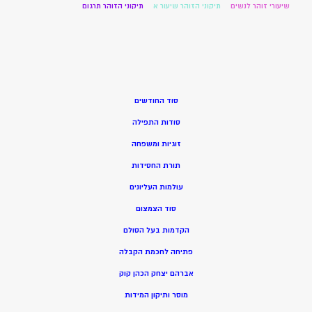
שיעורי זוהר לנשים
תיקוני הזוהר שיעור א
תיקוני הזוהר תרגום
סוד החודשים
סודות התפילה
זוגיות ומשפחה
תורת החסידות
עולמות העליונים
סוד הצמצום
הקדמות בעל הסולם
פתיחה לחכמת הקבלה
אברהם יצחק הכהן קוק
מוסר ותיקון המידות