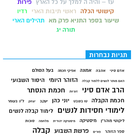
עז – והיה ה למלך על כל הארץ
פירות
קישוטי הכלה
ראשי תיבות הארי
רדיו
שיעור בספר התניא פרק מא
תהילים הארי
תורה יג
תגיות נבחרות
בעל הסולם
אמונה
אדם סיני
אהבה
אפיקי חכמה
הזוהר היומי
היסוד השבועי
האם מותר לנשים ללמוד קבלה
הרב אדם סיני
חכמת הנסתר
זוגיות
חכמת הקבלה
יוני כהן
יעקב
ל"ג בעומר
טו בשבט
יצחק
לימודי חסידות לנשים
לימוד קבלה לנשים
מיסטיקה
ליקוטי מוהר"ן
סוכות
מיסטיקה יהודית
מלחמה
קבלה
פרשת השבוע
ספר הזוהר
פורים