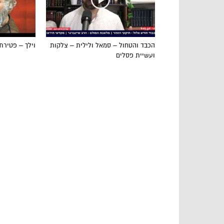
הכבד והטחול – סמאל ולילית – צלקות
וילך – פטירת
ועשיית פסלים