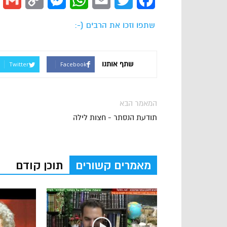
l
Copy
Messenger
WhatsApp
Email
Twitter
Facebook
Link
שתפו וזכו את הרבים (-:
שתף אותנו
Twitter
Facebook
המאמר הבא
תודעת הנסתר - חצות לילה
מאמרים קשורים
תוכן קודם