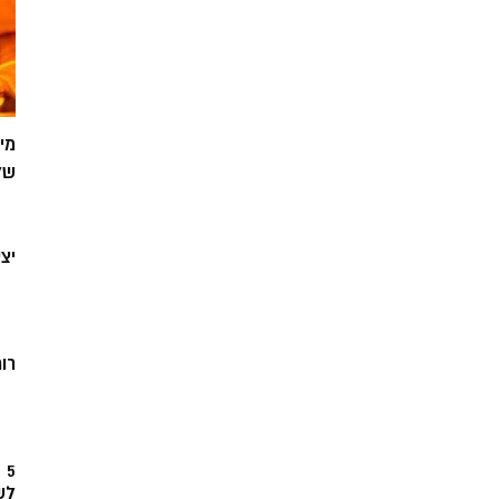
מי
של
יצ
רוח
5
לש