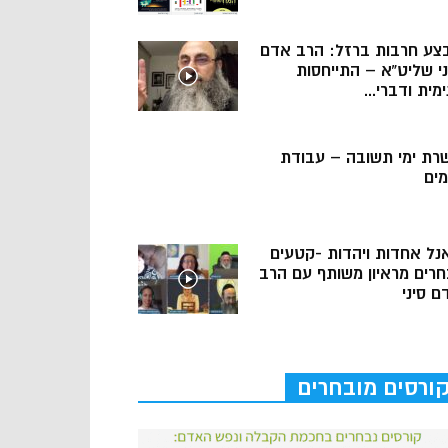
צע חרבות ברזל: הרב אדם
ני שליט”א – התייחסות
מית ודברי...
רת ימי תשובה – עבודת
מים
נל אחדות ויהדות -קטעים
חרים מראיון משותף עם הרב
ם סיני
ורסים מובחרים