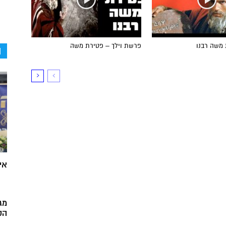
 משה רבנו
פרשת וילך – פטירת משה
ה
אי
מג
הק