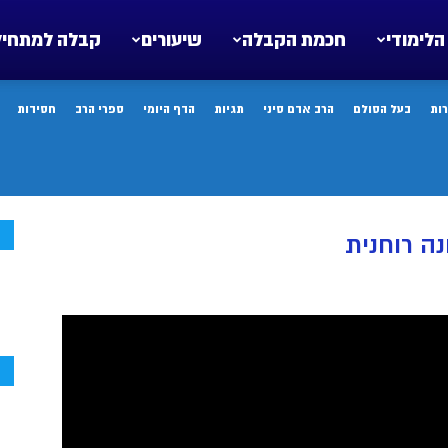
הלימודי
חכמת הקבלה
שיעורים
קבלה למתחיל
ות
בעל הסולם
הרב אדם סיני
תגיות
הדף היומי
ספרי הרב
חסידות
ח
ה רוחנית
ח