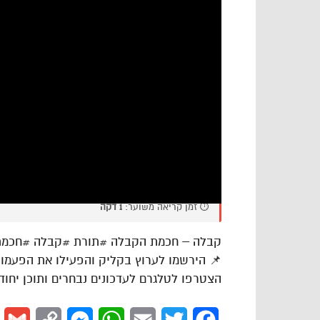
⏱️ זמן קריאה משוער:
1 דקה
קבלה – חכמת הקבלה #תורת #קבלה #חכמ
📌 הירשמו לערוץ בקליק והפעילו את הפעמון 
הצטרפו לטלגרם לעדכונים נבחרים ותוכן יחודי: ps://telkb.net