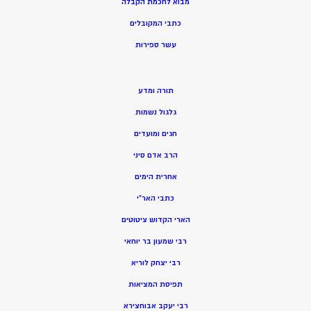
מ
בוא לחכמת הקבלה
כתבי המקובלים
ע
שר ספירות
תורה ומדע
גלגול נשמות
חגים ומועדים
הרב אדם סיני
אחרית הימים
כתבי האר”י
הארי הקדוש ציטוטים
רבי שמעון בר יוחאי
רבי יצחק לוריא
תפיסת המציאות
רבי יעקב אבוחצירא