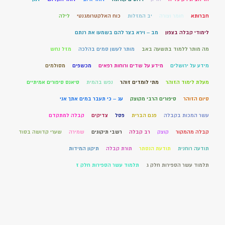
חברותא
חומר וצורה
יב המזלות
כוח האלקטרומגנטי
לילה
לימודי קבלה בצפון
מב – וירא בצר להם בשמעו את רנתם
מה מותר ללמוד בתשעה באב
מותר לעשן סמים בהלכה
מזל נחש
מידע על ירושלים
מידע על שדים ורוחות רפאים
מכשפים
מסולמים
מעלת לימוד הזוהר
מתי לומדים זוהר
נפש בהמית
סיאנס סיפורים אמיתיים
סיום הזוהר
סיפורים הרבי מקוצק
עג – כי תעבר במים אתך אני
עשר המכות בקבלה
פגם הברית
פסל
צדיקים
קבלה למתקדם
קבלה מהמקור
קוצק
רב קבלה
רשבי תיקונים
שמירה
שערי קדושה בסוד
תודעה רוחנית
תודעת הנסתר
תורת קבלה
תיקון המידות
תלמוד עשר הספירות חלק ג
תלמוד עשר הספירות חלק ז