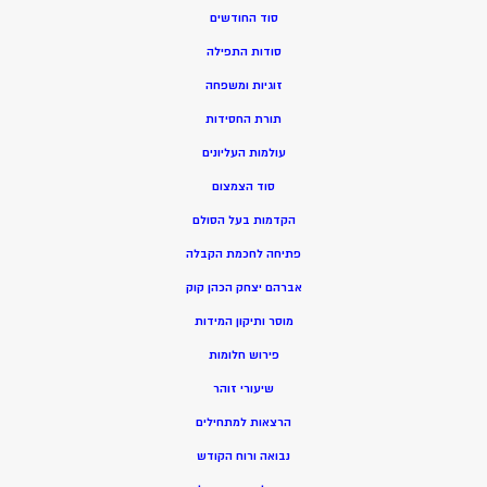
סוד החודשים
סודות התפילה
זוגיות ומשפחה
תורת החסידות
עולמות העליונים
סוד הצמצום
הקדמות בעל הסולם
פתיחה לחכמת הקבלה
אברהם יצחק הכהן קוק
מוסר ותיקון המידות
פירוש חלומות
שיעורי זוהר
הרצאות למתחילים
נבואה ורוח הקודש