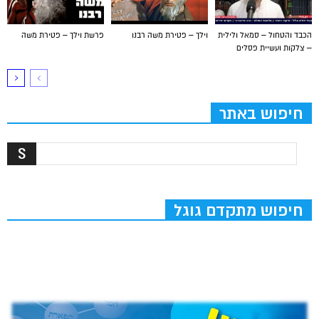
הכבד והטחול – סמאל ולילית
וילך – פטירת משה רבנו
פרשת וילך – פטירת משה
– צלקות ועשיית פסלים
חיפוש באתר
חיפוש מתקדם גוגל