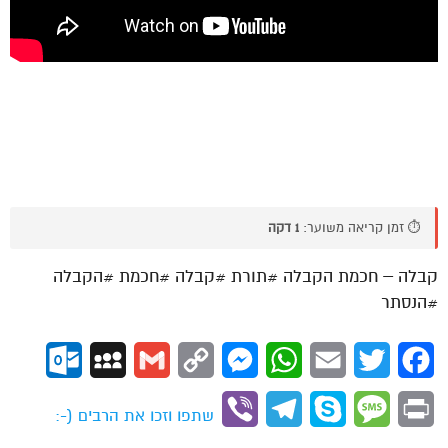
⏱️ זמן קריאה משוער:
1 דקה
קבלה – חכמת הקבלה #תורת #קבלה #חכמת #הקבלה
#הנסתר
ok.com
MySpace
Gmail
Copy
Messenger
WhatsApp
Email
Twitter
Facebook
Link
Viber
Telegram
Skype
Message
Print
שתפו וזכו את הרבים (-: