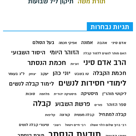
תורת משה
תיקון ליל שבועות
תגיות נבחרות
בעל הסולם
אמונה
אדם סיני
אהבה
אפיקי חכמה
הזוהר היומי
היסוד השבועי
האם מותר לנשים ללמוד קבלה
הרב אדם סיני
חכמת הנסתר
זוגיות
חכמת הקבלה
יוני כהן
יעקב
ל"ג בעומר
טו בשבט
יצחק
לימודי חסידות לנשים
לימוד קבלה לנשים
מיסטיקה
ליקוטי מוהר"ן
סוכות
מיסטיקה יהודית
מלחמה
קבלה
פרשת השבוע
ספר הזוהר
פורים
קבלה למתחיל
קורונה
קבלה מעשית
קליפות
שיעורי קבלה לנשים
רבי ברוך שלום הלוי אשלג
רבי חיים ויטאל
רשבי
תודעת הנסתר
תורת הנסתר
שערי קדושה