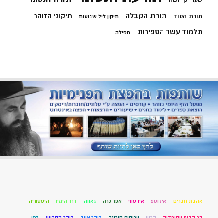
תורת הקבלה
תיקוני הזוהר
תורת הסוד
תיקון ליל שבועות
תלמוד עשר הספירות
תפילה
אהבת חברים
איזוטפ
אין סוף
אפר פרה
גאווה
דרך הימין
היסטוריה
הר הבית ויקיפדיה
הריון
וירוסים קורונה
זוהר איוב
זוהר הקדוש
זמן