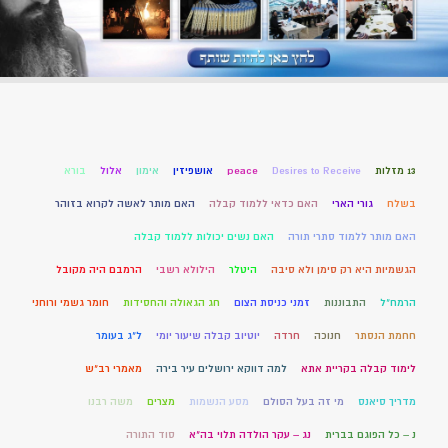
13 מזלות
Desires to Receive
peace
אושפיזין
אימון
אלול
בורא
בשלח
גורי הארי
האם כדאי ללמוד קבלה
האם מותר לאשה לקרוא בזוהר
האם מותר ללמוד סתרי תורה
האם נשים יכולות ללמוד קבלה
הגשמיות היא רק סימן ולא סיבה
היטלר
הילולא רשבי
הרמבם היה מקובל
הרמח"ל
התבוננות
זמני כניסת הצום
חג הגאולה והחסידות
חומר גשמי ורוחני
חחמת הנסתר
חנוכה
חרדה
יוטיוב קבלה שיעור יומי
ל"ג בעומר
לימוד קבלה בקריית אתא
למה דווקא ירושלים עיר בירה
מאמרי רב"ש
מדריך סיאנס
מי זה בעל הסולם
מסע הנשמות
מצרים
משה רבנו
נ – כל הפוגם בברית
נג – עקר הולדה תלוי בה"א
סוד התורה