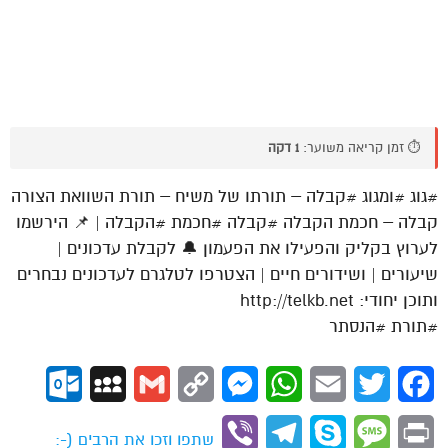
⏱️ זמן קריאה משוער:
1 דקה
#גוג #ומגוג #קבלה – תורתו של משיח – תורת השוואת הצורה
קבלה – חכמת הקבלה #קבלה #חכמת #הקבלה | 📌 הירשמו
לערוץ בקליק והפעילו את הפעמון 🔔 לקבלת עדכונים |
שיעורים | ושידורים חיים | הצטרפו לטלגרם לעדכונים נבחרים
ותוכן יחודי: http://telkb.net
#תורת #הנסתר
ok.com
MySpace
Gmail
Copy
Messenger
WhatsApp
Email
Twitter
Facebook
Link
Viber
Telegram
Skype
Message
Print
שתפו וזכו את הרבים (-: