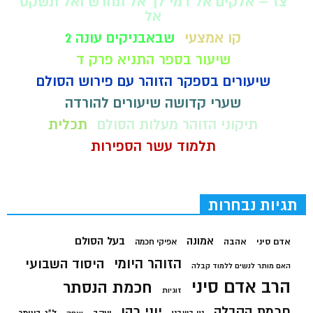
צז – אלקים אל דמי לך אל תחרש ואל תשקט
אל
קו אמצעי
שבאבניקים עונה 2
שיעור בספר התניא פרק ד
שיעורים בספקר הזוהר עם פירוש הסולם
שערי קדושה שיעורים להורדה
תיקוני הזוהר מעלות הסולם
תכלית
תלמוד עשר הספירות
תגיות נבחרות
בעל הסולם
אמונה
אדם סיני
אהבה
אפיקי חכמה
הזוהר היומי
היסוד השבועי
האם מותר לנשים ללמוד קבלה
הרב אדם סיני
חכמת הנסתר
זוגיות
חכמת הקבלה
יוני כהן
יעקב
ל"ג בעומר