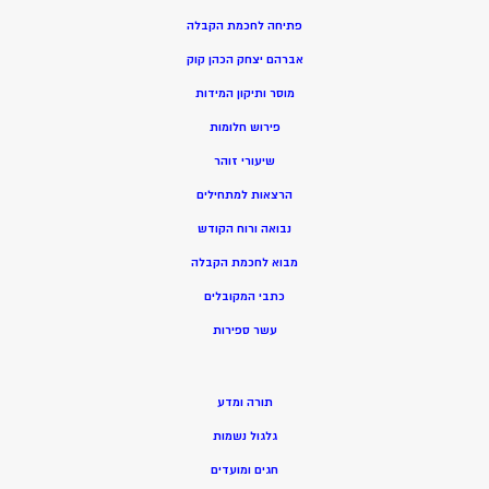
פתיחה לחכמת הקבלה
אברהם יצחק הכהן קוק
מוסר ותיקון המידות
פירוש חלומות
שיעורי זוהר
הרצאות למתחילים
נבואה ורוח הקודש
מ
בוא לחכמת הקבלה
כתבי המקובלים
ע
שר ספירות
תורה ומדע
גלגול נשמות
חגים ומועדים