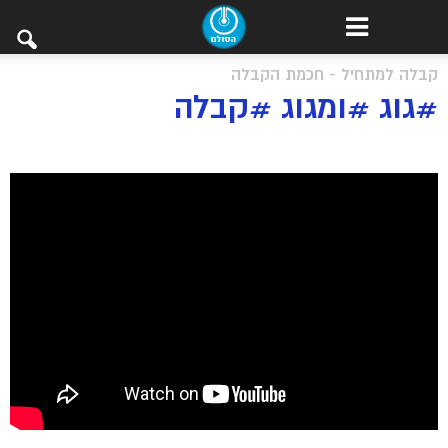
קבלה למתחיל - חכמת הקבלה
#גוג #ומגוג #קבלה