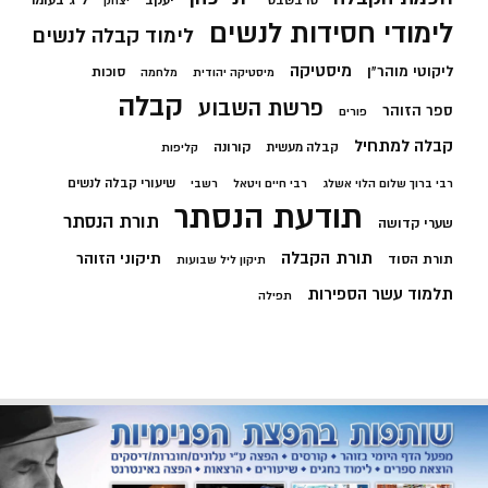
טו בשבט
יצחק
לימודי חסידות לנשים
לימוד קבלה לנשים
מיסטיקה
ליקוטי מוהר"ן
סוכות
מיסטיקה יהודית
מלחמה
קבלה
פרשת השבוע
ספר הזוהר
פורים
קבלה למתחיל
קורונה
קבלה מעשית
קליפות
שיעורי קבלה לנשים
רבי ברוך שלום הלוי אשלג
רבי חיים ויטאל
רשבי
תודעת הנסתר
תורת הנסתר
שערי קדושה
תורת הקבלה
תיקוני הזוהר
תורת הסוד
תיקון ליל שבועות
תלמוד עשר הספירות
תפילה