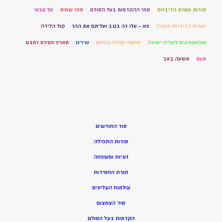
סודות עשרת הדיברות
ספר ההקדמות בעל הסולם
ספר שמות
על טבעי
עשרת הדיברות בתורה
פא – עלו זה בנגב ועליתם את ההר
קול הלידה
שבאבניקים לצפייה ישירה
שיעורי קבלה בחינם
שירים
תאריך פטירת רמבם
תעס
תשעה באב
סוד החודשים
סודות התפילה
זוגיות ומשפחה
תורת החסידות
עולמות העליונים
סוד הצמצום
הקדמות בעל הסולם