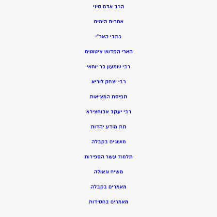
הרב אדם סיני
אחרית הימים
כתבי האר”י
הארי הקדוש ציטוטים
רבי שמעון בר יוחאי
רבי יצחק לוריא
תפיסת המציאות
רבי יעקב אבוחצירא
תת מודע יהדות
מושגים בקבלה
תלמוד עשר הספירות
משיח וגאולה
מאמרים בקבלה
מאמרים בחסידות