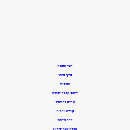
בעל הסולם
הדף היומי
חסידות
ל
ימוד קבלה לנשים
ק
בלה למתחיל
ק
בלה ויהדות
ספר הזוהר
קבלה לעם ישראל