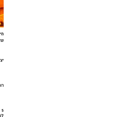
מי
של
יצ
רוח
5
לש