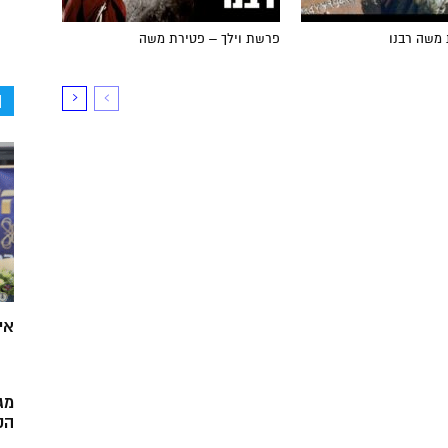
 משה רבנו
פרשת וילך – פטירת משה
ה
אי
מג
הק