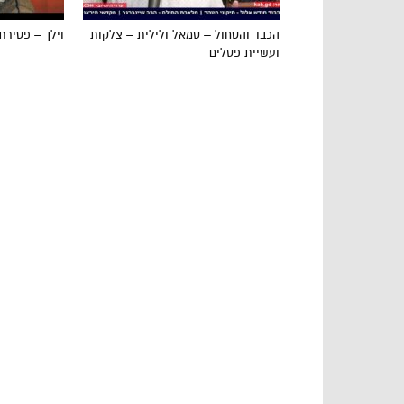
הכבד והטחול – סמאל ולילית – צלקות
וילך – פטירת
ועשיית פסלים