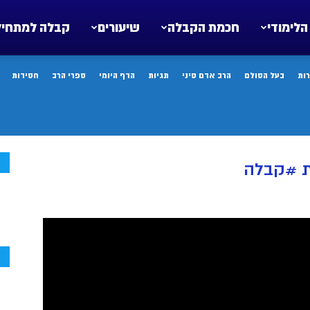
הלימודי
חכמת הקבלה
שיעורים
קבלה למתחיל
ות
בעל הסולם
הרב אדם סיני
תגיות
הדף היומי
ספרי הרב
חסידות
ח
ת #קבלה
ח