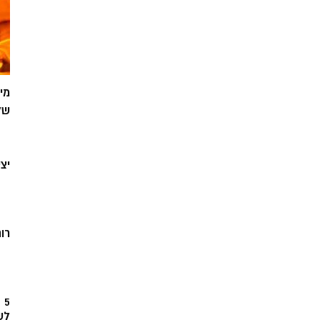
מי
של
יצ
רוח
5
לש