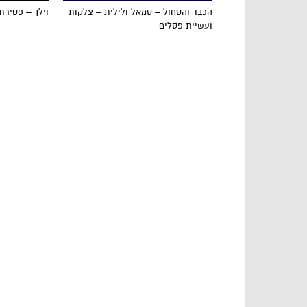
הכבד והטחול – סמאל ולילית – צלקות
וילך – פטירת
ועשיית פסלים