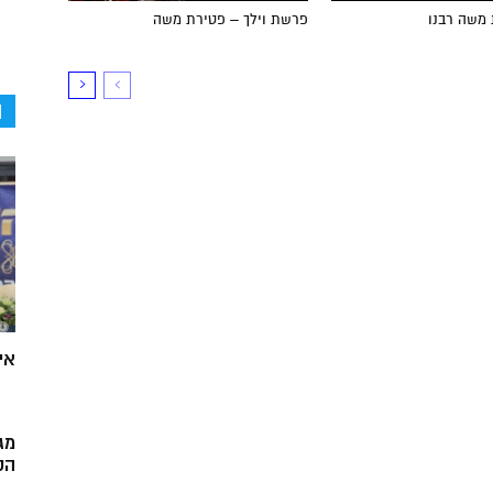
 משה רבנו
פרשת וילך – פטירת משה
ה
אי
מג
הק