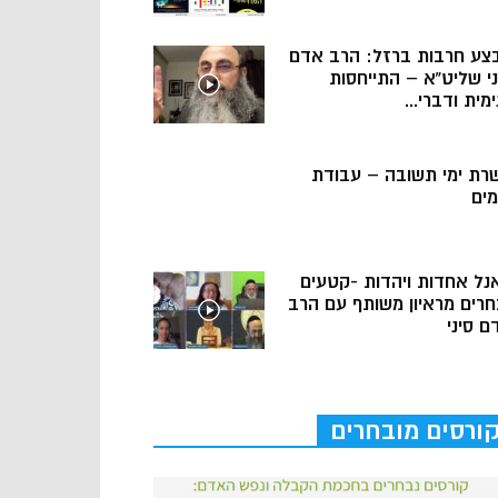
צע חרבות ברזל: הרב אדם
ני שליט”א – התייחסות
מית ודברי...
רת ימי תשובה – עבודת
מים
נל אחדות ויהדות -קטעים
חרים מראיון משותף עם הרב
ם סיני
ורסים מובחרים