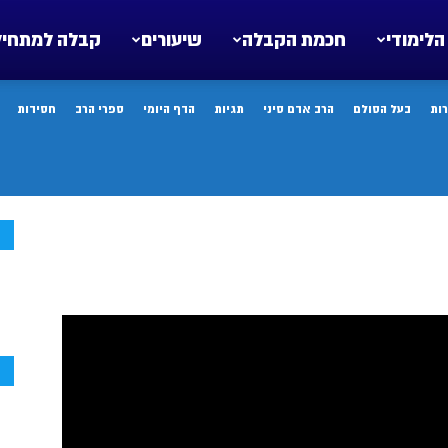
הלימודי
חכמת הקבלה
שיעורים
קבלה למתחיל
ות
בעל הסולם
הרב אדם סיני
תגיות
הדף היומי
ספרי הרב
חסידות
ח
ח