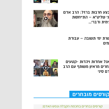
צע חרבות ברזל: הרב אדם
ני שליט”א – התייחסות
מית ודברי...
רת ימי תשובה – עבודת
מים
נל אחדות ויהדות -קטעים
חרים מראיון משותף עם הרב
ם סיני
ורסים מובחרים