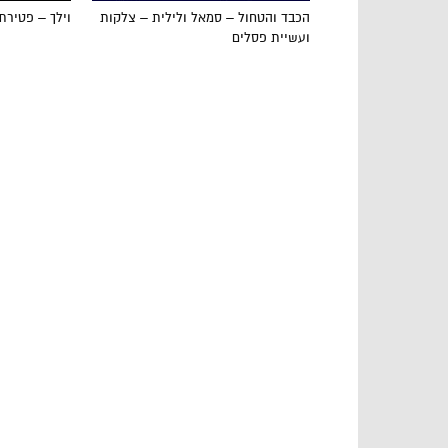
הכבד והטחול – סמאל ולילית – צלקות
וילך – פטירת
ועשיית פסלים