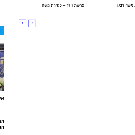
 משה רבנו
פרשת וילך – פטירת משה
ה
אי
מג
הק