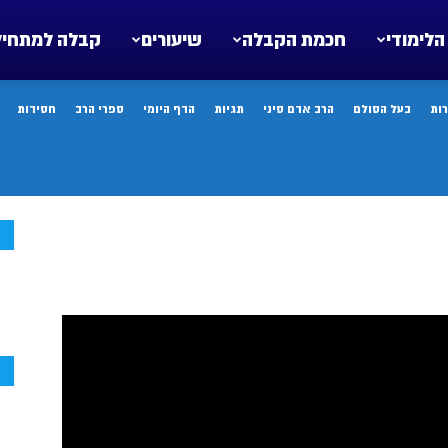
הלימודי
חכמת הקבלה
שיעורים
קבלה למתחיל
ות
בעל הסולם
הרב אדם סיני
תגיות
הדף היומי
ספרי הרב
חסידות
ח
ח