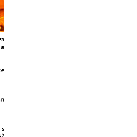
מי
של
יצ
רוח
5
לש