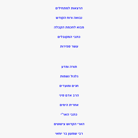
הרצאות למתחילים
נבואה ורוח הקודש
מ
בוא לחכמת הקבלה
כתבי המקובלים
ע
שר ספירות
תורה ומדע
גלגול נשמות
חגים ומועדים
הרב אדם סיני
אחרית הימים
כתבי האר”י
הארי הקדוש ציטוטים
רבי שמעון בר יוחאי