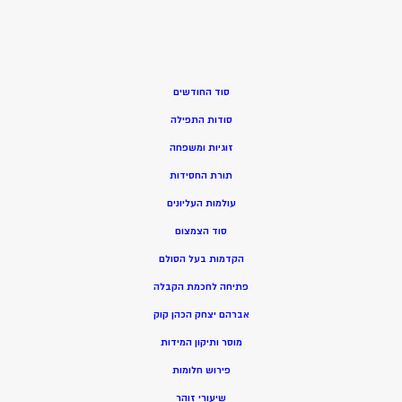
סוד החודשים
סודות התפילה
זוגיות ומשפחה
תורת החסידות
עולמות העליונים
סוד הצמצום
הקדמות בעל הסולם
פתיחה לחכמת הקבלה
אברהם יצחק הכהן קוק
מוסר ותיקון המידות
פירוש חלומות
שיעורי זוהר