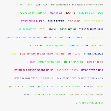
Fundamentals of the Torah’s Inner Wisdom
אביר יעקב
איפור רוחני
אפשר להגיע לשלמות
בני יעקב
הסתר כפול
התאמת זיווג על פי קבלה
חומר גשמי ורוחני
חורבן הבית
חסידות לנשים
חסידות פרשת דברים
חשוון (חשבון) הגדול
טו באב קבלה
טראמפ
יהודי
יום ירושלים 2021
יום פטירת הארי
יראה
כישוף
להתגייר
מגילה
מהו ים סוף? מהי קריעת ים סוף?
מזל דרקון
מטרה
מיסטיקה
מיסטיקה יהודית
מרכז לקבלה
משמעות המזלות
נתיב תנינא
סח – כל הנפשות תאבים ומתאוים לממון
סמים
סמים השפעות
ספירת יסוד דיסוד
סקר בחירות לכנסת
עומר
פאודה צפייה ישירה
פרעה יונק מישראל
פתיחה לחכמת הקבלה בעל הסולם
צה – כשפרנסי הדור ומנהיגי הדור נתגאים
ציון הרמבם
קבלה מעשית ספרים
קדיש
קוראו נא
ראש חודש שבט
רבבה
רבי נחמן מברסלב
רבנו רבי נחמן
רשימת המפלגות לבחירות 2015
שיעורים על כל ליקוטי מוהרן
שלום
תופעות לוואי סמים קלים