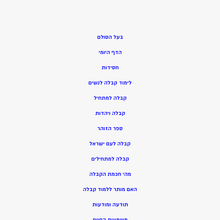
בעל הסולם
הדף היומי
חסידות
ל
ימוד קבלה לנשים
ק
בלה למתחיל
ק
בלה ויהדות
ספר הזוהר
קבלה לעם ישראל
קבלה למתחילים
מהי חכמת הקבלה
האם מותר ללמוד קבלה
תודעה ומודעות
משמעות החיים