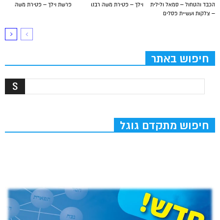
הכבד והטחול – סמאל ולילית
וילך – פטירת משה רבנו
פרשת וילך – פטירת משה
– צלקות ועשיית פסלים
חיפוש באתר
חיפוש מתקדם גוגל