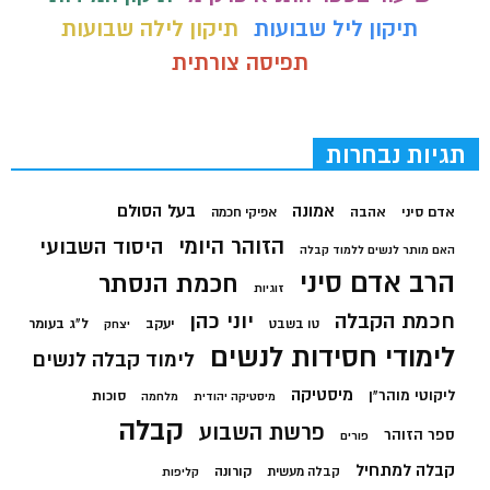
תיקון ליל שבועות
תיקון לילה שבועות
תפיסה צורתית
תגיות נבחרות
בעל הסולם
אמונה
אדם סיני
אהבה
אפיקי חכמה
הזוהר היומי
היסוד השבועי
האם מותר לנשים ללמוד קבלה
הרב אדם סיני
חכמת הנסתר
זוגיות
חכמת הקבלה
יוני כהן
יעקב
ל"ג בעומר
טו בשבט
יצחק
לימודי חסידות לנשים
לימוד קבלה לנשים
מיסטיקה
ליקוטי מוהר"ן
סוכות
מיסטיקה יהודית
מלחמה
קבלה
פרשת השבוע
ספר הזוהר
פורים
קבלה למתחיל
קורונה
קבלה מעשית
קליפות