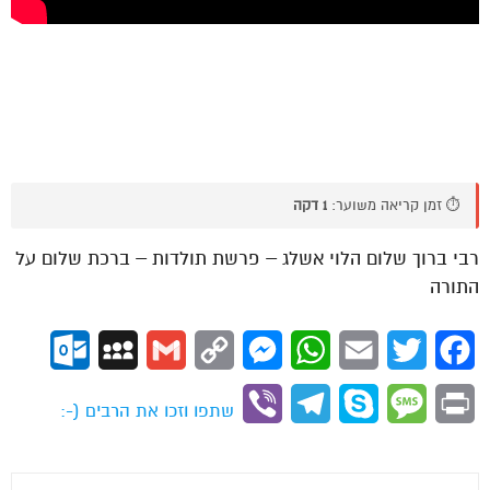
⏱️ זמן קריאה משוער:
1 דקה
רבי ברוך שלום הלוי אשלג – פרשת תולדות – ברכת שלום על
התורה
ok.com
MySpace
Gmail
Copy
Messenger
WhatsApp
Email
Twitter
Facebook
Link
Viber
Telegram
Skype
Message
Print
שתפו וזכו את הרבים (-: