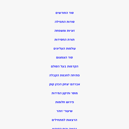
סוד החודשים
סודות התפילה
זוגיות ומשפחה
תורת החסידות
עולמות העליונים
סוד הצמצום
הקדמות בעל הסולם
פתיחה לחכמת הקבלה
אברהם יצחק הכהן קוק
מוסר ותיקון המידות
פירוש חלומות
שיעורי זוהר
הרצאות למתחילים
נבואה ורוח הקודש