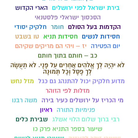
בירת ישראל לפני ירושלים
הארי הקדוש
הסכסוך ישראלי פלסטנאי
הקדמות בעל הסולם
חומר
חלקיק יסודי
חסידות לנשים
חסידות תניא
טו בשבט
יום הפטירה
יז – ויהי הם מריקים שקיהם
כב – חותם בתוך חותם
לֹא יִהְיֶה לְךָ אֱלֹהִים אֲחֵרִים עַל פָּנָי. לֹא תַעֲשֶׂה
לְךָ פֶסֶל וְכָל תְּמוּנָה
מדוע חלקיק יכול להתנהג גם כגל
מזל נחש
מזלות לפי הזוהר
מי הכריז על ירושלים כעיר בירה
משה רבנו
פנימיות התורה
ראיון
רבי ברוך שלום הלוי אשלג
שבירת כלים
שיעור בספר התניא פרק כו