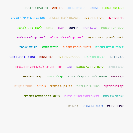
הקדמות הסולם
התורה
וירוסים קורונה
חברותא
חיזוקים רבי נחמן
חיי הקהילה
חסידות וקבלה
חשיבות לימוד הקבלה
טארמפ הכריז על ירושלים
טקס יום העצמאו
יב בריתיות
יין ויאנג
יעקב
כרפס
לימוד זוהר לאישה
לימוד לתשעה באב תשעט
לימוד קבלה בלוס אנגלס
לימוד קבלה בתילאנד
לימודי קבלה בנהריה
ליקוטי מוהר"ן תורה ה
מגילת הסתר
מדינת ישראל
מזל דרקון
מזלות מתאימים
מיסטיקה וקבלה
מלך המוות
מעלת גריסא בזוהר
נפש התאוה
סיפורים הרבי מקוצק
עומר
עח – ויתן עז למלכו וירם קרן משיחו
עץ החיים
פתיחה לחכמת הקבלה אות א
קבלה ונשים
קבלה ופנימיות
קבלה מהמקור
ראשי תיבות הארי
רבי נתן מברסלב
רוחניות
רשבי תיקונים
שביעי של פסח
שיעור בספר התניא פרק ח
שיעור בספר התניא פרק לד
שירת הרבש
שמות אונקולוס
תיקונים