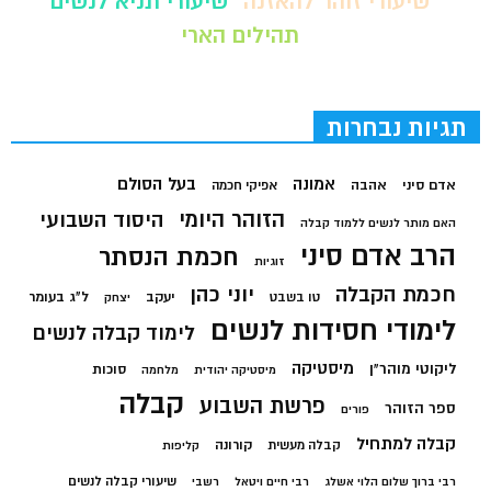
שיעורי זוהר להאזנה
שיעורי תניא לנשים
תהילים הארי
תגיות נבחרות
בעל הסולם
אמונה
אדם סיני
אהבה
אפיקי חכמה
הזוהר היומי
היסוד השבועי
האם מותר לנשים ללמוד קבלה
הרב אדם סיני
חכמת הנסתר
זוגיות
חכמת הקבלה
יוני כהן
יעקב
ל"ג בעומר
טו בשבט
יצחק
לימודי חסידות לנשים
לימוד קבלה לנשים
מיסטיקה
ליקוטי מוהר"ן
סוכות
מיסטיקה יהודית
מלחמה
קבלה
פרשת השבוע
ספר הזוהר
פורים
קבלה למתחיל
קורונה
קבלה מעשית
קליפות
שיעורי קבלה לנשים
רבי ברוך שלום הלוי אשלג
רבי חיים ויטאל
רשבי