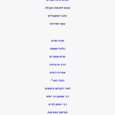
מ
בוא לחכמת הקבלה
כתבי המקובלים
ע
שר ספירות
תורה ומדע
גלגול נשמות
חגים ומועדים
הרב אדם סיני
אחרית הימים
כתבי האר”י
הארי הקדוש ציטוטים
רבי שמעון בר יוחאי
רבי יצחק לוריא
תפיסת המציאות