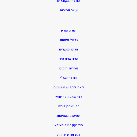
כתבי המקובלים
ע
שר ספירות
תורה ומדע
גלגול נשמות
חגים ומועדים
הרב אדם סיני
אחרית הימים
כתבי האר”י
הארי הקדוש ציטוטים
רבי שמעון בר יוחאי
רבי יצחק לוריא
תפיסת המציאות
רבי יעקב אבוחצירא
תת מודע יהדות