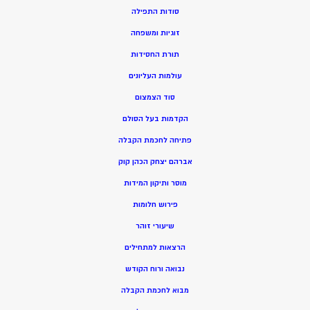
סודות התפילה
זוגיות ומשפחה
תורת החסידות
עולמות העליונים
סוד הצמצום
הקדמות בעל הסולם
פתיחה לחכמת הקבלה
אברהם יצחק הכהן קוק
מוסר ותיקון המידות
פירוש חלומות
שיעורי זוהר
הרצאות למתחילים
נבואה ורוח הקודש
מ
בוא לחכמת הקבלה