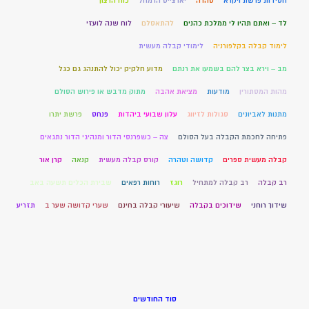
חסידות פרשת ויקרא
טהרה
יארצייט הרמחל
כוח הרצון
לד – ואתם תהיו לי ממלכת כהנים
להתאסלם
לוח שנה לועזי
לימוד קבלה בקלפורניה
לימודי קבלה מעשית
מב – וירא בצר להם בשמעו את רנתם
מדוע חלקיק יכול להתנהג גם כגל
מהות המסתורין
מודעות
מציאת אהבה
מתוק מדבש או פירוש הסולם
מתנות לאביונים
סגולות לזיווג
עלון שבועי ביהדות
פנחס
פרשת יתרו
פתיחה לחכמת הקבלה בעל הסולם
צה – כשפרנסי הדור ומנהיגי הדור נתגאים
קבלה מעשית ספרים
קדושה וטהרה
קורס קבלה מעשית
קנאה
קרן אור
רב קבלה
רב קבלה למתחיל
רוגז
רוחות רפאים
שבירת הכלים תשעה באב
שידוך רוחני
שידוכים בקבלה
שיעורי קבלה בחינם
שערי קדושה שער ב
תזריע
סוד החודשים