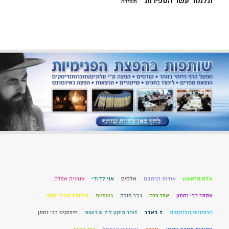
תלמוד עשר הספירות
תפילה
אדם הראשון
אודות הרמבם
אלקים
אני לדודי
אנרגיה אפלה
אסתר רבי נחמון
אפר פרה
גבר מוכה
גשמיות
הילולת אביר יעקב
הרוחניות הפרקטית
ז באדר
זוהר תיקון ליל שבועות
חיזוקים רבי נחמן