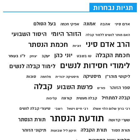
תגיות נבחרות
בעל הסולם
אמונה
אדם סיני
אהבה
אפיקי חכמה
הזוהר היומי
היסוד השבועי
האם מותר לנשים ללמוד קבלה
הרב אדם סיני
חכמת הנסתר
זוגיות
חכמת הקבלה
יוני כהן
יעקב
ל"ג בעומר
טו בשבט
יצחק
לימודי חסידות לנשים
לימוד קבלה לנשים
מיסטיקה
ליקוטי מוהר"ן
סוכות
מיסטיקה יהודית
מלחמה
קבלה
פרשת השבוע
ספר הזוהר
פורים
קבלה למתחיל
קורונה
קבלה מעשית
קליפות
שיעורי קבלה לנשים
רבי ברוך שלום הלוי אשלג
רבי חיים ויטאל
רשבי
תודעת הנסתר
תורת הנסתר
שערי קדושה
תורת הקבלה
תיקוני הזוהר
תורת הסוד
תיקון ליל שבועות