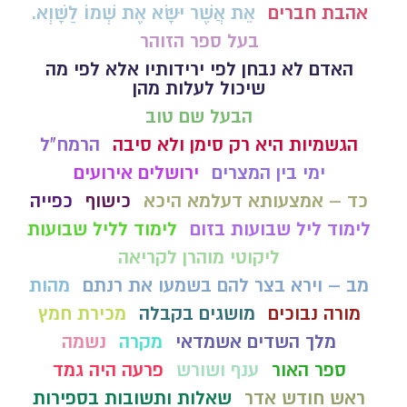
אהבת חברים
אֵת אֲשֶׁר יִשָּׂא אֶת שְׁמוֹ לַשָּׁוְא.
בעל ספר הזוהר
האדם לא נבחן לפי ירידותיו אלא לפי מה
שיכול לעלות מהן
הבעל שם טוב
הגשמיות היא רק סימן ולא סיבה
הרמח"ל
ימי בין המצרים
ירושלים אירועים
כד – אמצעותא דעלמא היכא
כישוף
כפייה
לימוד ליל שבועות בזום
לימוד לליל שבועות
ליקוטי מוהרן לקריאה
מב – וירא בצר להם בשמעו את רנתם
מהות
מורה נבוכים
מושגים בקבלה
מכירת חמץ
מלך השדים אשמדאי
מקרה
נשמה
ספר האור
ענף ושורש
פרעה היה גמד
ראש חודש אדר
שאלות ותשובות בספירות