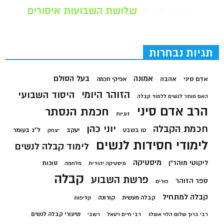
שיחת חולין
שלושת השבועות איסורים
תגיות נבחרות
בעל הסולם
אמונה
אדם סיני
אהבה
אפיקי חכמה
הזוהר היומי
היסוד השבועי
האם מותר לנשים ללמוד קבלה
הרב אדם סיני
חכמת הנסתר
זוגיות
חכמת הקבלה
יוני כהן
יעקב
ל"ג בעומר
טו בשבט
יצחק
לימודי חסידות לנשים
לימוד קבלה לנשים
מיסטיקה
ליקוטי מוהר"ן
סוכות
מיסטיקה יהודית
מלחמה
קבלה
פרשת השבוע
ספר הזוהר
פורים
קבלה למתחיל
קורונה
קבלה מעשית
קליפות
שיעורי קבלה לנשים
רבי ברוך שלום הלוי אשלג
רבי חיים ויטאל
רשבי