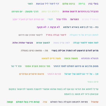
בעלי בנין
בריחה
ברכת שלום
דף לימוד ליל שבועות
האני
ההבדל בין היהדות לדתות אחרות
הילולת רבי נחמן
הרבי מקוצק - יום פטירתו
הרמח"ל כתבים
התודעה
חללי צהל
יהודי
יום פטירת הצדיק האביר יעקב
כח – בני לן ביתא באוירא דעלמא
לֹא תִרְצַח. 7. לֹא תִנְאָף.
לוחות הברית על פי הקבלה
לימוד קבלה בחו"ל
ליקוטי מוהרן עם פירוש
למה אסור ללמוד קבלה
למה צריך גאווה
למשוך אורות
מבשרי אחזה אלוה
מדוע לאדם הראשון לא הותרה אכילת בשר?
מה – מחאת כפים בתפלה
מנעולא ומפתחא
מעשה וכוונה
משה חיים לוצאטו
מתוק מדבש או פירוש הסולם לספר הזוהר
מתי נכנסת תענית אסתר
נהר די נור
סב – על ידי אכילתם של ישראל
סודות הזוהר
סיאנס סיפורים אמיתיים
סימן גשמי
עדיף לחפש את הודאי גם אם לא בטוח שהוא אפשרי להשגה מאשר להישאר במקום
שבאופן ודאי לא תושג בו האמת
עזאזל
פתיחה לחכמת הקבלה בעל הסולם
צרה
קורות חייו בעל הסולם
קנאה