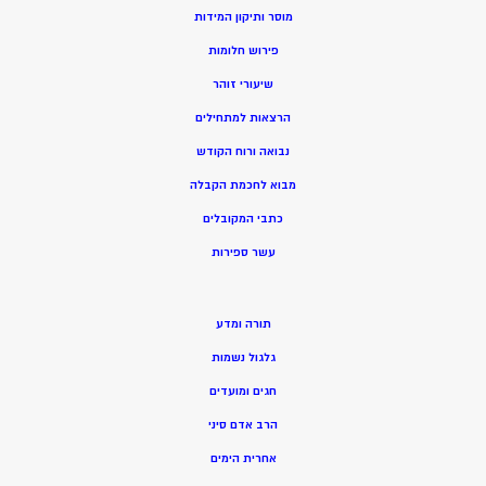
מוסר ותיקון המידות
פירוש חלומות
שיעורי זוהר
הרצאות למתחילים
נבואה ורוח הקודש
מ
בוא לחכמת הקבלה
כתבי המקובלים
ע
שר ספירות
תורה ומדע
גלגול נשמות
חגים ומועדים
הרב אדם סיני
אחרית הימים