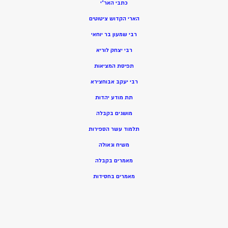
כתבי האר”י
הארי הקדוש ציטוטים
רבי שמעון בר יוחאי
רבי יצחק לוריא
תפיסת המציאות
רבי יעקב אבוחצירא
תת מודע יהדות
מושגים בקבלה
תלמוד עשר הספירות
משיח וגאולה
מאמרים בקבלה
מאמרים בחסידות