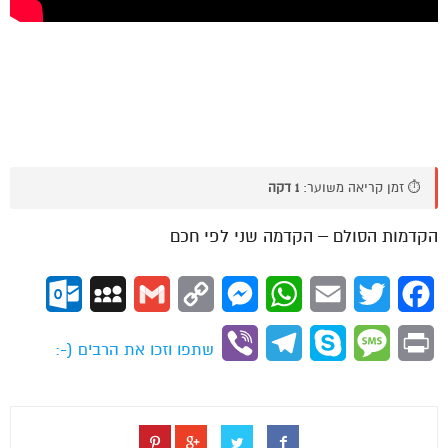
⏱️ זמן קריאה משוער:
1 דקה
הקדמות הסולם – הקדמה שני לפי חכם
ok.com
MySpace
Gmail
Copy
Messenger
WhatsApp
Email
Twitter
Facebook
Link
Viber
Telegram
Skype
Message
Print
שתפו וזכו את הרבים (-: