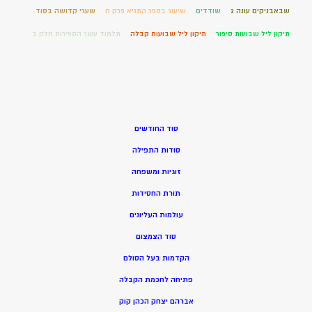
שבאבניקים עונה 2
שודדים
שיעור בספר התניא פרק ח
שערי קדושה בסוד
תיקון ליל שבועות סיפור
תיקון ליל שבועות קבלה
תלמוד עשר הספירות חלק ב
סוד החודשים
סודות התפילה
זוגיות ומשפחה
תורת החסידות
עולמות העליונים
סוד הצמצום
הקדמות בעל הסולם
פתיחה לחכמת הקבלה
אברהם יצחק הכהן קוק