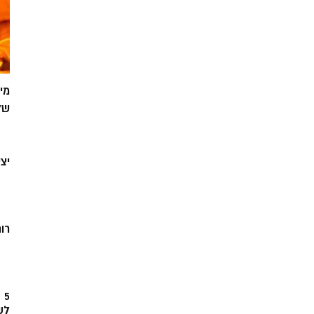
מי
של
יצ
רוח
5
לש