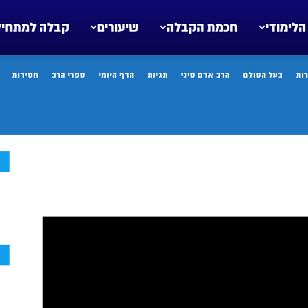
הלימודי
חכמת הקבלה
שיעורים
קבלה למתחיל
ות
בעל הסולם
הרב אדם סיני
תגיות
הדף היומי
ספרי הרב
חסידות
ח
ח