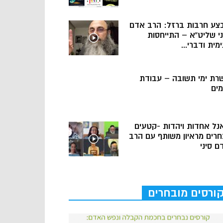
צע חרבות ברזל: הרב אדם
ני שליט”א – התייחסות
מית ודברי...
רת ימי תשובה – עבודת
מים
נל אחדות ויהדות -קטעים
חרים מראיון משותף עם הרב
ם סיני
ורסים מובחרים