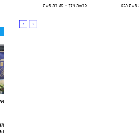
 משה רבנו
פרשת וילך – פטירת משה
ה
אי
מג
הק