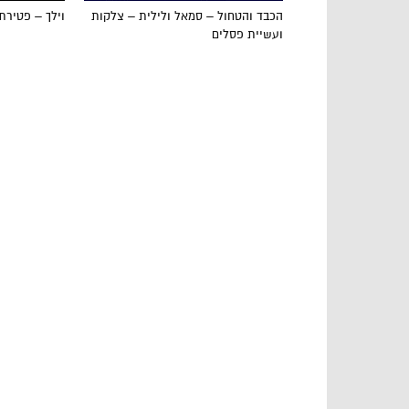
הכבד והטחול – סמאל ולילית – צלקות
וילך – פטירת
ועשיית פסלים