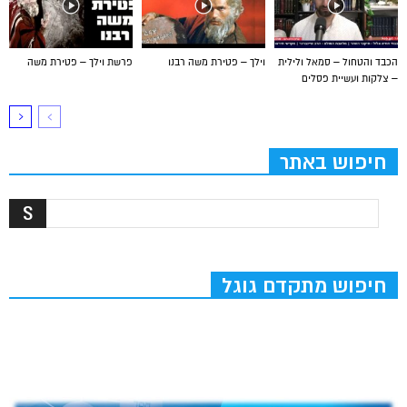
הכבד והטחול – סמאל ולילית
וילך – פטירת משה רבנו
פרשת וילך – פטירת משה
– צלקות ועשיית פסלים
חיפוש באתר
חיפוש מתקדם גוגל