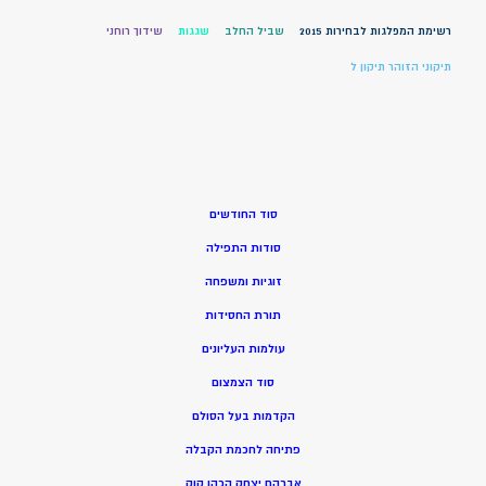
רשימת המפלגות לבחירות 2015
שביל החלב
שגגות
שידוך רוחני
תיקוני הזוהר תיקון ל
סוד החודשים
סודות התפילה
זוגיות ומשפחה
תורת החסידות
עולמות העליונים
סוד הצמצום
הקדמות בעל הסולם
פתיחה לחכמת הקבלה
אברהם יצחק הכהן קוק