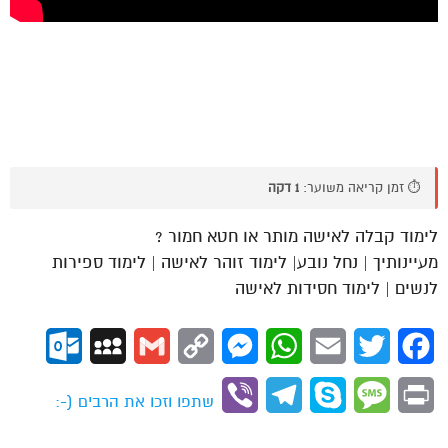
⏱️ זמן קריאה משוער:
1 דקה
לימוד קבלה לאישה מותר או חטא חמור ?
מעיינותיך | נחל נובע| לימוד זוהר לאישה | לימוד ספירות
לנשים | לימוד חסידות לאישה
ok.com
MySpace
Gmail
Copy
Messenger
WhatsApp
Email
Twitter
Facebook
Link
Viber
Telegram
Skype
Message
Print
שתפו וזכו את הרבים (-: