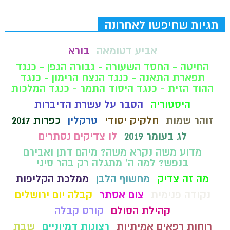
תגיות שחיפשו לאחרונה
אביע דטומאה
בורא
החיטה - החסד השעורה - גבורה הגפן - כנגד
תפארת התאנה - כנגד הנצח הרימון - כנגד
ההוד הזית - כנגד היסוד התמר - כנגד המלכות
היסטוריה
הסבר על עשרת הדיברות
זוהר שמות
חלקיק יסודי
טרקלין
כפרות 2017
לג בעומר 2019
לו צדיקים נסתרים
מדוע משה נקרא משה? מיהם דתן ואבירם
בנפש? למה ה' מתגלה רק בהר סיני
מה זה צדיק
מחשוף הלבן
ממלכת הקליפות
נקודה פנימית
צום אסתר
קבלה יום ירושלים
קהילת הסולם
קורס קבלה
רוחות רפאים אמיתיות
רצונות דמיוניים
שבת