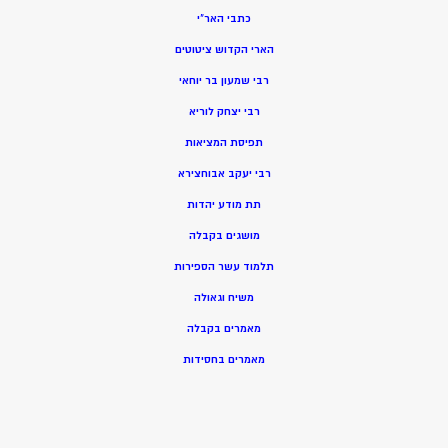
כתבי האר”י
הארי הקדוש ציטוטים
רבי שמעון בר יוחאי
רבי יצחק לוריא
תפיסת המציאות
רבי יעקב אבוחצירא
תת מודע יהדות
מושגים בקבלה
תלמוד עשר הספירות
משיח וגאולה
מאמרים בקבלה
מאמרים בחסידות