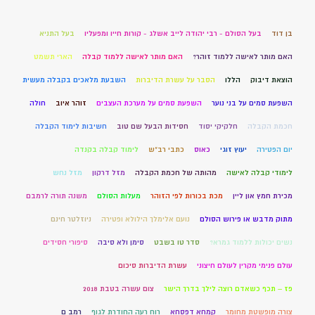
בן דוד
בעל הסולם - רבי יהודה לייב אשלג - קורות חייו ומפעליו
בעל התניא
האם מותר לאישה ללמוד זוהר?
האם מותר לאישה ללמוד קבלה
הארי תשמט
הוצאת דיבוק
הללו
הסבר על עשרת הדיברות
השבעת מלאכים בקבלה מעשית
השפעת סמים על בני נוער
השפעת סמים על מערכת העצבים
זוהר איוב
חולה
חכמת הקבלה
חלקיקי יסוד
חסידות הבעל שם טוב
חשיבות לימוד הקבלה
יום הפטירה
יעוץ זוגי
כאוס
כתבי רב"ש
לימוד קבלה בקנדה
לימודי קבלה לאישה
מהותה של חכמת הקבלה
מזל דרקון
מזל נחש
מכירת חמץ און ליין
מכת בכורות לפי הזוהר
מעלות הסולם
משנה תורה לרמבם
מתוק מדבש או פירוש הסולם
נועם אלימלך הילולא ופטירה
ניוזלטר חינם
נשים יכולות ללמוד גמרא?
סדר טו בשבט
סימן ולא סיבה
סיפורי חסידים
עולם פנימי מקרין לעולם חיצוני
עשרת הדיברות סיכום
פז – תכף כשאדם רוצה לילך בדרך הישר
צום עשרה בטבת 2018
צורה מופשטת מחומר
קמחא דפסחא
רוח רעה החודרת לגוף
רמב ם