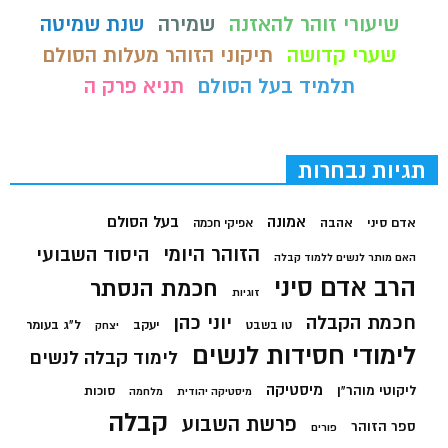
שיעורי זוהר להאזנה
שמירה
שנת שמיטה
שערי קדושה
תיקוני הזוהר מעלות הסולם
תלמיד בעל הסולם
תניא פרק ה
תגיות נבחרות
בעל הסולם
אמונה
אדם סיני
אהבה
אפיקי חכמה
הזוהר היומי
היסוד השבועי
האם מותר לנשים ללמוד קבלה
הרב אדם סיני
חכמת הנסתר
זוגיות
חכמת הקבלה
יוני כהן
יעקב
ל"ג בעומר
טו בשבט
יצחק
לימודי חסידות לנשים
לימוד קבלה לנשים
מיסטיקה
ליקוטי מוהר"ן
סוכות
מיסטיקה יהודית
מלחמה
קבלה
פרשת השבוע
ספר הזוהר
פורים