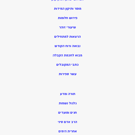
מוסר ותיקון המידות
פירוש חלומות
שיעורי זוהר
הרצאות למתחילים
נבואה ורוח הקודש
מ
בוא לחכמת הקבלה
כתבי המקובלים
ע
שר ספירות
תורה ומדע
גלגול נשמות
חגים ומועדים
הרב אדם סיני
אחרית הימים