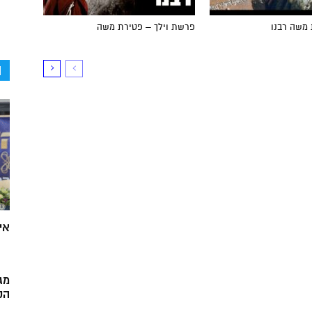
 משה רבנו
פרשת וילך – פטירת משה
ה
אי
מג
הק