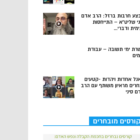
צע חרבות ברזל: הרב אדם
ני שליט”א – התייחסות
מית ודברי...
רת ימי תשובה – עבודת
מים
נל אחדות ויהדות -קטעים
חרים מראיון משותף עם הרב
ם סיני
ורסים מובחרים