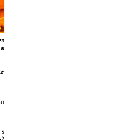
מי
של
יצ
רוח
5
לש