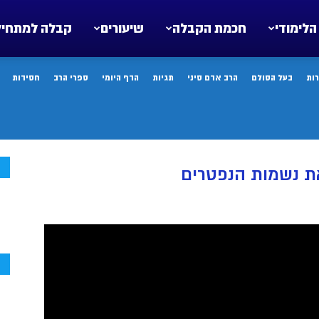
הלימודי
חכמת הקבלה
שיעורים
קבלה למתחיל
ות
בעל הסולם
הרב אדם סיני
תגיות
הדף היומי
ספרי הרב
חסידות
ח
ת נשמות הנפטרים
ח