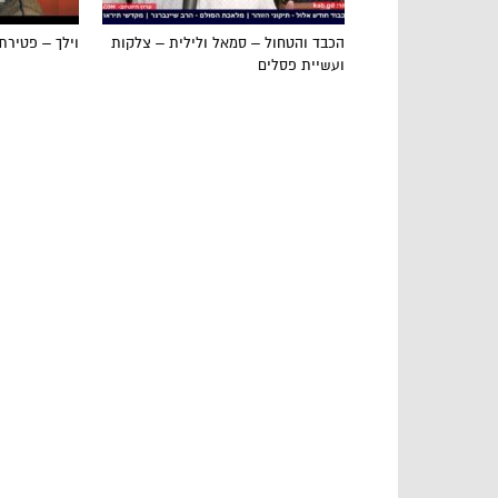
הכבד והטחול – סמאל ולילית – צלקות
וילך – פטירת
ועשיית פסלים