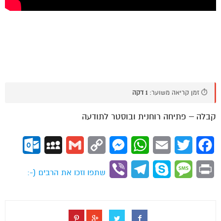
⏱️ זמן קריאה משוער:
1 דקה
קבלה – פתיחה רוחנית ובוסטר לתודעה
ok.com
MySpace
Gmail
Copy
Messenger
WhatsApp
Email
Twitter
Facebook
Link
Viber
Telegram
Skype
Message
Print
שתפו וזכו את הרבים (-: