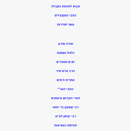
מ
בוא לחכמת הקבלה
כתבי המקובלים
ע
שר ספירות
תורה ומדע
גלגול נשמות
חגים ומועדים
הרב אדם סיני
אחרית הימים
כתבי האר”י
הארי הקדוש ציטוטים
רבי שמעון בר יוחאי
רבי יצחק לוריא
תפיסת המציאות