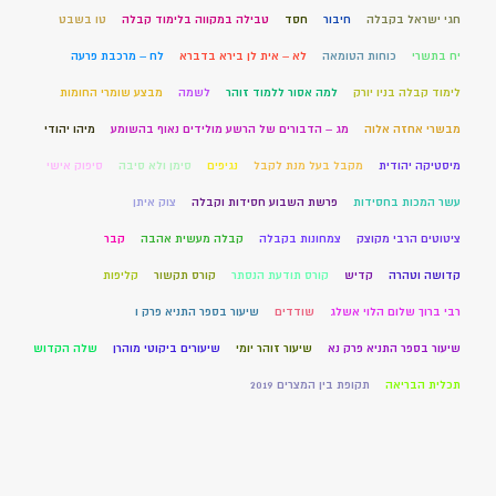
חגי ישראל בקבלה
חיבור
חסד
טבילה במקווה בלימוד קבלה
טו בשבט
יח בתשרי
כוחות הטומאה
לא – אית לן בירא בדברא
לח – מרכבת פרעה
לימוד קבלה בניו יורק
למה אסור ללמוד זוהר
לשמה
מבצע שומרי החומות
מבשרי אחזה אלוה
מג – הדבורים של הרשע מולידים נאוף בהשומע
מיהו יהודי
מיסטיקה יהודית
מקבל בעל מנת לקבל
נגיפים
סימן ולא סיבה
סיפוק אישי
עשר המכות בחסידות
פרשת השבוע חסידות וקבלה
צוק איתן
ציטוטים הרבי מקוצק
צמחונות בקבלה
קבלה מעשית אהבה
קבר
קדושה וטהרה
קדיש
קורס תודעת הנסתר
קורס תקשור
קליפות
רבי ברוך שלום הלוי אשלג
שודדים
שיעור בספר התניא פרק ו
שיעור בספר התניא פרק נא
שיעור זוהר יומי
שיעורים ביקוטי מוהרן
שלה הקדוש
תכלית הבריאה
תקופת בין המצרים 2019