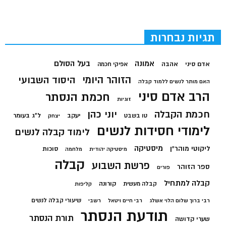
תגיות נבחרות
בעל הסולם
אמונה
אדם סיני
אהבה
אפיקי חכמה
הזוהר היומי
היסוד השבועי
האם מותר לנשים ללמוד קבלה
הרב אדם סיני
חכמת הנסתר
זוגיות
חכמת הקבלה
יוני כהן
יעקב
ל"ג בעומר
טו בשבט
יצחק
לימודי חסידות לנשים
לימוד קבלה לנשים
מיסטיקה
ליקוטי מוהר"ן
סוכות
מיסטיקה יהודית
מלחמה
קבלה
פרשת השבוע
ספר הזוהר
פורים
קבלה למתחיל
קורונה
קבלה מעשית
קליפות
שיעורי קבלה לנשים
רבי ברוך שלום הלוי אשלג
רבי חיים ויטאל
רשבי
תודעת הנסתר
תורת הנסתר
שערי קדושה