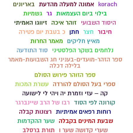
korach
אמונה למעלה מהדעת
באריונים
בילוי ביום העצמאות
גר
גשמיות
היסוד השבועי
זוהר איכה
זיווגו האמיתי
חיבור
חצר
חתן
כ בטבת יום פטירה
מאיץ חליקים
מאמר החרות
נלחמים בשקר הפלסטיני
סוד התודעה
ספר הזהר-מועדים-בעניני חג השבועות-מאמר
בלילה דכלה
ספר הזוהר פירוש הסולם
ספרי בעל הסולם להורדה
עשרת המכות
קה – עזי וזמרת יה ויהי לי לישועה
קורונה לפי הסוד
רבו של הרב שיינברגר
רוחות רפאים אמיתיות
רצונות קבלה
שבעת המינים בקבלה
שער ההקדמות
שערי קדושה שער ו
תורת ברסלב