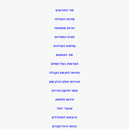
סוד החודשים
סודות התפילה
זוגיות ומשפחה
תורת החסידות
עולמות העליונים
סוד הצמצום
הקדמות בעל הסולם
פתיחה לחכמת הקבלה
אברהם יצחק הכהן קוק
מוסר ותיקון המידות
פירוש חלומות
שיעורי זוהר
הרצאות למתחילים
נבואה ורוח הקודש