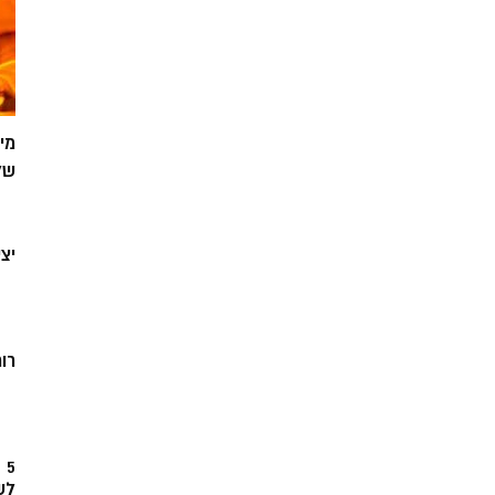
מי
של
יצ
רוח
5
לש