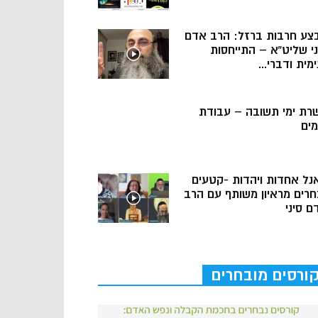
צע חרבות ברזל: הרב אדם
ני שליט”א – התייחסות
מית ודברי...
רת ימי תשובה – עבודת
מים
נל אחדות ויהדות -קטעים
חרים מראיון משותף עם הרב
ם סיני
ורסים מובחרים