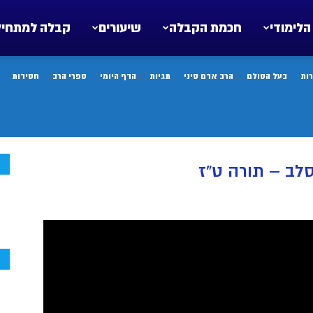
הלימודי
חכמת הקבלה
שיעורים
קבלה למתחיל
ות
בעל הסולם
הרב אדם סיני
תגיות
הדף היומי
ספרי הרב
חסידות
ח
סלב – תורה ט”ז
ח