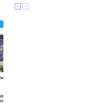
ה
אי
מג
הק