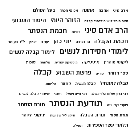
בעל הסולם
אמונה
אדם סיני
אהבה
אפיקי חכמה
הזוהר היומי
היסוד השבועי
האם מותר לנשים ללמוד קבלה
הרב אדם סיני
חכמת הנסתר
זוגיות
חכמת הקבלה
יוני כהן
יעקב
ל"ג בעומר
טו בשבט
יצחק
לימודי חסידות לנשים
לימוד קבלה לנשים
מיסטיקה
ליקוטי מוהר"ן
סוכות
מיסטיקה יהודית
מלחמה
קבלה
פרשת השבוע
ספר הזוהר
פורים
קבלה למתחיל
קורונה
קבלה מעשית
קליפות
שיעורי קבלה לנשים
רבי ברוך שלום הלוי אשלג
רבי חיים ויטאל
רשבי
תודעת הנסתר
תורת הנסתר
שערי קדושה
תורת הקבלה
תיקוני הזוהר
תורת הסוד
תיקון ליל שבועות
תלמוד עשר הספירות
תפילה