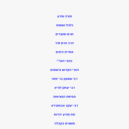
תורה ומדע
גלגול נשמות
חגים ומועדים
הרב אדם סיני
אחרית הימים
כתבי האר”י
הארי הקדוש ציטוטים
רבי שמעון בר יוחאי
רבי יצחק לוריא
תפיסת המציאות
רבי יעקב אבוחצירא
תת מודע יהדות
מושגים בקבלה