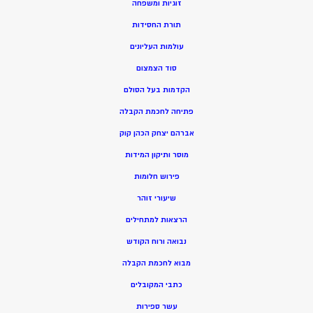
זוגיות ומשפחה
תורת החסידות
עולמות העליונים
סוד הצמצום
הקדמות בעל הסולם
פתיחה לחכמת הקבלה
אברהם יצחק הכהן קוק
מוסר ותיקון המידות
פירוש חלומות
שיעורי זוהר
הרצאות למתחילים
נבואה ורוח הקודש
מ
בוא לחכמת הקבלה
כתבי המקובלים
ע
שר ספירות