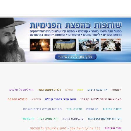
korach
איך נכנס דיבוק
אמת
אסלם
גלגול נשמת הארי
דואליות גל חלקיק
האם אשה יכולה ללמוד קבלה?
האם חייב ללמוד קבלה
הילולא
הילולא הרמבם
השגה אמיתית
חג הפסח
חלקיק יסודי
חסידות וקבלה פרשת השבוע
חסידות שלושת השבועות
טו בשבט כוונות
יהא שמיה רבה
יח בתשרי
יסוד שביסוד
כַּבֵּד אֶת אָבִיךָ וְאֶת אִמֶּךָ - לְמַעַן יַאֲרִכוּן יָמֶיךָ עַל הָאֲדָמָה