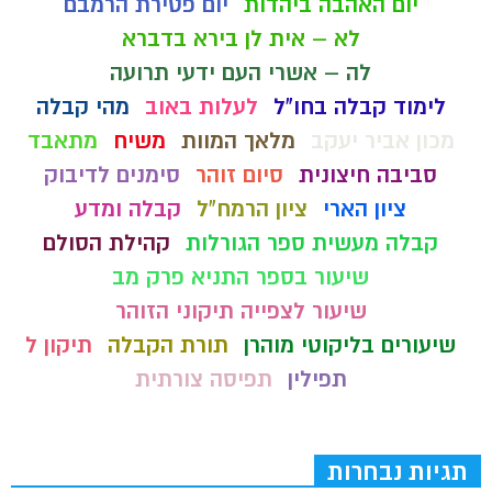
יום האהבה ביהדות
יום פטירת הרמבם
לא – אית לן בירא בדברא
לה – אשרי העם ידעי תרועה
לימוד קבלה בחו"ל
לעלות באוב
מהי קבלה
מכון אביר יעקב
מלאך המוות
משיח
מתאבד
סביבה חיצונית
סיום זוהר
סימנים לדיבוק
ציון הארי
ציון הרמח"ל
קבלה ומדע
קבלה מעשית ספר הגורלות
קהילת הסולם
שיעור בספר התניא פרק מב
שיעור לצפייה תיקוני הזוהר
שיעורים בליקוטי מוהרן
תורת הקבלה
תיקון ל
תפילין
תפיסה צורתית
תגיות נבחרות