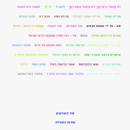
לֹא תַחְמֹד בֵּית רֵעֶךָ. לֹא תַחְמֹד אֵשֶׁת רֵעֶךָ
להוביל
לך לך
לשמה ולא לשמה
מגילת אסתר
מגילת אסתר בקבלה
מכירת חמץ
מכת דם
מרוה נבוכים
סא – על ידי אמונת חכמים
סוד התודעה
סוד התורה
עשרת הדיברות – פירוט
עשרת הדיברות בתורה
פנחס
צד – זכר חסדו ואמונתו לבית ישראל
קבר רבי יעקב אבוחצירא
קדושה וטהרה
רוצה משמע אני קיים
שומרי החומות
שיעורים בכתבי באביר יעקב
שיעורים בספר הזוהר
שלושת השבועות איסורים
שמירת הברית
שער ההקדמות
שערי קדושה בסוד
תורת הסוד
תיקון
תיקוני הזוהר לפי מאמרים
תלמוד עשר הספירות חלק ז
תלמיד בעל הסולם
סוד החודשים
סודות התפילה