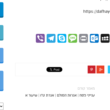
Viber
Telegram
Skype
Message
Outlook.com
Print
MySpace
Gmai
מאמר קודם
ענייני פסח | אגרות הסולם | אגרת ט"ו | שיעור א