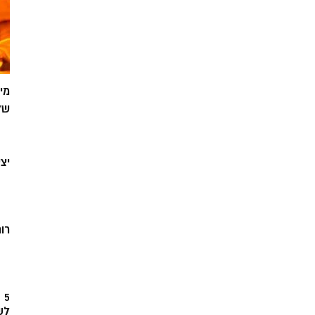
מי
של
יצ
רוח
5
לש