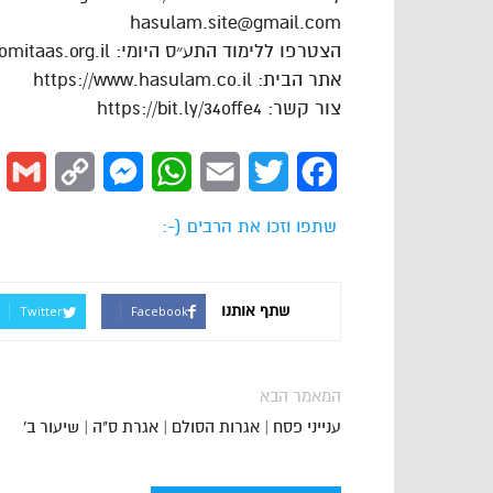
hasulam.site@gmail.com
הצטרפו ללימוד התע״ס היומי: https://dafhayomitaas.org.il
אתר הבית: https://www.hasulam.co.il
צור קשר: https://bit.ly/34offe4
l
Copy
Messenger
WhatsApp
Email
Twitter
Facebook
Link
שתפו וזכו את הרבים (-:
שתף אותנו
Twitter
Facebook
המאמר הבא
ענייני פסח | אגרות הסולם | אגרת ס"ה | שיעור ב'