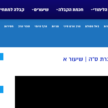
הלימודי
חכמת הקבלה
שיעורים
קבלה למתחיל
ות
בעל הסולם
הרב אדם סיני
תגיות
הדף היומי
ספרי הרב
חסידות
ח
רת ס”ה | שיעור א
ח