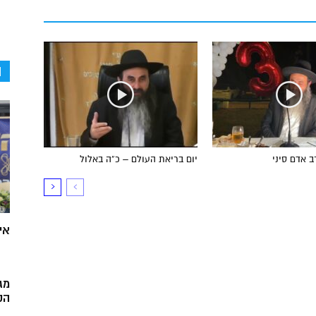
ה
ב אדם סיני
יום בריאת העולם – כ”ה באלול
אי
מג
הק