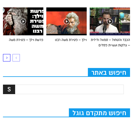
הכבד והטחול – סמאל ולילית
וילך – פטירת משה רבנו
פרשת וילך – פטירת משה
– צלקות ועשיית פסלים
חיפוש באתר
חיפוש מתקדם גוגל