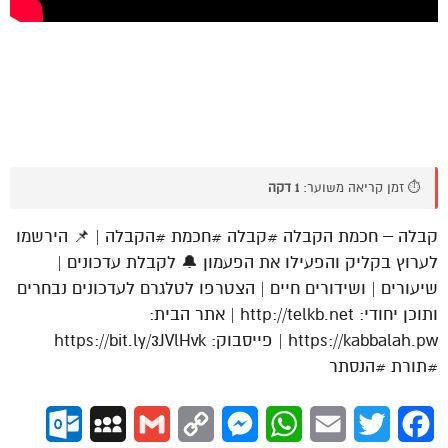
⏱️ זמן קריאה משוער:
1 דקה
קבלה – חכמת הקבלה #קבלה #חכמת #הקבלה | 📌 הירשמו
לערוץ בקליק והפעילו את הפעמון 🔔 לקבלת עדכונים |
שיעורים | ושידורים חיים | הצטרפו לטלגרם לעדכונים נבחרים
ותוכן יחודי: http://telkb.net | אתר הבית:
https://kabbalah.pw | פייסבוק: https://bit.ly/3JVlHvk
#תורת #הנסתר
ok.com
MySpace
Gmail
Copy
Messenger
WhatsApp
Email
Twitter
Facebook