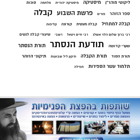
מיסטיקה
ליקוטי מוהר"ן
סוכות
מיסטיקה יהודית
מלחמה
קבלה
פרשת השבוע
ספר הזוהר
פורים
קבלה למתחיל
קורונה
קבלה מעשית
קליפות
שיעורי קבלה לנשים
רבי ברוך שלום הלוי אשלג
רבי חיים ויטאל
רשבי
תודעת הנסתר
תורת הנסתר
שערי קדושה
תורת הקבלה
תיקוני הזוהר
תורת הסוד
תיקון ליל שבועות
תלמוד עשר הספירות
תפילה