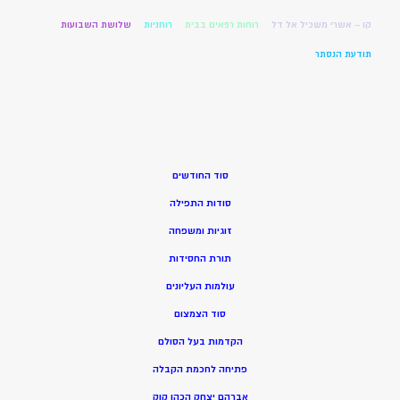
קו – אשרי משכיל אל דל
רוחות רפאים בבית
רוחניות
שלושת השבועות
תודעת הנסתר
סוד החודשים
סודות התפילה
זוגיות ומשפחה
תורת החסידות
עולמות העליונים
סוד הצמצום
הקדמות בעל הסולם
פתיחה לחכמת הקבלה
אברהם יצחק הכהן קוק