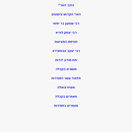
כתבי האר”י
הארי הקדוש ציטוטים
רבי שמעון בר יוחאי
רבי יצחק לוריא
תפיסת המציאות
רבי יעקב אבוחצירא
תת מודע יהדות
מושגים בקבלה
תלמוד עשר הספירות
משיח וגאולה
מאמרים בקבלה
מאמרים בחסידות