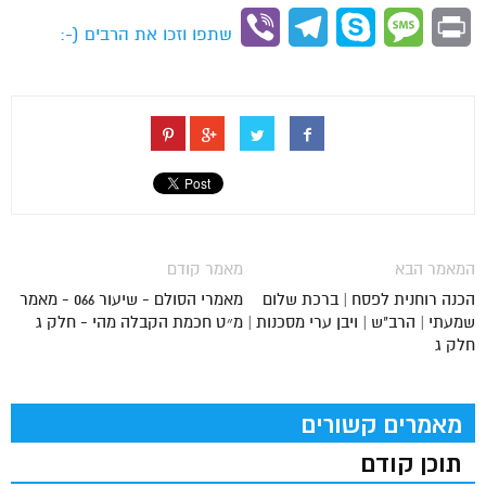
Link
Viber
Telegram
Skype
Message
Print
שתפו וזכו את הרבים (-:
המאמר הבא
מאמר קודם
הכנה רוחנית לפסח | ברכת שלום
מאמרי הסולם - שיעור 066 - מאמר
שמעתי | הרב"ש | ויבן ערי מסכנות |
מ״ט חכמת הקבלה מהי - חלק ג
חלק ג
מאמרים קשורים
תוכן קודם