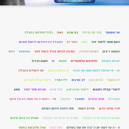
אני משותף
בגד זה בגידה
בת שבע
גאוה
גלגל המזלות בקבלה
האם מותר ללמוד זהר
האני
הארי זל
ההבדל בין היהדות לדתות אחרות
הוצאת דיבוק
הסולם להורדה
הסיבה לגלות בגלל ביטול זוהר
וואטסאפ
וירוס
זוגיות בקבלה
חלקיקים אלמנטריים
חמאס
חן
חשוון הגדול
טו – מי שרוצה לטעם טעם אור הגנוז
טו בשבט כוונות
יום ירושלים בקבלה
יח בתשרי
כפרות 2017
לב נתיבות
ליל הסדר
לימוד קבלה לגברים
לימודי קבלה רחובות
ליקוטי מוהרן pdf
מזל סרטן
מכירת ספרי זוהר
מסע
מקובלים
מרוה נבוכים
מתאבד
מתקשר
סד – ויאמר ה אל משה בא אל פרעה
סדר עולמי חדש
ספירת העומר
ספר הזוהר פירוש הסולם
עשרת הדברות על פי הקבלה
עשרת הדיברות לפי הקבלה
עשרת הדיברות סיכום
פ – ה עז לעמו יתן ה יברך את עמו בשלום
פסח 2015
צורה מלובשת בחומר