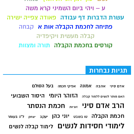
ע – ויהי ביום השמיני קרא משה
עשרת הדברות דף עבודה
פאודה צפייה ישירה
פתיחה לחכמת הקבלה אות א
קבחה
קבלה מעשית ויקיפדיה
קורסים בחכמת הקבלה
תורה ומצוות
תגיות נבחרות
בעל הסולם
אמונה
אדם סיני
אהבה
אפיקי חכמה
הזוהר היומי
היסוד השבועי
האם מותר לנשים ללמוד קבלה
הרב אדם סיני
חכמת הנסתר
זוגיות
חכמת הקבלה
יוני כהן
יעקב
ל"ג בעומר
טו בשבט
יצחק
לימודי חסידות לנשים
לימוד קבלה לנשים