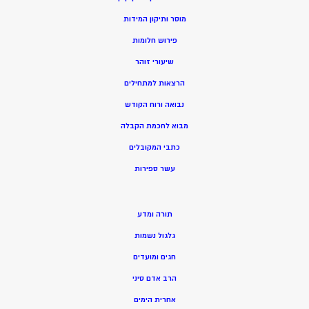
מוסר ותיקון המידות
פירוש חלומות
שיעורי זוהר
הרצאות למתחילים
נבואה ורוח הקודש
מ
בוא לחכמת הקבלה
כתבי המקובלים
ע
שר ספירות
תורה ומדע
גלגול נשמות
חגים ומועדים
הרב אדם סיני
אחרית הימים