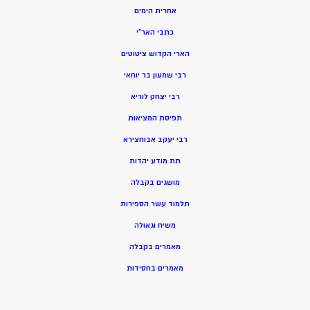
אחרית הימים
כתבי האר”י
הארי הקדוש ציטוטים
רבי שמעון בר יוחאי
רבי יצחק לוריא
תפיסת המציאות
רבי יעקב אבוחצירא
תת מודע יהדות
מושגים בקבלה
תלמוד עשר הספירות
משיח וגאולה
מאמרים בקבלה
מאמרים בחסידות