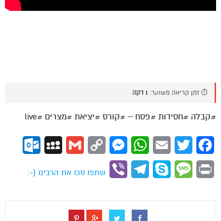
⏱️ זמן קריאה משוער:
1 דקה
#קבלה #חסידות #פסח – #קורס #יציאת #מצרים #live
ok.com
MySpace
Gmail
Copy
Messenger
WhatsApp
Email
Twitter
Facebook
Link
Viber
Telegram
Skype
Message
Print
שתפו וזכו את הרבים (-: