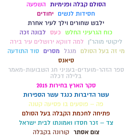
הסולם קבלה ופנימיות
השפעה
חסידות לנשים
יחודים
ילבש שחורים וילך לעיר אחרת
כוח הגרעיני החלש
כעס
לבונה זכה
ליקוטי מוהר"ן
למה דווקא ירושלים עיר בירה
מי זה בעל הסולם
מנגל
מסרים
סוד התודעה
סיאנס
ספר הזהר-מועדים-בעניני חג השבועות-מאמר
בלילה דכלה
סקר הארץ בחירות 2015
עשר הדיברות כנגד עשר הספירות
פה – פוסעים בו פסיעה קטנה
פתיחה לחכמת הקבלה בעל הסולם
צד – זכר חסדו ואמונתו לבית ישראל
צום אסתר
קורונה בקבלה