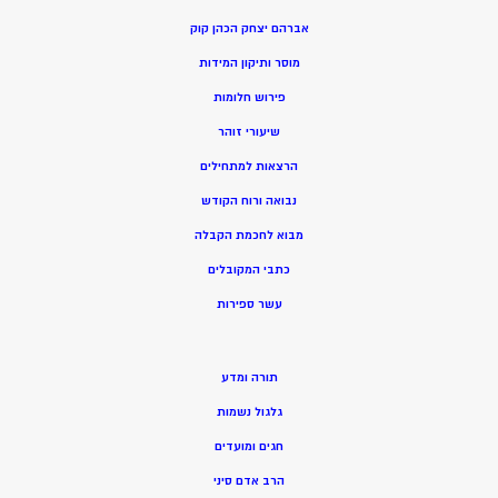
אברהם יצחק הכהן קוק
מוסר ותיקון המידות
פירוש חלומות
שיעורי זוהר
הרצאות למתחילים
נבואה ורוח הקודש
מ
בוא לחכמת הקבלה
כתבי המקובלים
ע
שר ספירות
תורה ומדע
גלגול נשמות
חגים ומועדים
הרב אדם סיני