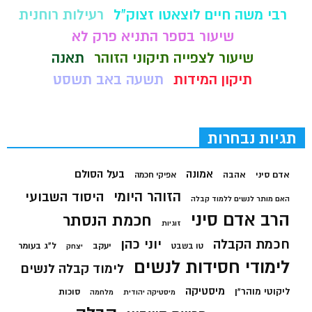
רבי משה חיים לוצאטו זצוק"ל
רעילות רוחנית
שיעור בספר התניא פרק לא
שיעור לצפייה תיקוני הזוהר
תאנה
תיקון המידות
תשעה באב תשסט
תגיות נבחרות
בעל הסולם
אמונה
אדם סיני
אהבה
אפיקי חכמה
הזוהר היומי
היסוד השבועי
האם מותר לנשים ללמוד קבלה
הרב אדם סיני
חכמת הנסתר
זוגיות
חכמת הקבלה
יוני כהן
יעקב
ל"ג בעומר
טו בשבט
יצחק
לימודי חסידות לנשים
לימוד קבלה לנשים
מיסטיקה
ליקוטי מוהר"ן
סוכות
מיסטיקה יהודית
מלחמה