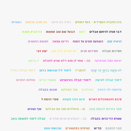
בנין החברה העתידית - בעל הסולם
בתיה בת פרעה
גוג ומגוג טראמפ
גשמיות
דבר תורה לניחום אבלים
דעש
הבעל שם טוב תמונות
הר הבית מצגת
הראיה קוק
השפעת סמים על המוח
וידיאו צמאה
חמשת החושים
חסידות וקבלה
חסידות חגים
יום פטירת הרב קוק
יעוץ זוגי
יציאת חמה מנרתיקה
כה – אחוי לן מנא דלא שויא לחבלא
ל בניסןן
לֹא תַעֲנֶה בְרֵעֲךָ עֵד שָׁקֶר.
להתגייר
לימוד ליל שבועות בזום
לימוד קבלה בחו"ל
לימוד קבלה לאישה
לימודי קבלה באינטרנט
מאמרי רב"ש
מחלות רוחניות
מלחמה לפי הזוהר
מסולמים
סוד המזלות
סוכות בקבלה
סיבת ההנאהכלים ראויים
סיום זוהר תשפא
ספרי הרמח ל
סקר בחירות לכנסת 2015
עו – והאלהים נסה את אברהם
ענף ושורש
עשרת הדיברות בקבלה
פב – הנעלבים ואינם עולבים
קבלה לימוד לתשעה באב
קבר הרמבם
קדיש
קורסים בתקשורים
שבועות 2020