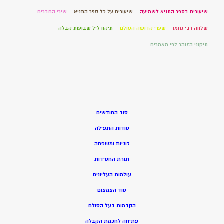
שיעורים בספר התניא לשמיעה
שיעורים על כל ספר התניא
שירי החברים
שלווה רבי נחמן
שערי קדושה הסולם
תיקון ליל שבועות קבלה
תיקוני הזוהר לפי מאמרים
סוד החודשים
סודות התפילה
זוגיות ומשפחה
תורת החסידות
עולמות העליונים
סוד הצמצום
הקדמות בעל הסולם
פתיחה לחכמת הקבלה