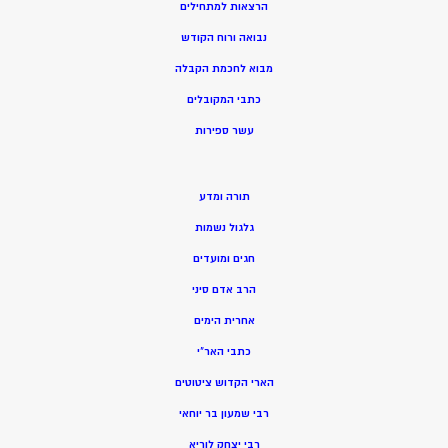
הרצאות למתחילים
נבואה ורוח הקודש
מ
בוא לחכמת הקבלה
כתבי המקובלים
ע
שר ספירות
תורה ומדע
גלגול נשמות
חגים ומועדים
הרב אדם סיני
אחרית הימים
כתבי האר”י
הארי הקדוש ציטוטים
רבי שמעון בר יוחאי
רבי יצחק לוריא