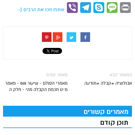
Link
Viber
Telegram
Skype
Message
Print
שתפו וזכו את הרבים (-:
המאמר הבא
מאמר קודם
אבולוציה #קבלה #תודעה
מאמרי הסולם - שיעור 068 - מאמר
מ״ט חכמת הקבלה מהי - חלק ה
מאמרים קשורים
תוכן קודם