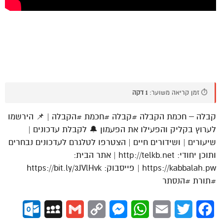
⏱️ זמן קריאה משוער:
1 דקה
קבלה – חכמת הקבלה #קבלה #חכמת #הקבלה | 📌 הירשמו
לערוץ בקליק והפעילו את הפעמון 🔔 לקבלת עדכונים |
שיעורים | ושידורים חיים | הצטרפו לטלגרם לעדכונים נבחרים
ותוכן יחודי: http://telkb.net | אתר הבית:
https://kabbalah.pw | פייסבוק: https://bit.ly/3JVlHvk
#תורת #הנסתר
ok.com
MySpace
Gmail
Copy
Messenger
WhatsApp
Email
Twitter
Facebook