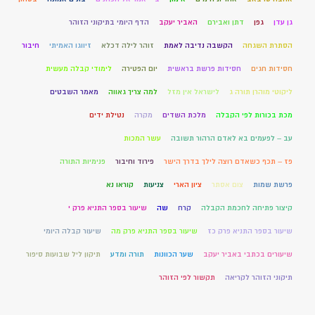
גן עדן
גפן
דתן ואבירם
האביר יעקב
הדף היומי בתיקוני הזוהר
הסתרת השגחה
הקשבה נדיבה לאמת
זוהר לילה דכלא
זיווגו האמיתי
חיבור
חסידות חגים
חסידות פרשת בראשית
יום הפטירה
לימודי קבלה מעשית
ליקוטי מוהרן תורה ג
לישראל אין מזל
למה צריך גאווה
מאמר השבטים
מכת בכורות לפי הקבלה
מלכת השדים
מקרה
נטילת ידים
עב – לפעמים בא לאדם הרהור תשובה
עשר המכות
פז – תכף כשאדם רוצה לילך בדרך הישר
פירוד וחיבור
פנימיות התורה
פרשת שמות
צום אסתר
ציון הארי
צניעות
קוראו נא
קיצור פתיחה לחכמת הקבלה
קרח
שה
שיעור בספר התניא פרק י
שיעור בספר התניא פרק כז
שיעור בספר התניא פרק מה
שיעור קבלה היומי
שיעורים בכתבי באביר יעקב
שער הכוונות
תורה ומדע
תיקון ליל שבועות סיפור
תיקוני הזוהר לקריאה
תקשור לפי הזוהר