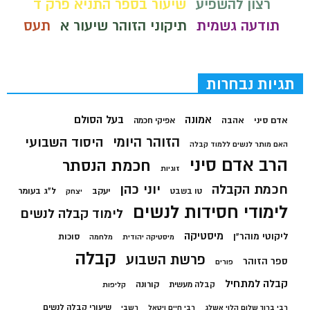
רצון להשפיע
שיעור בספר התניא פרק ד
תודעה גשמית
תיקוני הזוהר שיעור א
תעס
תגיות נבחרות
בעל הסולם
אמונה
אדם סיני
אהבה
אפיקי חכמה
הזוהר היומי
היסוד השבועי
האם מותר לנשים ללמוד קבלה
הרב אדם סיני
חכמת הנסתר
זוגיות
חכמת הקבלה
יוני כהן
יעקב
ל"ג בעומר
טו בשבט
יצחק
לימודי חסידות לנשים
לימוד קבלה לנשים
מיסטיקה
ליקוטי מוהר"ן
סוכות
מיסטיקה יהודית
מלחמה
קבלה
פרשת השבוע
ספר הזוהר
פורים
קבלה למתחיל
קורונה
קבלה מעשית
קליפות
שיעורי קבלה לנשים
רבי ברוך שלום הלוי אשלג
רבי חיים ויטאל
רשבי