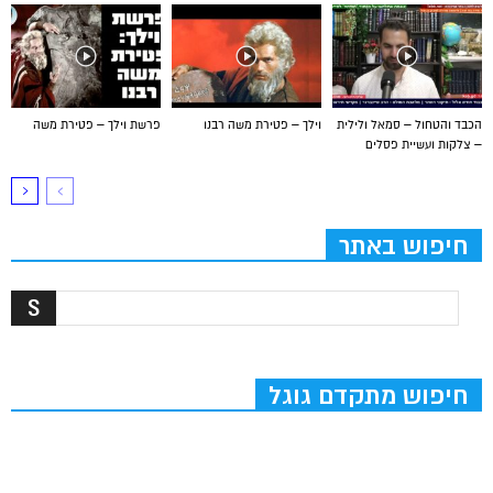
הכבד והטחול – סמאל ולילית
וילך – פטירת משה רבנו
פרשת וילך – פטירת משה
– צלקות ועשיית פסלים
חיפוש באתר
חיפוש מתקדם גוגל