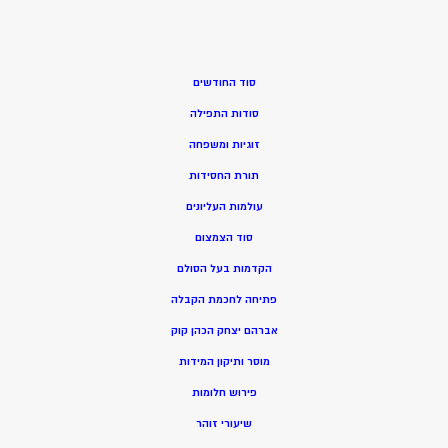
סוד החודשים
סודות התפילה
זוגיות ומשפחה
תורת החסידות
עולמות העליונים
סוד הצמצום
הקדמות בעל הסולם
פתיחה לחכמת הקבלה
אברהם יצחק הכהן קוק
מוסר ותיקון המידות
פירוש חלומות
שיעורי זוהר