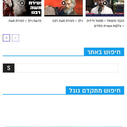
הכבד והטחול – סמאל ולילית
וילך – פטירת משה רבנו
פרשת וילך – פטירת משה
– צלקות ועשיית פסלים
חיפוש באתר
חיפוש מתקדם גוגל