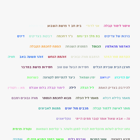
איסור לימוד קבלה
אני לדודי
בית חב ד פרשת השבוע
בני היכלא
ברכות של צדיקים
בת מלך רבי נחמ
ג"ר דחכמה
דבקות בצדיקים
דינים
האדמור מהאלמין
הכותל
הסתרת השגחה
הפתח לחכמת הקבלה
הקדמת ספר הזהר
הרמבם מורה נבוכים
זוהמת הנחש
זוהר תשעה באב
חוויה
חורבן הבית שבירת הכלים
חסידות הבעל שם טוב
חסידות פרשת במדבר
יום הזיכרון
יין ויאנג
ימין ושמאל
כיצד להתייחס לקורונה
כשרונות
להידבק בצדיק האמת
ליל הכלה
לילה
לימוד קבלה בלוס אנגלס
מא – רקודין
מאמר בלילא דכלא
מאמר ליל הכלה
מבוא לחכמת הנסתר
מורה נבוכים רמבם
מותר לאישה ללמוד קבלה
מכבים מול יוונים
מתנות לאביונים
נה – אבא שאול אומר קובר מתים הייתי
נוקליאונים
נחנו יכולים לעלות מהקליפות לברר לתקן ולטהר. ג' קליפות הטמאות
נקודה פנימית
סיכון בקורונה
עשר המכות
שבירת כלים
שיעור בספר התניא פרק לו
שמירה