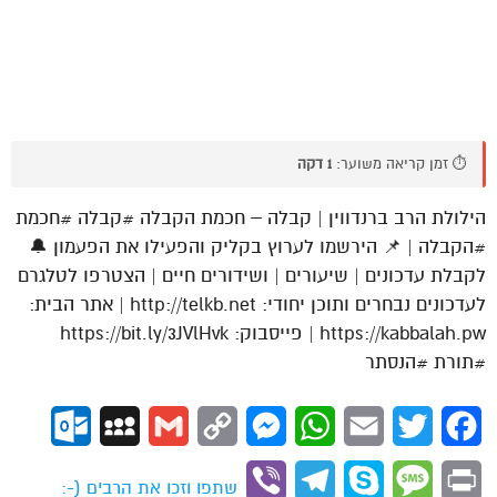
⏱️ זמן קריאה משוער:
1 דקה
הילולת הרב ברנדווין | קבלה – חכמת הקבלה #קבלה #חכמת
#הקבלה | 📌 הירשמו לערוץ בקליק והפעילו את הפעמון 🔔
לקבלת עדכונים | שיעורים | ושידורים חיים | הצטרפו לטלגרם
לעדכונים נבחרים ותוכן יחודי: http://telkb.net | אתר הבית:
https://kabbalah.pw | פייסבוק: https://bit.ly/3JVlHvk
#תורת #הנסתר
ok.com
MySpace
Gmail
Copy
Messenger
WhatsApp
Email
Twitter
Facebook
Link
Viber
Telegram
Skype
Message
Print
שתפו וזכו את הרבים (-: