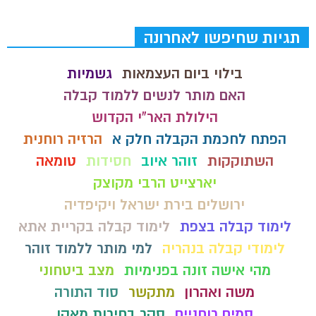
תגיות שחיפשו לאחרונה
בילוי ביום העצמאות
גשמיות
האם מותר לנשים ללמוד קבלה
הילולת האר"י הקדוש
הפתח לחכמת הקבלה חלק א
הרזיה רוחנית
השתוקקות
זוהר איוב
חסידות
טומאה
יארצייט הרבי מקוצק
ירושלים בירת ישראל ויקיפדיה
לימוד קבלה בצפת
לימוד קבלה בקריית אתא
לימודי קבלה בנהריה
למי מותר ללמוד זוהר
מהי אישה זונה בפנימיות
מצב ביטחוני
משה ואהרון
מתקשר
סוד התורה
סמים רוחניים
סקר בחירות מאקו