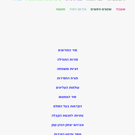
שעבוד
שקצים ורמשים
תודעת הסוד
תקשור
סוד החודשים
סודות התפילה
זוגיות ומשפחה
תורת החסידות
עולמות העליונים
סוד הצמצום
הקדמות בעל הסולם
פתיחה לחכמת הקבלה
אברהם יצחק הכהן קוק
מוסר ותיקון המידות