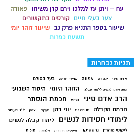
עח – ויתן עז למלכו וירם קרן משיחו
פאודה
צער בעלי חיים
קורסים בתקשורים
שיעור בספר התניא פרק נב
שיעור זוהר יומי
תשעח כפרות
תגיות נבחרות
בעל הסולם
אמונה
אדם סיני
אהבה
אפיקי חכמה
הזוהר היומי
היסוד השבועי
האם מותר לנשים ללמוד קבלה
הרב אדם סיני
חכמת הנסתר
זוגיות
חכמת הקבלה
יוני כהן
יעקב
ל"ג בעומר
טו בשבט
יצחק
לימודי חסידות לנשים
לימוד קבלה לנשים
מיסטיקה
ליקוטי מוהר"ן
סוכות
מיסטיקה יהודית
מלחמה