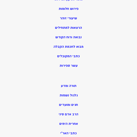
פירוש חלומות
שיעורי זוהר
הרצאות למתחילים
נבואה ורוח הקודש
מ
בוא לחכמת הקבלה
כתבי המקובלים
ע
שר ספירות
תורה ומדע
גלגול נשמות
חגים ומועדים
הרב אדם סיני
אחרית הימים
כתבי האר”י