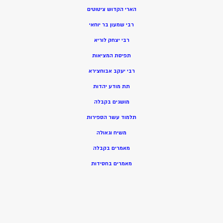
הארי הקדוש ציטוטים
רבי שמעון בר יוחאי
רבי יצחק לוריא
תפיסת המציאות
רבי יעקב אבוחצירא
תת מודע יהדות
מושגים בקבלה
תלמוד עשר הספירות
משיח וגאולה
מאמרים בקבלה
מאמרים בחסידות