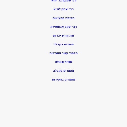
רבי שמעון בר יוחאי
רבי יצחק לוריא
תפיסת המציאות
רבי יעקב אבוחצירא
תת מודע יהדות
מושגים בקבלה
תלמוד עשר הספירות
משיח וגאולה
מאמרים בקבלה
מאמרים בחסידות