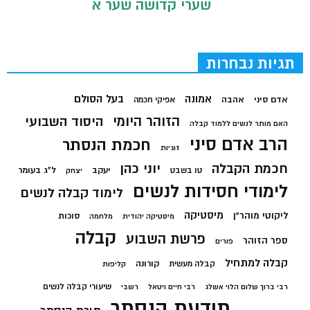
שערי קדושה שער א
תגיות נבחרות
בעל הסולם
אמונה
אדם סיני
אהבה
אפיקי חכמה
הזוהר היומי
היסוד השבועי
האם מותר לנשים ללמוד קבלה
הרב אדם סיני
חכמת הנסתר
זוגיות
חכמת הקבלה
יוני כהן
יעקב
ל"ג בעומר
טו בשבט
יצחק
לימודי חסידות לנשים
לימוד קבלה לנשים
מיסטיקה
ליקוטי מוהר"ן
סוכות
מיסטיקה יהודית
מלחמה
קבלה
פרשת השבוע
ספר הזוהר
פורים
קבלה למתחיל
קורונה
קבלה מעשית
קליפות
שיעורי קבלה לנשים
רבי ברוך שלום הלוי אשלג
רבי חיים ויטאל
רשבי
תודעת הנסתר