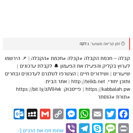
⏱️ זמן קריאה משוער:
1 דקה
קבלה – חכמת הקבלה #קבלה #חכמת #הקבלה | 📌 הירשמו
לערוץ בקליק והפעילו את הפעמון 🔔 לקבלת עדכונים |
שיעורים | ושידורים חיים | הצטרפו לטלגרם לעדכונים נבחרים
ותוכן יחודי: http://telkb.net | אתר הבית:
https://kabbalah.pw | פייסבוק: https://bit.ly/3JVlHvk
#תורת #הנסתר
ok.com
MySpace
Gmail
Copy
Messenger
WhatsApp
Email
Twitter
Facebook
Link
Viber
Telegram
Skype
Message
Print
שתפו וזכו את הרבים (-: