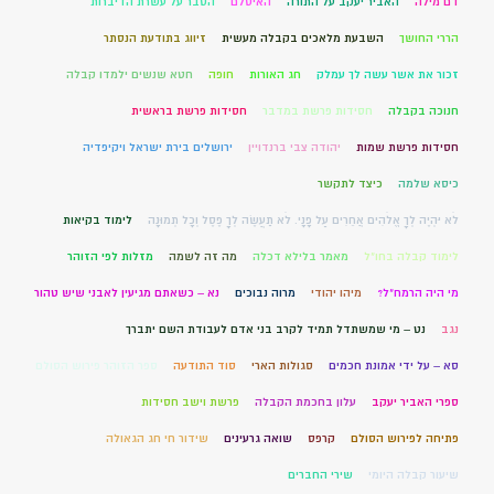
דם מילה
האביר יעקב על התורה
האיסלם
הסבר על עשרת הדיברות
הררי החושך
השבעת מלאכים בקבלה מעשית
זיווג בתודעת הנסתר
זכור את אשר עשה לך עמלק
חג האורות
חופה
חטא שנשים ילמדו קבלה
חנוכה בקבלה
חסידות פרשת במדבר
חסידות פרשת בראשית
חסידות פרשת שמות
יהודה צבי ברנדויין
ירושלים בירת ישראל ויקיפדיה
כיסא שלמה
כיצד לתקשר
לֹא יִהְיֶה לְךָ אֱלֹהִים אֲחֵרִים עַל פָּנָי. לֹא תַעֲשֶׂה לְךָ פֶסֶל וְכָל תְּמוּנָה
לימוד בקיאות
לימוד קבלה בחו"ל
מאמר בלילא דכלה
מה זה לשמה
מזלות לפי הזוהר
מי היה הרמח"ל?
מיהו יהודי
מרוה נבוכים
נא – כשאתם מגיעין לאבני שיש טהור
נגב
נט – מי שמשתדל תמיד לקרב בני אדם לעבודת השם יתברך
סא – על ידי אמונת חכמים
סגולות הארי
סוד התודעה
ספר הזוהר פירוש הסולם
ספרי האביר יעקב
עלון בחכמת הקבלה
פרשת וישב חסידות
פתיחה לפירוש הסולם
קרפס
שואה גרעינים
שידור חי חג הגאולה
שיעור קבלה היומי
שירי החברים