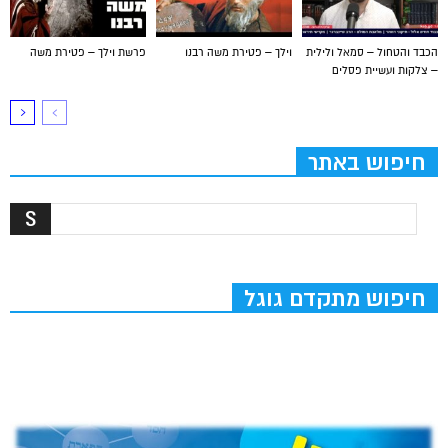
הכבד והטחול – סמאל ולילית
וילך – פטירת משה רבנו
פרשת וילך – פטירת משה
– צלקות ועשיית פסלים
חיפוש באתר
חיפוש מתקדם גוגל