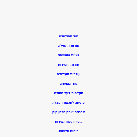
סוד החודשים
סודות התפילה
זוגיות ומשפחה
תורת החסידות
עולמות העליונים
סוד הצמצום
הקדמות בעל הסולם
פתיחה לחכמת הקבלה
אברהם יצחק הכהן קוק
מוסר ותיקון המידות
פירוש חלומות