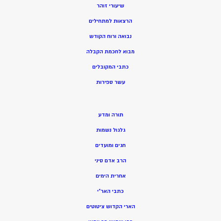
שיעורי זוהר
הרצאות למתחילים
נבואה ורוח הקודש
מ
בוא לחכמת הקבלה
כתבי המקובלים
ע
שר ספירות
תורה ומדע
גלגול נשמות
חגים ומועדים
הרב אדם סיני
אחרית הימים
כתבי האר”י
הארי הקדוש ציטוטים