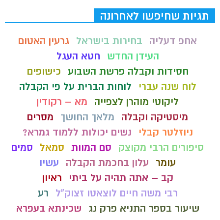
תגיות שחיפשו לאחרונה
אחפ דעליה
בחירות בישראל
גרעין האטום
העידן החדש
חטא העגל
חסידות וקבלה פרשת השבוע
כישופים
לוח שנה עברי
לוחות הברית על פי הקבלה
ליקוטי מוהרן לצפייה
מא – רקודין
מיסטיקה וקבלה
מלאך החושך
מסרים
ניוזלטר קבלי
נשים יכולות ללמוד גמרא?
סיפורים הרבי מקוצק
סם המוות
סמאל
סמים
עומר
עלון בחכמת הקבלה
עשיו
קב – אתה תהיה על ביתי
ראיון
רבי משה חיים לוצאטו זצוק"ל
רע
שיעור בספר התניא פרק נג
שכינתא בעפרא