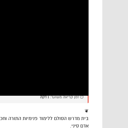
⏱️ זמן קריאה משוער:
1 דקה
❦
בית מדרש הסולם ללימוד פנימיות התורה וח
אדם סיני.