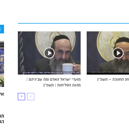
ה
חג החנוכה – תשפ”ג
מועדי ישראל האדם ומה שביניהם |
מהות הסליחות | תשפ”ג
אי
מג
הק