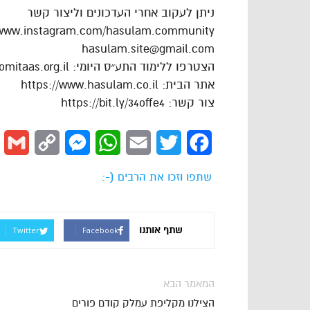
ניתן לעקוב אחרי העדכונים וליצור קשר
/www.instagram.com/hasulam.community
hasulam.site@gmail.com
הצטרפו ללימוד התע״ס היומי: https://dafhayomitaas.org.il
אתר הבית: https://www.hasulam.co.il
צור קשר: https://bit.ly/34offe4
l
Copy
Messenger
WhatsApp
Email
Twitter
Facebook
Link
שתפו וזכו את הרבים (-:
שתף אותנו
Twitter
Facebook
המאמר הבא
הצילנו מקליפת עמלק קודם פורים