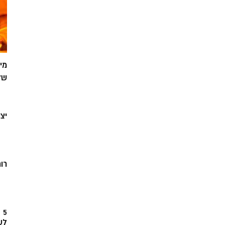
מי
של
יצ
רוח
5
לש