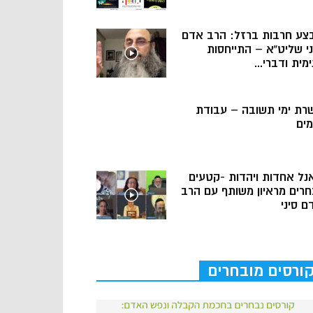
צע חרבות ברזל: הרב אדם
ני שליט”א – התייחסות
מית ודברי...
רת ימי תשובה – עבודת
מים
נל אחדות ויהדות -קטעים
חרים מראיון משותף עם הרב
ם סיני
ורסים מובחרים