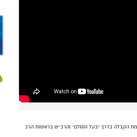
כמת הקבלה בדרך ״בעל הסולם״ והרב״ש בראשות הרב