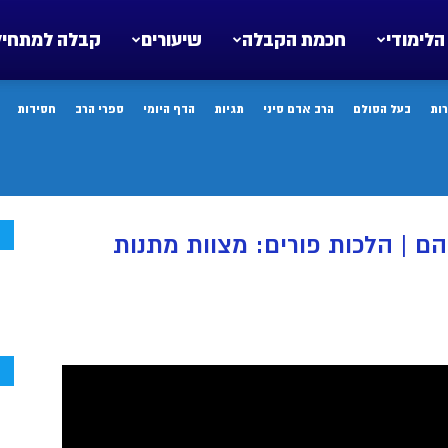
הלימודי
חכמת הקבלה
שיעורים
קבלה למתחיל
ות
בעל הסולם
הרב אדם סיני
תגיות
הדף היומי
ספרי הרב
חסידות
ח
ם | הלכות פורים: מצוות מתנות
ח