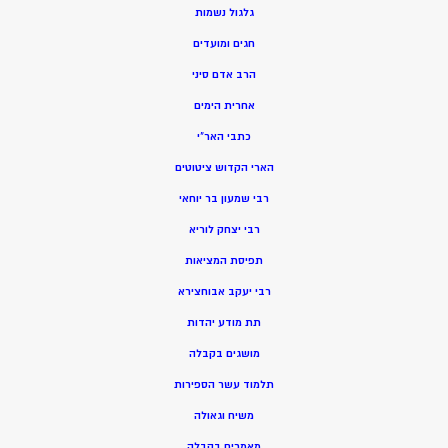
גלגול נשמות
חגים ומועדים
הרב אדם סיני
אחרית הימים
כתבי האר”י
הארי הקדוש ציטוטים
רבי שמעון בר יוחאי
רבי יצחק לוריא
תפיסת המציאות
רבי יעקב אבוחצירא
תת מודע יהדות
מושגים בקבלה
תלמוד עשר הספירות
משיח וגאולה
מאמרים בקבלה