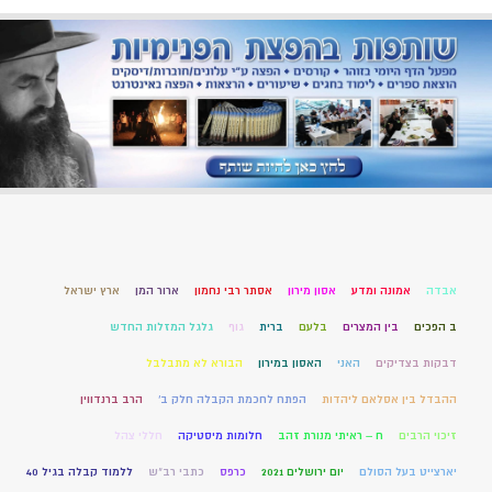
אבדה
אמונה ומדע
אסון מירון
אסתר רבי נחמון
ארור המן
ארץ ישראל
ב הפכים
בין המצרים
בלעם
ברית
גוף
גלגל המזלות החדש
דבקות בצדיקים
האני
האסון במירון
הבורא לא מתבלבל
ההבדל בין אסלאם ליהדות
הפתח לחכמת הקבלה חלק ב'
הרב ברנדווין
זיכוי הרבים
ח – ראיתי מנורת זהב
חלומות מיסטיקה
חללי צהל
יארצייט בעל הסולם
יום ירושלים 2021
כרפס
כתבי רב"ש
ללמוד קבלה בגיל 40