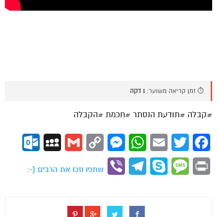
⏱️ זמן קריאה משוער:
1 דקה
#קבלה #תודעת הנסתר #חכמת #הקבלה
ok.com
MySpace
Gmail
Copy
Messenger
WhatsApp
Email
Twitter
Facebook
Link
Viber
Telegram
Skype
Message
Print
שתפו וזכו את הרבים (-: