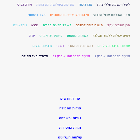
לעילוי נשמת חללי צה ל
מהו הכוח
מוזיקה בשלושת השבועות
מורה נבוכי
מז – ואכלתם אכול ושבוע
מי הם הלו צדיקים הנסתרים
מצב ביטחוני
מרן האביר יעקב
משנה תורה לרמבם
נ – כל הפוגם בברית
נברא
ניקלאונים
נשים יכולות ללמוד קבלה?
נשמות תאומות
סיאנס זה אמיתי
עזה
עשרת הדיברות לילדים
ראשי תיבות הארי
רשבי
שבירת הכלים
שיעור בספר התניא פרק ג
שיעור בספר התניא פרק נב
תלמיד בעל הסולם
סוד החודשים
סודות התפילה
זוגיות ומשפחה
תורת החסידות
עולמות העליונים