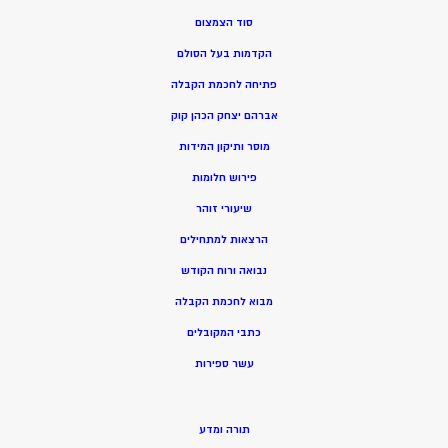
סוד הצמצום
הקדמות בעל הסולם
פתיחה לחכמת הקבלה
אברהם יצחק הכהן קוק
מוסר ותיקון המידות
פירוש חלומות
שיעורי זוהר
הרצאות למתחילים
נבואה ורוח הקודש
מ
בוא לחכמת הקבלה
כתבי המקובלים
ע
שר ספירות
תורה ומדע