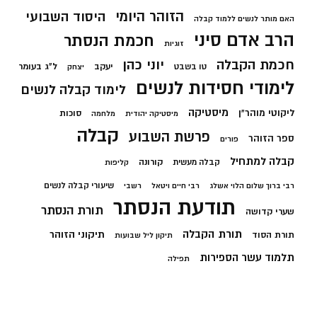
הזוהר היומי
היסוד השבועי
האם מותר לנשים ללמוד קבלה
הרב אדם סיני
חכמת הנסתר
זוגיות
חכמת הקבלה
יוני כהן
יעקב
ל"ג בעומר
טו בשבט
יצחק
לימודי חסידות לנשים
לימוד קבלה לנשים
מיסטיקה
ליקוטי מוהר"ן
סוכות
מיסטיקה יהודית
מלחמה
קבלה
פרשת השבוע
ספר הזוהר
פורים
קבלה למתחיל
קורונה
קבלה מעשית
קליפות
שיעורי קבלה לנשים
רבי ברוך שלום הלוי אשלג
רבי חיים ויטאל
רשבי
תודעת הנסתר
תורת הנסתר
שערי קדושה
תורת הקבלה
תיקוני הזוהר
תורת הסוד
תיקון ליל שבועות
תלמוד עשר הספירות
תפילה