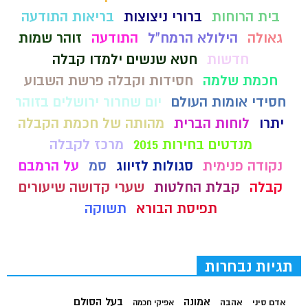
בית הרוחות
ברורי ניצוצות
בריאות התודעה
גאולה
הילולא הרמח"ל
התודעה
זוהר שמות
חדשות
חטא שנשים ילמדו קבלה
חכמת שלמה
חסידות וקבלה פרשת השבוע
חסידי אומות העולם
יום שחרור ירושלים בזוהר
יתרו
לוחות הברית
מהותה של חכמת הקבלה
מנדטים בחירות 2015
מרכז לקבלה
נקודה פנימית
סגולות לזיווג
סמ
על הרמבם
קבלה
קבלת החלטות
שערי קדושה שיעורים
תפיסת הבורא
תשוקה
תגיות נבחרות
בעל הסולם
אמונה
אדם סיני
אהבה
אפיקי חכמה