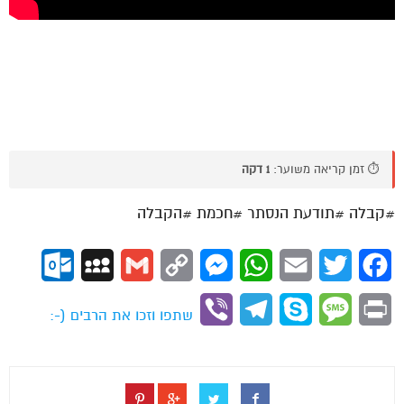
⏱️ זמן קריאה משוער:
1 דקה
#קבלה #תודעת הנסתר #חכמת #הקבלה
ok.com
MySpace
Gmail
Copy
Messenger
WhatsApp
Email
Twitter
Facebook
Link
Viber
Telegram
Skype
Message
Print
שתפו וזכו את הרבים (-: