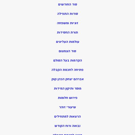
סוד החודשים
סודות התפילה
זוגיות ומשפחה
תורת החסידות
עולמות העליונים
סוד הצמצום
הקדמות בעל הסולם
פתיחה לחכמת הקבלה
אברהם יצחק הכהן קוק
מוסר ותיקון המידות
פירוש חלומות
שיעורי זוהר
הרצאות למתחילים
נבואה ורוח הקודש