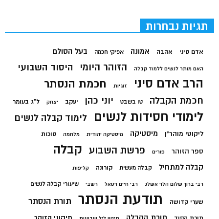
תגיות נבחרות
בעל הסולם
אמונה
אדם סיני
אהבה
אפיקי חכמה
הזוהר היומי
היסוד השבועי
האם מותר לנשים ללמוד קבלה
הרב אדם סיני
חכמת הנסתר
זוגיות
חכמת הקבלה
יוני כהן
יעקב
ל"ג בעומר
טו בשבט
יצחק
לימודי חסידות לנשים
לימוד קבלה לנשים
מיסטיקה
ליקוטי מוהר"ן
סוכות
מיסטיקה יהודית
מלחמה
קבלה
פרשת השבוע
ספר הזוהר
פורים
קבלה למתחיל
קורונה
קבלה מעשית
קליפות
שיעורי קבלה לנשים
רבי ברוך שלום הלוי אשלג
רבי חיים ויטאל
רשבי
תודעת הנסתר
תורת הנסתר
שערי קדושה
תורת הקבלה
תיקוני הזוהר
תורת הסוד
תיקון ליל שבועות