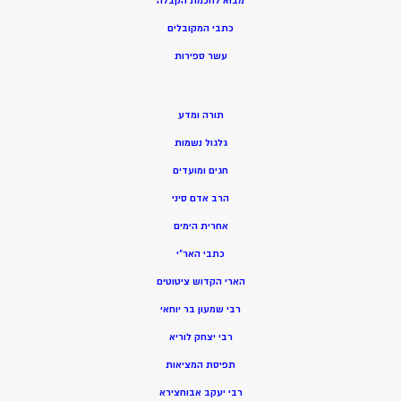
מ
בוא לחכמת הקבלה
כתבי המקובלים
ע
שר ספירות
תורה ומדע
גלגול נשמות
חגים ומועדים
הרב אדם סיני
אחרית הימים
כתבי האר”י
הארי הקדוש ציטוטים
רבי שמעון בר יוחאי
רבי יצחק לוריא
תפיסת המציאות
רבי יעקב אבוחצירא