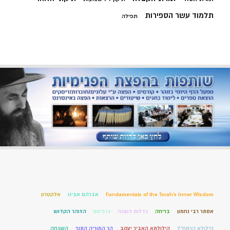
תלמוד עשר הספירות
תפילה
Fundamentals of the Torah’s Inner Wisdom
אברהם אבינו
אלקטרון
אסתר רבי נחמון
בריחה
גדלות השגה
גרביטון
הזוהר הקדוש
הילולא הרמח"ל
הילולתא האביר יעקב
הר המוריה התנך
השגחה