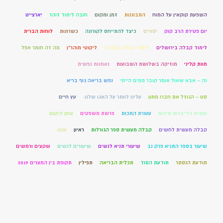
השפעת קוקאין על המוח
התבוננות
זמן ומקום
חובה לימוד זוהר
יארצייט
יום פטירת הרב קוק
יסורים
כיצד להתייחס לקורונה
כשרונות
לוחות הברית
לימוד קבלה בירושלים
לימוד קבלה בקנדה
ליקוטי מוהר"ן
מה זה חומר אפל
מוות קליני
מוזיקה בשלושת השבועות
נאמנות נפשית
נה – אבא שאול אומר קובר מתים הייתי
נפש בריאה גוף בריא
סט – הגוזל את חברו ממון
עלינו לוותר על האגו שלנו.
עץ חיים
עשרת הדיברות סיכום
עשרת המכות
פרשת משפטים
צופן היקום
קבלה מעשית לחשים
קבלה מעשית ספר הגורלות
ראיון
שטן
שיעור בספר התניא פרק נב
שיעורי תניא לנשים
שיעורים לנשים
שקצים ורמשים
תודעת הנסתר
תודעת הסוד
תכלית הבריאה
תפילין
תקופת בין המצרים 2019