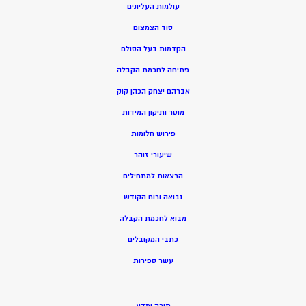
עולמות העליונים
סוד הצמצום
הקדמות בעל הסולם
פתיחה לחכמת הקבלה
אברהם יצחק הכהן קוק
מוסר ותיקון המידות
פירוש חלומות
שיעורי זוהר
הרצאות למתחילים
נבואה ורוח הקודש
מ
בוא לחכמת הקבלה
כתבי המקובלים
ע
שר ספירות
תורה ומדע