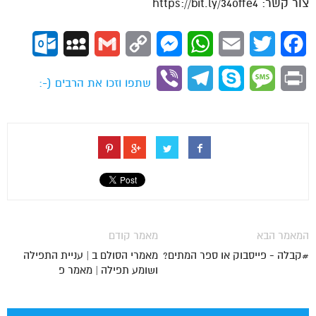
צור קשר: https://bit.ly/34offe4
ok.com
MySpace
Gmail
Copy
Messenger
WhatsApp
Email
Twitter
Facebook
Link
Viber
Telegram
Skype
Message
Print
שתפו וזכו את הרבים (-:
המאמר הבא
מאמר קודם
#קבלה - פייסבוק או ספר המתים?
מאמרי הסולם ב | עניית התפילה
ושומע תפילה | מאמר פ