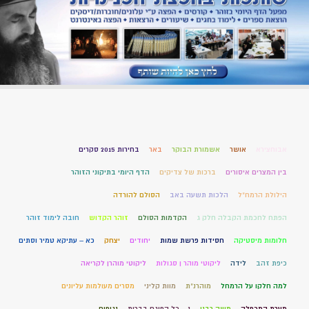
אבוחצירא
אושר
אשמורת הבוקר
באר
בחירות 2015 סקרים
בין המצרים איסורים
ברכות של צדיקים
הדף היומי בתיקוני הזוהר
הילולת הרמח"ל
הלכות תשעה באב
הסולם להורדה
הפתח לחכמת הקבלה חלק ג
הקדמות הסולם
זוהר הקדוש
חובה לימוד זוהר
חלומות מיסטיקה
חסידות פרשת שמות
יחודים
יצחק
כא – עתיקא טמיר וסתים
כיפת זהב
לידה
ליקוטי מוהר ן סגולות
ליקוטי מוהרן לקריאה
למה חלקו על הרמחל
מוהרנ”ת
מוות קליני
מסרים מעולמות עליונים
מערת המכפלה
משה רבנו
נ – כל הפוגם בברית
נגיפים