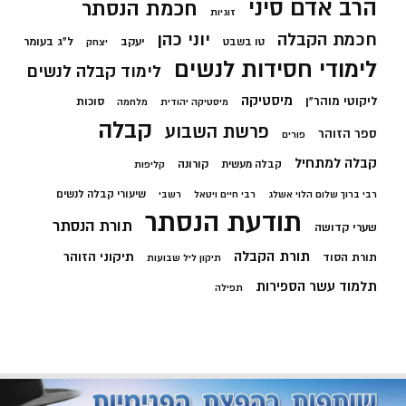
הרב אדם סיני
חכמת הנסתר
זוגיות
חכמת הקבלה
יוני כהן
יעקב
ל"ג בעומר
טו בשבט
יצחק
לימודי חסידות לנשים
לימוד קבלה לנשים
מיסטיקה
ליקוטי מוהר"ן
סוכות
מיסטיקה יהודית
מלחמה
קבלה
פרשת השבוע
ספר הזוהר
פורים
קבלה למתחיל
קורונה
קבלה מעשית
קליפות
שיעורי קבלה לנשים
רבי ברוך שלום הלוי אשלג
רבי חיים ויטאל
רשבי
תודעת הנסתר
תורת הנסתר
שערי קדושה
תורת הקבלה
תיקוני הזוהר
תורת הסוד
תיקון ליל שבועות
תלמוד עשר הספירות
תפילה