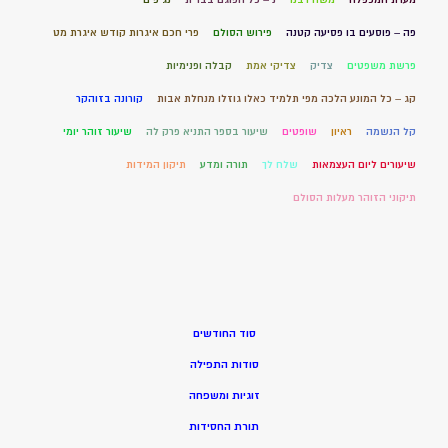
פה – פוסעים בו פסיעה קטנה
פירוש הסולם
פרי חכם איגרות קודש איגרת מט
פרשת משפטים
צדיק
צדיקי אמת
קבלה ופנימיות
קג – כל המונע הלכה מפי תלמיד כאלו גוזלו מנחלת אבות
קורונה בזוהקר
קל הנשמה
ראיון
שופטים
שיעור בספר התניא פרק לה
שיעור זוהר יומי
שיעורים ליום העצמאות
שלח לך
תורה ומדע
תיקון המידות
תיקוני הזוהר מעלות הסולם
סוד החודשים
סודות התפילה
זוגיות ומשפחה
תורת החסידות