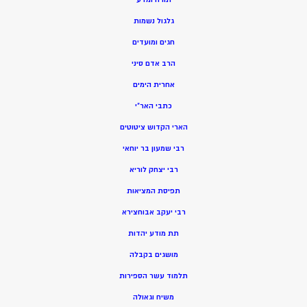
גלגול נשמות
חגים ומועדים
הרב אדם סיני
אחרית הימים
כתבי האר”י
הארי הקדוש ציטוטים
רבי שמעון בר יוחאי
רבי יצחק לוריא
תפיסת המציאות
רבי יעקב אבוחצירא
תת מודע יהדות
מושגים בקבלה
תלמוד עשר הספירות
משיח וגאולה