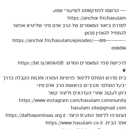
— הרשמו לפודקאסט לשיעורי שמע:
https://anchor.fm/hasulam
לסדרת ביאור המאמרים של הרב אדם סיני שליט״א אפשר
להתחיל להאזין מכאן:
https://anchor.fm/hasulam/episodes/—070———-
e1i8d06
לרכישת ספר המאמרים החדש: https://bit.ly/3khkrGB
❦
בית מדרש הסולם ללימוד פנימיות התורה וחכמת הקבלה בדרך
״בעל הסולם״ והרב״ש בראשות הרב אדם סיני.
ניתן לעקוב אחרי העדכונים וליצור קשר
https://www.instagram.com/hasulam.community
hasulam.site@gmail.com
הצטרפו ללימוד התע״ס היומי: https://dafhayomitaas.org.il
אתר הבית: https://www.hasulam.co.il