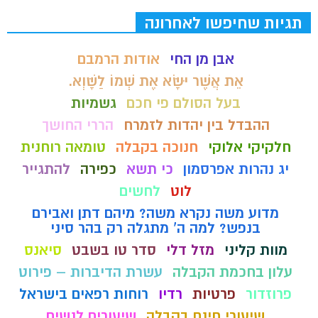
תגיות שחיפשו לאחרונה
אבן מן החי
אודות הרמבם
אֵת אֲשֶׁר יִשָּׂא אֶת שְׁמוֹ לַשָּׁוְא.
בעל הסולם פי חכם
גשמיות
ההבדל בין יהדות לזמרח
הררי החושך
חלקיקי אלוקי
חנוכה בקבלה
טומאה רוחנית
יג נהרות אפרסמון
כי תשא
כפירה
להתגייר
לוט
לחשים
מדוע משה נקרא משה? מיהם דתן ואבירם
בנפש? למה ה' מתגלה רק בהר סיני
מוות קליני
מזל דלי
סדר טו בשבט
סיאנס
עלון בחכמת הקבלה
עשרת הדיברות – פירוט
פרוזדור
פרטיות
רדיו
רוחות רפאים בישראל
שיעורי חינם בקבלה
שיעורים לנשים