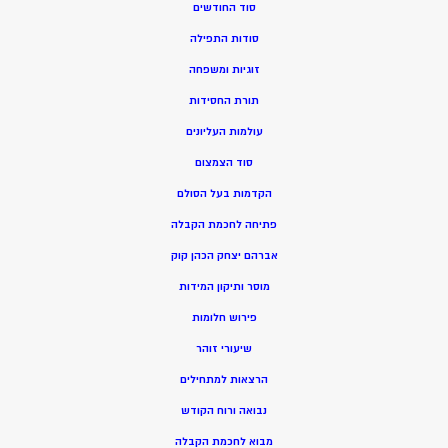
סוד החודשים
סודות התפילה
זוגיות ומשפחה
תורת החסידות
עולמות העליונים
סוד הצמצום
הקדמות בעל הסולם
פתיחה לחכמת הקבלה
אברהם יצחק הכהן קוק
מוסר ותיקון המידות
פירוש חלומות
שיעורי זוהר
הרצאות למתחילים
נבואה ורוח הקודש
מ
בוא לחכמת הקבלה