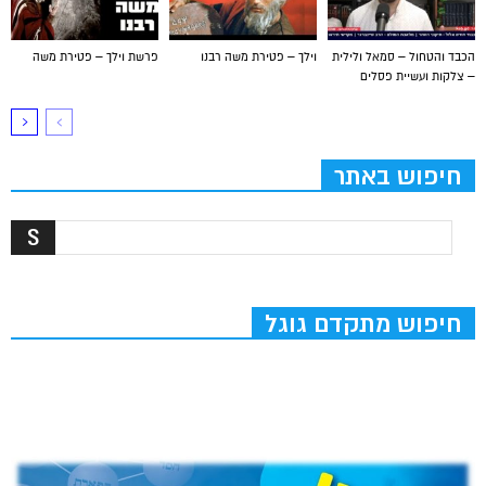
הכבד והטחול – סמאל ולילית
וילך – פטירת משה רבנו
פרשת וילך – פטירת משה
– צלקות ועשיית פסלים
חיפוש באתר
חיפוש מתקדם גוגל