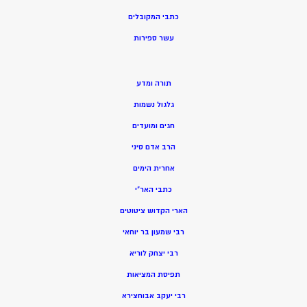
כתבי המקובלים
ע
שר ספירות
תורה ומדע
גלגול נשמות
חגים ומועדים
הרב אדם סיני
אחרית הימים
כתבי האר”י
הארי הקדוש ציטוטים
רבי שמעון בר יוחאי
רבי יצחק לוריא
תפיסת המציאות
רבי יעקב אבוחצירא