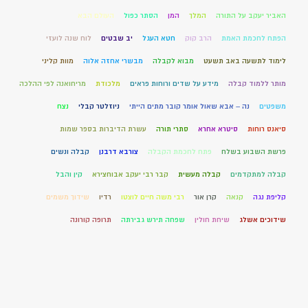
האביר יעקב על התורה
המלך
המן
הסתר כפול
העולם הבא
הפתח לחכמת האמת
הרב קוק
חטא העגל
יב שבטים
לוח שנה לועזי
לימוד לתשעה באב תשעט
מבוא לקבלה
מבשרי אחזה אלוה
מוות קליני
מותר ללמוד קבלה
מידע על שדים ורוחות פראים
מלכודת
מריחואנה לפי ההלכה
משפטים
נה – אבא שאול אומר קובר מתים הייתי
ניוזלטר קבלי
נצח
סיאנס רוחות
סיטרא אחרא
סתרי תורה
עשרת הדיברות בספר שמות
פרשת השבוע בשלח
פתח לחכמת הקבלה
צורבא דרבנן
קבלה ונשים
קבלה למתקדמים
קבלה מעשית
קבר רבי יעקב אבוחצירא
קין והבל
קליפת נגה
קנאה
קרן אור
רבי משה חיים לוצטו
רדיו
שידוך משמים
שידוכים אשלג
שיחת חולין
שפחה תירש גבירתה
תרופה קורונה