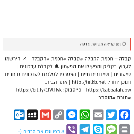
⏱️ זמן קריאה משוער:
1 דקה
קבלה – חכמת הקבלה #קבלה #חכמת #הקבלה | 📌 הירשמו
לערוץ בקליק והפעילו את הפעמון 🔔 לקבלת עדכונים |
שיעורים | ושידורים חיים | הצטרפו לטלגרם לעדכונים נבחרים
ותוכן יחודי: http://telkb.net | אתר הבית:
https://kabbalah.pw | פייסבוק: https://bit.ly/3JVlHvk
#תורת #הנסתר
ok.com
MySpace
Gmail
Copy
Messenger
WhatsApp
Email
Twitter
Facebook
Link
Viber
Telegram
Skype
Message
Print
שתפו וזכו את הרבים (-: