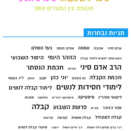
תקופת בין המצרים 2019
תגיות נבחרות
בעל הסולם
אמונה
אדם סיני
אהבה
אפיקי חכמה
הזוהר היומי
היסוד השבועי
האם מותר לנשים ללמוד קבלה
הרב אדם סיני
חכמת הנסתר
זוגיות
חכמת הקבלה
יוני כהן
יעקב
ל"ג בעומר
טו בשבט
יצחק
לימודי חסידות לנשים
לימוד קבלה לנשים
מיסטיקה
ליקוטי מוהר"ן
סוכות
מיסטיקה יהודית
מלחמה
קבלה
פרשת השבוע
ספר הזוהר
פורים
קבלה למתחיל
קורונה
קבלה מעשית
קליפות
שיעורי קבלה לנשים
רבי ברוך שלום הלוי אשלג
רבי חיים ויטאל
רשבי