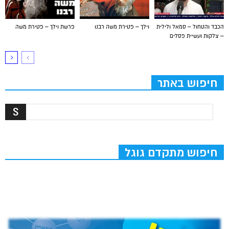
הכבד והטחול – סמאל ולילית
וילך – פטירת משה רבנו
פרשת וילך – פטירת משה
– צלקות ועשיית פסלים
חיפוש באתר
חיפוש מתקדם גוגל