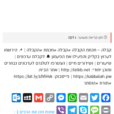
⏱️ זמן קריאה משוער:
1 דקה
קבלה – חכמת הקבלה #קבלה #חכמת #הקבלה | 📌 הירשמו
לערוץ בקליק והפעילו את הפעמון 🔔 לקבלת עדכונים |
שיעורים | ושידורים חיים | הצטרפו לטלגרם לעדכונים נבחרים
ותוכן יחודי: http://telkb.net | אתר הבית:
https://kabbalah.pw | פייסבוק: https://bit.ly/3JVlHvk
#תורת #הנסתר
ok.com
MySpace
Gmail
Copy
Messenger
WhatsApp
Email
Twitter
Facebook
Link
Viber
Telegram
Skype
Message
Print
שתפו וזכו את הרבים (-: