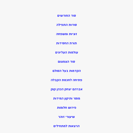
סוד החודשים
סודות התפילה
זוגיות ומשפחה
תורת החסידות
עולמות העליונים
סוד הצמצום
הקדמות בעל הסולם
פתיחה לחכמת הקבלה
אברהם יצחק הכהן קוק
מוסר ותיקון המידות
פירוש חלומות
שיעורי זוהר
הרצאות למתחילים