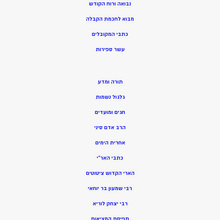
נבואה ורוח הקודש
מ
בוא לחכמת הקבלה
כתבי המקובלים
ע
שר ספירות
תורה ומדע
גלגול נשמות
חגים ומועדים
הרב אדם סיני
אחרית הימים
כתבי האר”י
הארי הקדוש ציטוטים
רבי שמעון בר יוחאי
רבי יצחק לוריא
תפיסת המציאות