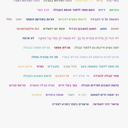
בעלי בנין
ברית
ג – אקרוקתא
גלגל המזלות בקבלה
גלגל המזלות העברי
גרביטון
דינים
האם מותר ללמוד חכמת הקבלה
הרב בצרי
התאמה על פי הקבלה
זדונות נעשים לזכויות
זוגיות בתודעת הנסתר
זוהר
חלל
חמאס
חמצן
חשוון (חשבון) הגדול
טקס יום ירושלים
כוח אלקטרומגנטי
לֹא יִהְיֶה לְךָ אֱלֹהִים אֲחֵרִים עַל פָּנָי. לֹא תַעֲשֶׂה לְךָ פֶסֶל וְכָל תְּמוּנָה
לא תרצח
למה נשים חייבות גם ללמוד קבלה
מגילת אסתר
מגילת אסתר בקבלה
מדוע לאדם הראשון לא הותרה אכילת בשר?
מה זה אנרגיה אפלה
מה מותר ללמוד בתשעה באב
מזל עקרב
מקובלים
נמרוד
סיפוק אישי
ספרי קבלה להורדה
עד שלא ידע
על הרמבם
פרשת השבוע בקבלה
פרשת השבוע חסידות וקבלה
צער בעלי חיים
קורס קבלה מעשית
קריאת קודש
רבי משה חיים לוצאטו
רמב ם
רשבי
שואה גרעינים
שופטים
שיעורי זהר לשמיעה
שיעורים בספר התניא לצפייה