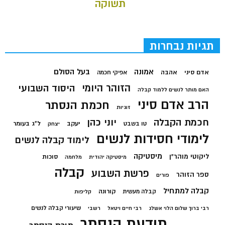
תשוקה
תגיות נבחרות
בעל הסולם
אמונה
אדם סיני
אהבה
אפיקי חכמה
הזוהר היומי
היסוד השבועי
האם מותר לנשים ללמוד קבלה
הרב אדם סיני
חכמת הנסתר
זוגיות
חכמת הקבלה
יוני כהן
יעקב
ל"ג בעומר
טו בשבט
יצחק
לימודי חסידות לנשים
לימוד קבלה לנשים
מיסטיקה
ליקוטי מוהר"ן
סוכות
מיסטיקה יהודית
מלחמה
קבלה
פרשת השבוע
ספר הזוהר
פורים
קבלה למתחיל
קורונה
קבלה מעשית
קליפות
שיעורי קבלה לנשים
רבי ברוך שלום הלוי אשלג
רבי חיים ויטאל
רשבי
תודעת הנסתר