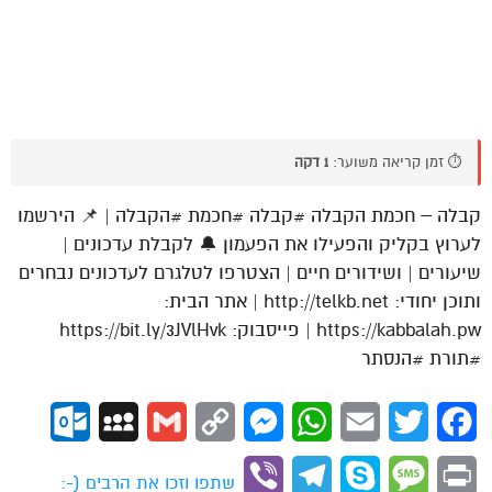
⏱️ זמן קריאה משוער:
1 דקה
קבלה – חכמת הקבלה #קבלה #חכמת #הקבלה | 📌 הירשמו
לערוץ בקליק והפעילו את הפעמון 🔔 לקבלת עדכונים |
שיעורים | ושידורים חיים | הצטרפו לטלגרם לעדכונים נבחרים
ותוכן יחודי: http://telkb.net | אתר הבית:
https://kabbalah.pw | פייסבוק: https://bit.ly/3JVlHvk
#תורת #הנסתר
ok.com
MySpace
Gmail
Copy
Messenger
WhatsApp
Email
Twitter
Facebook
Link
Viber
Telegram
Skype
Message
Print
שתפו וזכו את הרבים (-: