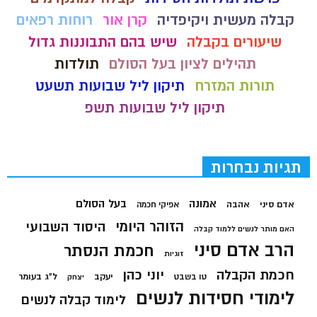
קבלה מעשית ויקיפדיה
קרן אור
רוחות רפאים
שיעורים בקבלה
שיש בהם התבוננות גדול
תהילים לציון בעל הסולם
תולדות
תורות המזרח
תיקון ליל שבועות תשעט
תיקון ליל שבועות תשפ
תגיות נבחרות
בעל הסולם
אמונה
אדם סיני
אהבה
אפיקי חכמה
הזוהר היומי
היסוד השבועי
האם מותר לנשים ללמוד קבלה
הרב אדם סיני
חכמת הנסתר
זוגיות
חכמת הקבלה
יוני כהן
יעקב
ל"ג בעומר
טו בשבט
יצחק
לימודי חסידות לנשים
לימוד קבלה לנשים