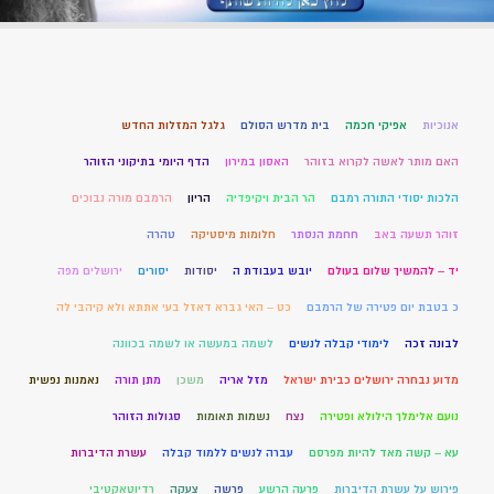
אנוכיות
אפיקי חכמה
בית מדרש הסולם
גלגל המזלות החדש
האם מותר לאשה לקרוא בזוהר
האסון במירון
הדף היומי בתיקוני הזוהר
הלכות יסודי התורה רמבם
הר הבית ויקיפדיה
הריון
הרמבם מורה נבוכים
זוהר תשעה באב
חחמת הנסתר
חלומות מיסטיקה
טהרה
יד – להמשיך שלום בעולם
יובש בעבודת ה
יסודות
יסורים
ירושלים מפה
כ בטבת יום פטירה של הרמבם
כט – האי גברא דאזל בעי אתתא ולא קיהבי לה
לבונה זכה
לימודי קבלה לנשים
לשמה במעשה או לשמה בכוונה
מדוע נבחרה ירושלים כבירת ישראל
מזל אריה
משכן
מתן תורה
נאמנות נפשית
נועם אלימלך הילולא ופטירה
נצח
נשמות תאומות
סגולות הזוהר
עא – קשה מאד להיות מפרסם
עברה לנשים ללמוד קבלה
עשרת הדיברות
פירוש על עשרת הדיברות
פרעה הרשע
פרשה
צעקה
רדיוטאקטיבי