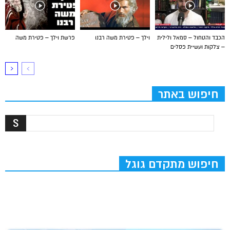
הכבד והטחול – סמאל ולילית
וילך – פטירת משה רבנו
פרשת וילך – פטירת משה
– צלקות ועשיית פסלים
חיפוש באתר
חיפוש מתקדם גוגל