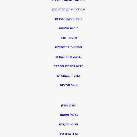
אברהם יצחק הכהן קוק
מוסר ותיקון המידות
פירוש חלומות
שיעורי זוהר
הרצאות למתחילים
נבואה ורוח הקודש
מ
בוא לחכמת הקבלה
כתבי המקובלים
ע
שר ספירות
תורה ומדע
גלגול נשמות
חגים ומועדים
הרב אדם סיני