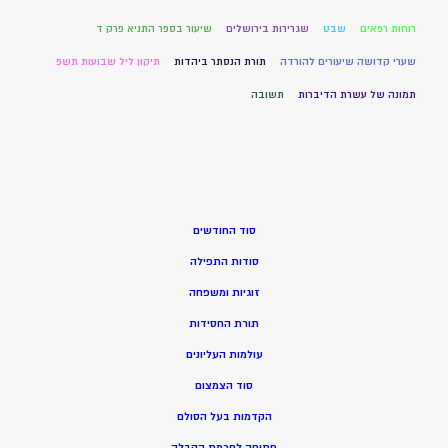
רוחות רפאים
שבט
שגרירות בירושלים
שיעור בספר התניא פרק ד
שערי קדושה שיעורים להורדה
תורת הנסתר ביהדות
תיקון ליל שבועות תשפ
תמונה של עשרת הדיברות
תשובה
סוד החודשים
סודות התפילה
זוגיות ומשפחה
תורת החסידות
עולמות העליונים
סוד הצמצום
הקדמות בעל הסולם
פתיחה לחכמת הקבלה