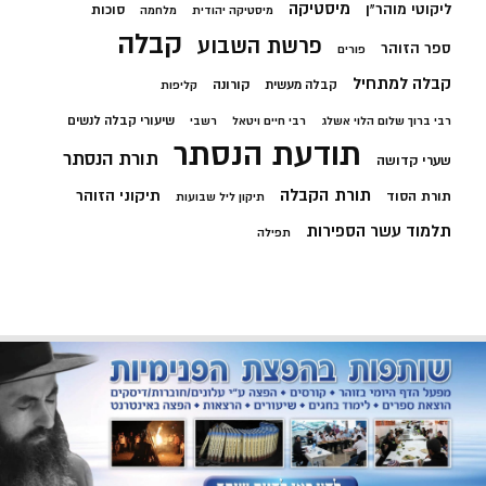
מיסטיקה
ליקוטי מוהר"ן
סוכות
מיסטיקה יהודית
מלחמה
קבלה
פרשת השבוע
ספר הזוהר
פורים
קבלה למתחיל
קורונה
קבלה מעשית
קליפות
שיעורי קבלה לנשים
רבי ברוך שלום הלוי אשלג
רבי חיים ויטאל
רשבי
תודעת הנסתר
תורת הנסתר
שערי קדושה
תורת הקבלה
תיקוני הזוהר
תורת הסוד
תיקון ליל שבועות
תלמוד עשר הספירות
תפילה