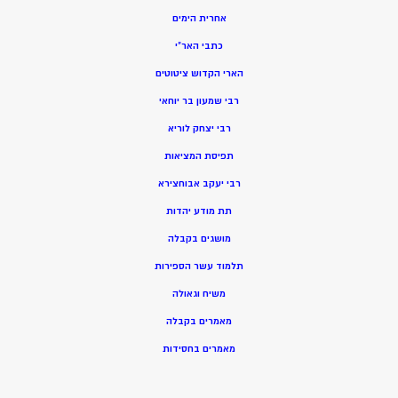
אחרית הימים
כתבי האר”י
הארי הקדוש ציטוטים
רבי שמעון בר יוחאי
רבי יצחק לוריא
תפיסת המציאות
רבי יעקב אבוחצירא
תת מודע יהדות
מושגים בקבלה
תלמוד עשר הספירות
משיח וגאולה
מאמרים בקבלה
מאמרים בחסידות