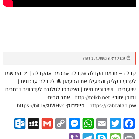
⏱️ זמן קריאה משוער:
1 דקה
קבלה – חכמת הקבלה #קבלה #חכמת #הקבלה | 📌 הירשמו
לערוץ בקליק והפעילו את הפעמון 🔔 לקבלת עדכונים |
שיעורים | ושידורים חיים | הצטרפו לטלגרם לעדכונים נבחרים
ותוכן יחודי: http://telkb.net | אתר הבית:
https://kabbalah.pw | פייסבוק: https://bit.ly/3JVlHvk
ok.com
MySpace
Gmail
Copy
Messenger
WhatsApp
Email
Twitter
Facebook
Link
Viber
Telegram
Skype
Message
Print