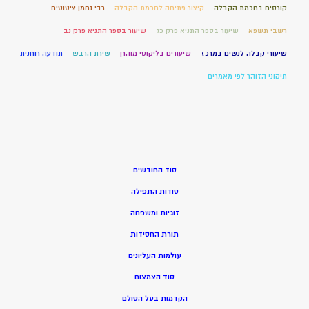
קורסים בחכמת הקבלה
קיצור פתיחה לחכמת הקבלה
רבי נחמן ציטוטים
רשבי תשפא
שיעור בספר התניא פרק כג
שיעור בספר התניא פרק נב
שיעורי קבלה לנשים במרכז
שיעורים בליקוטי מוהרן
שירת הרבש
תודעה רוחנית
תיקוני הזוהר לפי מאמרים
סוד החודשים
סודות התפילה
זוגיות ומשפחה
תורת החסידות
עולמות העליונים
סוד הצמצום
הקדמות בעל הסולם