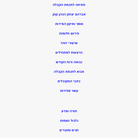
פתיחה לחכמת הקבלה
אברהם יצחק הכהן קוק
מוסר ותיקון המידות
פירוש חלומות
שיעורי זוהר
הרצאות למתחילים
נבואה ורוח הקודש
מ
בוא לחכמת הקבלה
כתבי המקובלים
ע
שר ספירות
תורה ומדע
גלגול נשמות
חגים ומועדים