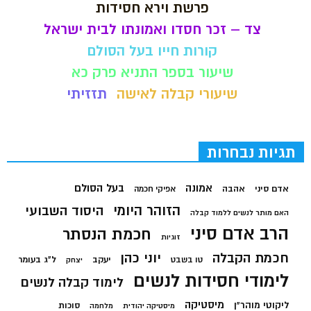
פרשת וירא חסידות
צד – זכר חסדו ואמונתו לבית ישראל
קורות חייו בעל הסולם
שיעור בספר התניא פרק כא
שיעורי קבלה לאישה
תזזיתי
תגיות נבחרות
בעל הסולם
אמונה
אדם סיני
אהבה
אפיקי חכמה
הזוהר היומי
היסוד השבועי
האם מותר לנשים ללמוד קבלה
הרב אדם סיני
חכמת הנסתר
זוגיות
חכמת הקבלה
יוני כהן
יעקב
ל"ג בעומר
טו בשבט
יצחק
לימודי חסידות לנשים
לימוד קבלה לנשים
מיסטיקה
ליקוטי מוהר"ן
סוכות
מיסטיקה יהודית
מלחמה