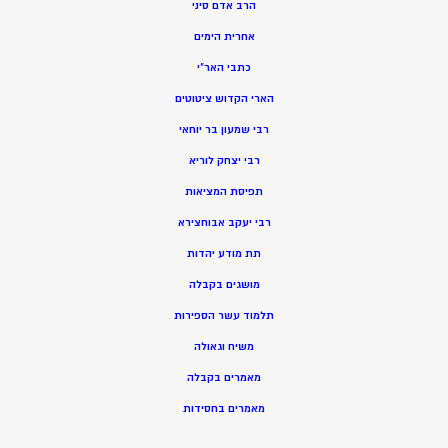
הרב אדם סיני
אחרית הימים
כתבי האר”י
הארי הקדוש ציטוטים
רבי שמעון בר יוחאי
רבי יצחק לוריא
תפיסת המציאות
רבי יעקב אבוחצירא
תת מודע יהדות
מושגים בקבלה
תלמוד עשר הספירות
משיח וגאולה
מאמרים בקבלה
מאמרים בחסידות