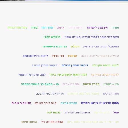
אוריה
אין מזל לישראל
איפור רוחני
אישה
ארור המן
בורח
בעל ספר הזוהר
האם לגוי מותר ללמוד קבלה ובאיזה אופן?
הילולא רשבי
המקובל יהודה צבי ברנדויין
הסולם
הר הבית היסטוריה
טבילה במקווה בלימוד קבלה
טרקלין
כלי ברזל
לימוד בליל שבועות
לימוד חכמת הקבלה
ליקוטי מוהר ן סגולות
ליקוטי מוהרן תורה ג
ללמוד קבלה בגיל 40
למה דווקא ירושלים עיר בירה
למה חלקו על הרמחל
מא – רקודין
מדריך סיאנס
מה זה צדיק
מו – מחאת כף בשעת התפלה
מורה נבוכים
מקבל בעל מנת להשפיע
מריחואנה לפי ההלכה
מתוק מדבש או פירוש הסולם
סגולת זכירה
סיום זוהר תשפא
על טבעי שדים
פסל
פרעה הרשע
פרשת וישב חסידות
פרשת יתרו
צב – על ידי מה שאדם נע ונד בתוך ביתו
קבלה מאיזה גיל
קורונה חיסון