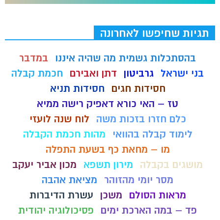
תגיות שחיפשו לאחרונה
בהסתכלות גשמית מה שהיה איננו
במדבר
בני ישראל
גרביטון
דתן ואבירם
חכמת קבלה
חסידות חגים
חסידות תניא
טז – האי כורא דאפיק רישה ממיא
כלם חזרו בזכות משה
לוח שנה לועזי
לימוד קבלה בהוואי
מהות חכמת הקבלה
מו – מחאת כף בשעת התפלה
מושגים בקבלה
מירון תשפא
מכון אביר יעקב
מסר יומי מהזוהר
מציאת אהבה
מראות הסולם
משכן
עשרת הדיברות
פד – במה הארכת ימים
פסיכולוגיה יהודית