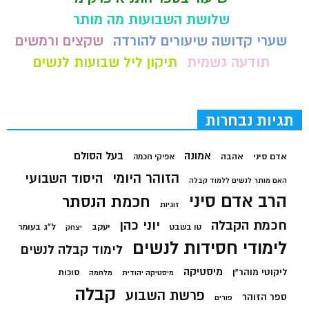
שלושת השבועות מה מותר
שערי קדושה שיעורים להורדה
שקצים ורמשים
תודעה גשמית
תיקון ליל שבועות לנשים
תגיות נבחרות
בעל הסולם
אמונה
אדם סיני
אהבה
אפיקי חכמה
הזוהר היומי
היסוד השבועי
האם מותר לנשים ללמוד קבלה
הרב אדם סיני
חכמת הנסתר
זוגיות
חכמת הקבלה
יוני כהן
יעקב
ל"ג בעומר
טו בשבט
יצחק
לימודי חסידות לנשים
לימוד קבלה לנשים
מיסטיקה
ליקוטי מוהר"ן
סוכות
מיסטיקה יהודית
מלחמה
קבלה
פרשת השבוע
ספר הזוהר
פורים