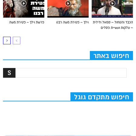
הכבד והטחול – סמאל ולילית
וילך – פטירת משה רבנו
פרשת וילך – פטירת משה
– צלקות ועשיית פסלים
חיפוש באתר
חיפוש מתקדם גוגל