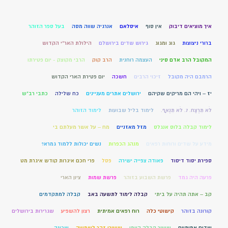
איך מוציאים דיבוק
אין סוף
איסלאם
אנרגיה שווה מסה
בעל ספר הזוהר
ברורי ניצוצות
גוג ומגוג
גירוש שדים בירושלם
הילולת האר"י הקדוש
המקובל הרב אדם סיני
העצמה רוחנית
הרב קוק
הרבי מקוצק - יום פטירתו
הרמבם היה מקובל
זיכוי הרבים
חשכה
יום פטירת הארי הקדוש
יז – ויהי הם מריקים שקיהם
ירושלים אתרים מעניינים
כח שלילה
כתבי רב"ש
לֹא תִרְצַח. 7. לֹא תִנְאָף.
לימוד בליל שבועות
לימוד הזוהר
לימוד קבלה בלוס אנגלס
מזל מאזניים
מח – על אשר מעלתם בי
מידע על שדים ורוחות רפאים
מנהג הכפרות
נשים יכולות ללמוד גמרא?
ספירת יסוד דיסוד
פאודה צפייה ישירה
פסל
פרי חכם איגרות קודש איגרת מט
פרעה היה גמד
פרשת השבוע בזוהר
פרשת שמות
ציון הארי
קב – אתה תהיה על ביתי
קבלה לימוד לתשעה באב
קבלה למתקדמים
קורונה בזוהר
קישוטי כלה
רוח רפאים אמיתית
רצון להשפיע
שגרירות בירושלים
שדים אמיתיים
שיעור קבלה היומי
שיעורי זהר לשמיעה
שכינה