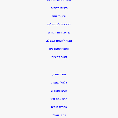
פירוש חלומות
שיעורי זוהר
הרצאות למתחילים
נבואה ורוח הקודש
מ
בוא לחכמת הקבלה
כתבי המקובלים
ע
שר ספירות
תורה ומדע
גלגול נשמות
חגים ומועדים
הרב אדם סיני
אחרית הימים
כתבי האר”י