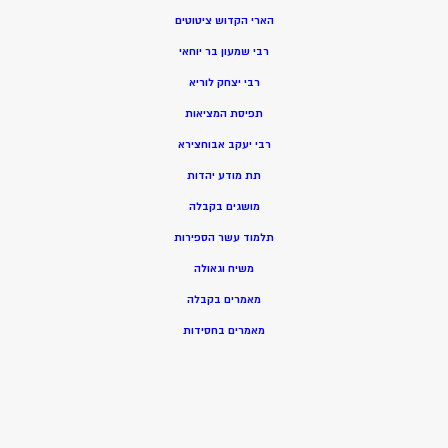
הארי הקדוש ציטוטים
רבי שמעון בר יוחאי
רבי יצחק לוריא
תפיסת המציאות
רבי יעקב אבוחצירא
תת מודע יהדות
מושגים בקבלה
תלמוד עשר הספירות
משיח וגאולה
מאמרים בקבלה
מאמרים בחסידות