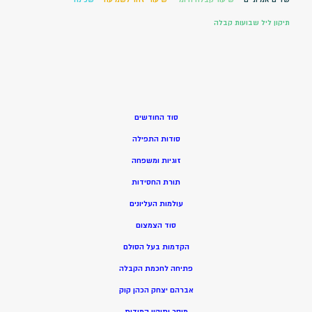
תיקון ליל שבועות קבלה
סוד החודשים
סודות התפילה
זוגיות ומשפחה
תורת החסידות
עולמות העליונים
סוד הצמצום
הקדמות בעל הסולם
פתיחה לחכמת הקבלה
אברהם יצחק הכהן קוק
מוסר ותיקון המידות