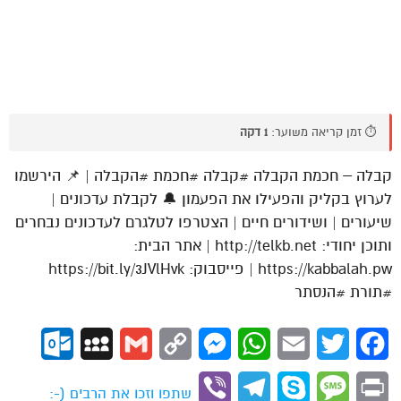
⏱️ זמן קריאה משוער:
1 דקה
קבלה – חכמת הקבלה #קבלה #חכמת #הקבלה | 📌 הירשמו
לערוץ בקליק והפעילו את הפעמון 🔔 לקבלת עדכונים |
שיעורים | ושידורים חיים | הצטרפו לטלגרם לעדכונים נבחרים
ותוכן יחודי: http://telkb.net | אתר הבית:
https://kabbalah.pw | פייסבוק: https://bit.ly/3JVlHvk
#תורת #הנסתר
ok.com
MySpace
Gmail
Copy
Messenger
WhatsApp
Email
Twitter
Facebook
Link
Viber
Telegram
Skype
Message
Print
שתפו וזכו את הרבים (-: