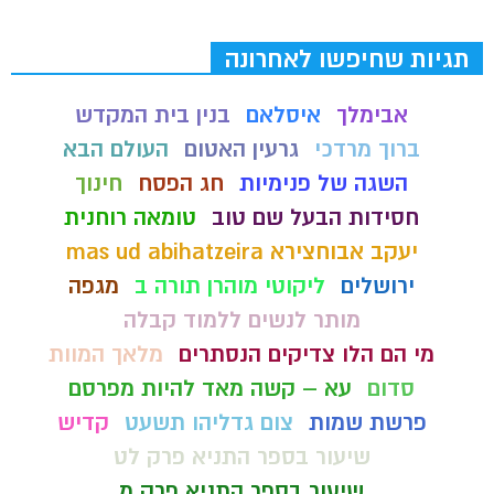
תגיות שחיפשו לאחרונה
אבימלך
איסלאם
בנין בית המקדש
ברוך מרדכי
גרעין האטום
העולם הבא
השגה של פנימיות
חג הפסח
חינוך
חסידות הבעל שם טוב
טומאה רוחנית
יעקב אבוחצירא mas ud abihatzeira
ירושלים
ליקוטי מוהרן תורה ב
מגפה
מותר לנשים ללמוד קבלה
מי הם הלו צדיקים הנסתרים
מלאך המוות
סדום
עא – קשה מאד להיות מפרסם
פרשת שמות
צום גדליהו תשעט
קדיש
שיעור בספר התניא פרק לט
שיעור בספר התניא פרק מ