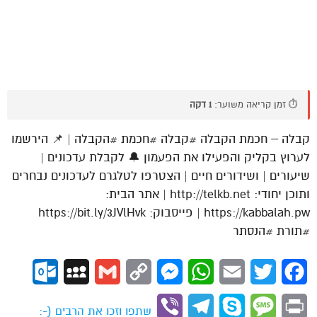
⏱️ זמן קריאה משוער:
1 דקה
קבלה – חכמת הקבלה #קבלה #חכמת #הקבלה | 📌 הירשמו
לערוץ בקליק והפעילו את הפעמון 🔔 לקבלת עדכונים |
שיעורים | ושידורים חיים | הצטרפו לטלגרם לעדכונים נבחרים
ותוכן יחודי: http://telkb.net | אתר הבית:
https://kabbalah.pw | פייסבוק: https://bit.ly/3JVlHvk
#תורת #הנסתר
ok.com
MySpace
Gmail
Copy
Messenger
WhatsApp
Email
Twitter
Facebook
Link
Viber
Telegram
Skype
Message
Print
שתפו וזכו את הרבים (-: