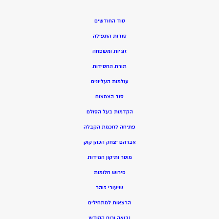
סוד החודשים
סודות התפילה
זוגיות ומשפחה
תורת החסידות
עולמות העליונים
סוד הצמצום
הקדמות בעל הסולם
פתיחה לחכמת הקבלה
אברהם יצחק הכהן קוק
מוסר ותיקון המידות
פירוש חלומות
שיעורי זוהר
הרצאות למתחילים
נבואה ורוח הקודש