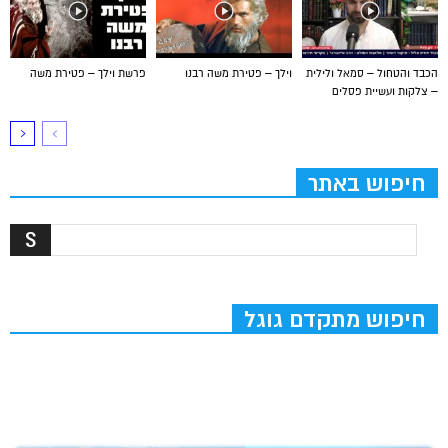
הכבד והטחול – סמאל ולילית
וילך – פטירת משה רבנו
פרשת וילך – פטירת משה
– צלקות ועשיית פסלים
חיפוש באתר
חיפוש מתקדם גוגל