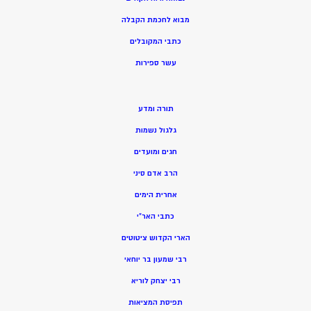
מ
בוא לחכמת הקבלה
כתבי המקובלים
ע
שר ספירות
תורה ומדע
גלגול נשמות
חגים ומועדים
הרב אדם סיני
אחרית הימים
כתבי האר”י
הארי הקדוש ציטוטים
רבי שמעון בר יוחאי
רבי יצחק לוריא
תפיסת המציאות