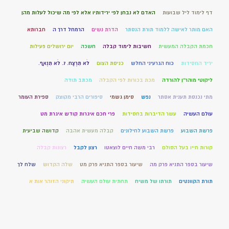
דף לימוד ליל שבועות
האדם לא נבחן לפי ירידותיו אלא לפי מה שיכול לעלות מהן
האם מותר לאישה ללמוד תורת הנסתר
הדרת נשים
הרמחל דרך ה
חברותא
חכמת הקבלה המעשית
חשיבות לימוד קבלה
חשכה
יום ירושלים פעילות
יריד החסידות
כוח הגרעיני החלש
כניסת הצום
לֹא תִרְצַח. 7. לֹא תִנְאָף.
ליקוטי מוהר"ן להורדה
מכת בכורות לפי הקבלה
מכתב תודה
מתי נכנסת תענית אסתר
נפש
סימן גשמי
סיפורים הרבי מקוצק
ספירת העומר
עולם העשיה
עשר הדיברות בחסידות
פרי חכם איגרות קודש איגרת מט
פרשת השבוע
פרשת השבוע לחילונים
קבלה מעשית אהבה
קדושה שביעית
קורות חייו בעל הסולם
רבי משה חיים לוצאטו
רצון לקבל
רצונות קבלה
שיעור בספר התניא פרק מה
שיעור בספר התניא פרק מט
שלה הקדוש
שלח לך
תורת הקוונטים
תורתו של משיח
תחתית עולם העשיה
תיקוני הזוהר אות א