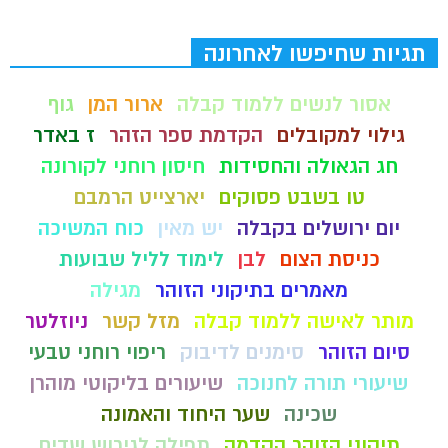
תגיות שחיפשו לאחרונה
אסור לנשים ללמוד קבלה
ארור המן
גוף
גילוי למקובלים
הקדמת ספר הזהר
ז באדר
חג הגאולה והחסידות
חיסון רוחני לקורונה
טו בשבט פסוקים
יארצייט הרמבם
יום ירושלים בקבלה
יש מאין
כוח המשיכה
כניסת הצום
לבן
לימוד לליל שבועות
מאמרים בתיקוני הזוהר
מגילה
מותר לאישה ללמוד קבלה
מזל קשר
ניוזלטר
סיום הזוהר
סימנים לדיבוק
ריפוי רוחני טבעי
שיעורי תורה לחנוכה
שיעורים בליקוטי מוהרן
שכינה
שער היחוד והאמונה
תיקוני הזוהר הקדמה
תפילה לגירוש שדים