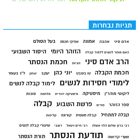
תגיות נבחרות
בעל הסולם
אמונה
אדם סיני
אהבה
אפיקי חכמה
הזוהר היומי
היסוד השבועי
האם מותר לנשים ללמוד קבלה
הרב אדם סיני
חכמת הנסתר
זוגיות
חכמת הקבלה
יוני כהן
יעקב
ל"ג בעומר
טו בשבט
יצחק
לימודי חסידות לנשים
לימוד קבלה לנשים
מיסטיקה
ליקוטי מוהר"ן
סוכות
מיסטיקה יהודית
מלחמה
קבלה
פרשת השבוע
ספר הזוהר
פורים
קבלה למתחיל
קורונה
קבלה מעשית
קליפות
שיעורי קבלה לנשים
רבי ברוך שלום הלוי אשלג
רבי חיים ויטאל
רשבי
תודעת הנסתר
תורת הנסתר
שערי קדושה