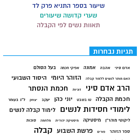
שיעור בספר התניא פרק לד
שערי קדושה שיעורים
תאוות נשים לפי הקבלה
תגיות נבחרות
בעל הסולם
אמונה
אדם סיני
אהבה
אפיקי חכמה
הזוהר היומי
היסוד השבועי
האם מותר לנשים ללמוד קבלה
הרב אדם סיני
חכמת הנסתר
זוגיות
חכמת הקבלה
יוני כהן
יעקב
ל"ג בעומר
טו בשבט
יצחק
לימודי חסידות לנשים
לימוד קבלה לנשים
מיסטיקה
ליקוטי מוהר"ן
סוכות
מיסטיקה יהודית
מלחמה
קבלה
פרשת השבוע
ספר הזוהר
פורים