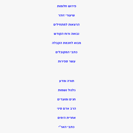
פירוש חלומות
שיעורי זוהר
הרצאות למתחילים
נבואה ורוח הקודש
מ
בוא לחכמת הקבלה
כתבי המקובלים
ע
שר ספירות
תורה ומדע
גלגול נשמות
חגים ומועדים
הרב אדם סיני
אחרית הימים
כתבי האר”י