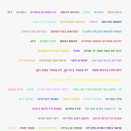
בוזון היגס
בוזונים
בורא
בחירות לכנסת
בין המצרים איסורים
גשמיות
דרך
הוצאת רוח רעה
היטלר
הלוחש לשמאלנים
המקובל רבי יעקב
הפתח לחכמת הקבלה חלק ב'
הקדמות בעל הסולם
הקדמת ספר הזוהר
וילבש שחורים ויתעטף שחורים
זוהמת הנחש
זוהר הסולם
זיווג
זכור את אשר עשה לך עמלק
חוויה
חכמת הקבלה המעשית
חסידות הבעל שם טוב
יארצייט הארי
יציאת חמה מנרתיקה
כוח הכבידה
כלם חזרו בזכות משה
לֹא תַחְמֹד בֵּית רֵעֶךָ. לֹא תַחְמֹד אֵשֶׁת רֵעֶךָ
לֹא תִשָּׂא אֶת שֵׁם יְהוָה אֱלֹהֶיךָ לַשָּׁוְא - כִּי לֹא יְנַקֶּה יְהֹוָה
לו – בקרב עלי מרעים לאכל את בשרי
לימוד קבלה בתל אביב
מירון
מירון תשפב
מלך השדים
מעלות הסולם
מעשה וכוונה
מתנות לאביונים
נטילת ידים
עג – כי תעבר במים אתך אני
עידן החדש
עשרת הדיברות בימינו
עשרת הדיברות סיכום
פרשת וישב חסידות
ריפוי רוחני טבעי
שיעור בספר התניא פרק לה
שפחה או גבירה
תודעה רוחנית
תומכי תורה
תיקון