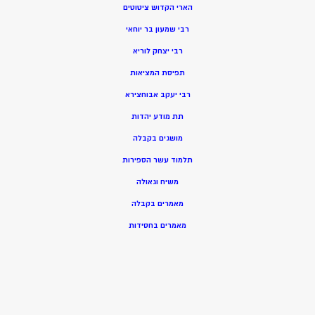
הארי הקדוש ציטוטים
רבי שמעון בר יוחאי
רבי יצחק לוריא
תפיסת המציאות
רבי יעקב אבוחצירא
תת מודע יהדות
מושגים בקבלה
תלמוד עשר הספירות
משיח וגאולה
מאמרים בקבלה
מאמרים בחסידות