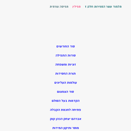
תלמוד עשר הספירות חלק ז
תפילין
תפיסה צורתית
סוד החודשים
סודות התפילה
זוגיות ומשפחה
תורת החסידות
עולמות העליונים
סוד הצמצום
הקדמות בעל הסולם
פתיחה לחכמת הקבלה
אברהם יצחק הכהן קוק
מוסר ותיקון המידות