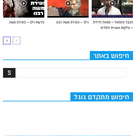
הכבד והטחול – סמאל ולילית
וילך – פטירת משה רבנו
פרשת וילך – פטירת משה
– צלקות ועשיית פסלים
חיפוש באתר
חיפוש מתקדם גוגל