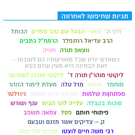
תגיות שחיפשו לאחרונה
דרך ה'
האני
הבעל שם טוב ספרים
הכותל
הרב עדיאל רוזנפלד
הרמח"ל כתבים
ווצאפ תורה
חוויה
כשאדם יודע שכל מאורעותיו הם לטובתו -
זאת הבחינה היא מעין עולם הבא
ליקוטי מוהר"ן תורה ד'
ליקוטי מוהרן לשמיעה
מוחמד
מוחש
מזל טלה
מעלת לימוד הזוהר
מפתחןות שלמות
מציאת זיווג האמת
ניוזלטר
סוכות בקבלה
עלייה להר הבית
ענף ושורש
פיתוחי חותם
פסל
צמאה תשפב
ק – צדיקים אשר מזגם וטבעם
רבי משה חיים לוצטו
שביעי של פסח