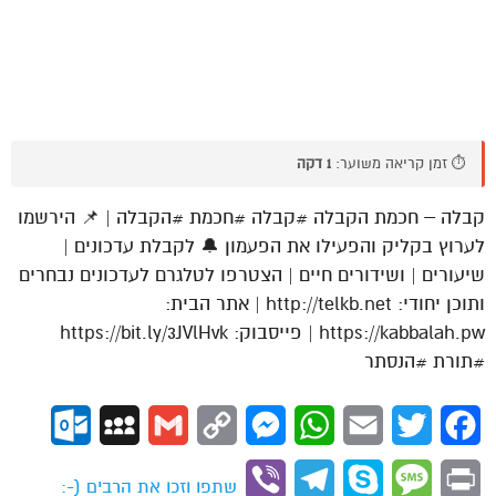
⏱️ זמן קריאה משוער:
1 דקה
קבלה – חכמת הקבלה #קבלה #חכמת #הקבלה | 📌 הירשמו
לערוץ בקליק והפעילו את הפעמון 🔔 לקבלת עדכונים |
שיעורים | ושידורים חיים | הצטרפו לטלגרם לעדכונים נבחרים
ותוכן יחודי: http://telkb.net | אתר הבית:
https://kabbalah.pw | פייסבוק: https://bit.ly/3JVlHvk
#תורת #הנסתר
ok.com
MySpace
Gmail
Copy
Messenger
WhatsApp
Email
Twitter
Facebook
Link
Viber
Telegram
Skype
Message
Print
שתפו וזכו את הרבים (-: