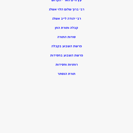
עץ חיים האר”י הקדוש
רבי ברוך שלום הלוי אשלג
רבי יהודה לייב אשלג
קבלה ותורת החן
סודות התורה
פרשת השבוע בקבלה
פרשת השבוע בחסידות
רוחניות וחסידות
תורת הנסתר