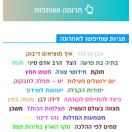
תגיות שחיפשו לאחרונה
אבן מן החי
איך מוציאים דיבוק
בתיה בת פרעה
הצל
הרב אדם סיני
חומר
חוקת
חידושי צורה
חשש חמץ
יום ירושלים פעילות
יט – תפלה לחבקוק
יסודות הקבלה
ישועות לשידוך
כיצד להתייחס לקורונה
לילה לבן
מגפה בסין
מצווה בעולם העשיה
מצלמות הכותל
משכן
משמעות המזלות
נהר דינור
סמ
סמים לפי ההלכה
סקר הארץ בחירות 2015