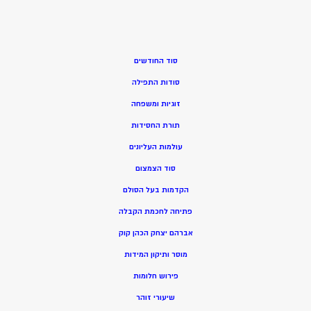
סוד החודשים
סודות התפילה
זוגיות ומשפחה
תורת החסידות
עולמות העליונים
סוד הצמצום
הקדמות בעל הסולם
פתיחה לחכמת הקבלה
אברהם יצחק הכהן קוק
מוסר ותיקון המידות
פירוש חלומות
שיעורי זוהר