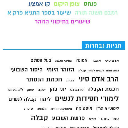
פנחס
צופן היקום
קו אמצע
רמבם משנה תורה
שיעור בספר התניא פרק א
שיעורים בתיקוני הזוהר
תגיות נבחרות
בעל הסולם
אמונה
אדם סיני
אהבה
אפיקי חכמה
הזוהר היומי
היסוד השבועי
האם מותר לנשים ללמוד קבלה
הרב אדם סיני
חכמת הנסתר
זוגיות
חכמת הקבלה
יוני כהן
יעקב
ל"ג בעומר
טו בשבט
יצחק
לימודי חסידות לנשים
לימוד קבלה לנשים
מיסטיקה
ליקוטי מוהר"ן
סוכות
מיסטיקה יהודית
מלחמה
קבלה
פרשת השבוע
ספר הזוהר
פורים