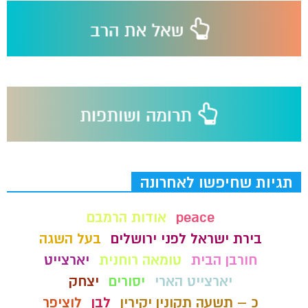
תגיות שחיפשו לאחרונה
peace
אודות הרמבם
בירת ישראל לפני ירושלים
בעל השגה
חורבן הבית
טומאה רוחנית
יארצייט
יארצייט הארי
יסורים
יצחק
כ – תשעה תקונין יקירין
לבן
לוציפר