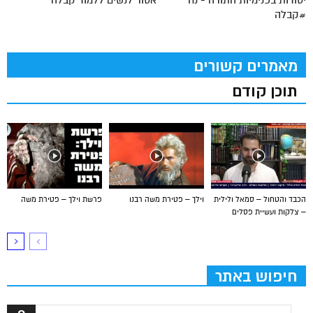
יסודות בפנימיות התורה - נח
אסור לנשים ללמוד קבלה
#קבלה
מאמרים קשורים
תוכן קודם
הכבד והטחול – סמאל ולילית
וילך – פטירת משה רבנו
פרשת וילך – פטירת משה
– צלקות ועשיית פסלים
חיפוש באתר