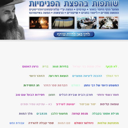
. לֹא תִנְאָף.
אלה שמות בני ישראל
בחירות 2015
ברית
גרעין האטום
דוד המלך
ההכנה ליציאה ממצרים
הוצאת רוח רעה
הזוהר היומי
המשפט היומי של רבי נחמן
הסולם
הקדמת ספר הזהר
חג החסידות
חומר גשמי ורוחני
חורבן הבית שבירת הכלים
חמצן
חסידות הבעל שם טוב
טומאה קליפות
יסוד שביסוד
ישועות לשידוך
כא – עתיקא טמיר וסתים
מגילת אסתר בקבלה
מגפת קורונה
מחשוף הלבן
מכתבים
מלך המוות
מפתחןות שלמות
ניוזלטר הסולם
סם המוות
ספרי קבלה להורדה
עבודת נפש