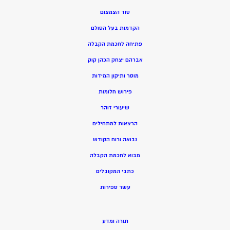
סוד הצמצום
הקדמות בעל הסולם
פתיחה לחכמת הקבלה
אברהם יצחק הכהן קוק
מוסר ותיקון המידות
פירוש חלומות
שיעורי זוהר
הרצאות למתחילים
נבואה ורוח הקודש
מ
בוא לחכמת הקבלה
כתבי המקובלים
ע
שר ספירות
תורה ומדע