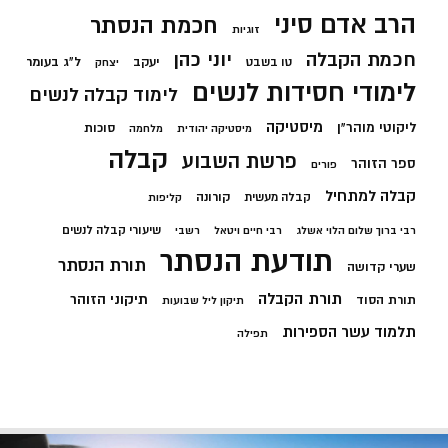
הרב אדם סיני
חכמת הנסתר
זוגיות
חכמת הקבלה
יוני כהן
יעקב
ל"ג בעומר
טו בשבט
יצחק
לימודי חסידות לנשים
לימוד קבלה לנשים
מיסטיקה
ליקוטי מוהר"ן
סוכות
מיסטיקה יהודית
מלחמה
קבלה
פרשת השבוע
ספר הזוהר
פורים
קבלה למתחיל
קורונה
קבלה מעשית
קליפות
שיעורי קבלה לנשים
רבי ברוך שלום הלוי אשלג
רבי חיים ויטאל
רשבי
תודעת הנסתר
תורת הנסתר
שערי קדושה
תורת הקבלה
תיקוני הזוהר
תורת הסוד
תיקון ליל שבועות
תלמוד עשר הספירות
תפילה