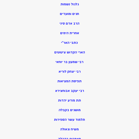
גלגול נשמות
חגים ומועדים
הרב אדם סיני
אחרית הימים
כתבי האר”י
הארי הקדוש ציטוטים
רבי שמעון בר יוחאי
רבי יצחק לוריא
תפיסת המציאות
רבי יעקב אבוחצירא
תת מודע יהדות
מושגים בקבלה
תלמוד עשר הספירות
משיח וגאולה
מאמרים בקבלה