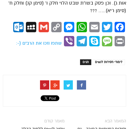
אות ג). וכן פסק בשו”ת שבט הלוי חלק ו’ (סימן קנ) וחלק ח’
(סימן ריא)….. ???
ok.com
MySpace
Gmail
Copy
Messenger
WhatsApp
Email
Twitter
Facebook
Link
Viber
Telegram
Skype
Message
Print
שתפו וזכו את הרבים (-:
לימודי חסידות לנשים
תגים
המאמר הבא
מאמר קודם