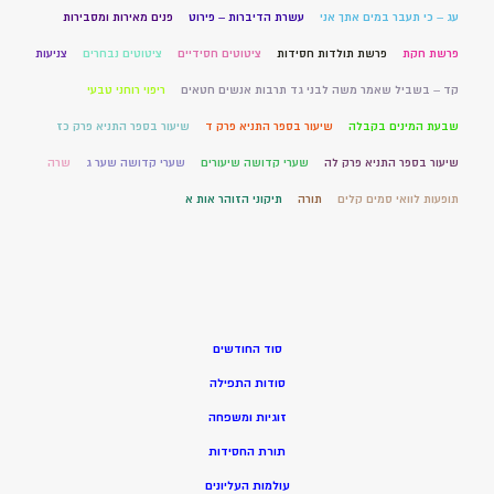
עג – כי תעבר במים אתך אני
עשרת הדיברות – פירוט
פנים מאירות ומסבירות
פרשת חקת
פרשת תולדות חסידות
ציטוטים חסידיים
ציטוטים נבחרים
צניעות
קד – בשביל שאמר משה לבני גד תרבות אנשים חטאים
ריפוי רוחני טבעי
שבעת המינים בקבלה
שיעור בספר התניא פרק ד
שיעור בספר התניא פרק כז
שיעור בספר התניא פרק לה
שערי קדושה שיעורים
שערי קדושה שער ג
שרה
תופעות לוואי סמים קלים
תורה
תיקוני הזוהר אות א
סוד החודשים
סודות התפילה
זוגיות ומשפחה
תורת החסידות
עולמות העליונים