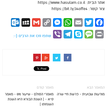
אתר הבית: https://www.hasulam.co.il
צור קשר: https://bit.ly/34offe4
ok.com
MySpace
Gmail
Copy
Messenger
WhatsApp
Email
Twitter
Facebook
Link
Viber
Telegram
Skype
Message
Print
שתפו וזכו את הרבים (-:
המאמר הבא
מאמר קודם
מודעות שבועית - פרשת חיי שרה
מאמרי הסולם - שיעור 091 - מאמר
ס״א - [ השגת הבורא היא השגת
השגחתו ]