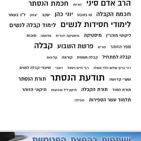
הרב אדם סיני
חכמת הנסתר
זוגיות
חכמת הקבלה
יוני כהן
יעקב
ל"ג בעומר
טו בשבט
יצחק
לימודי חסידות לנשים
לימוד קבלה לנשים
מיסטיקה
ליקוטי מוהר"ן
סוכות
מיסטיקה יהודית
מלחמה
קבלה
פרשת השבוע
ספר הזוהר
פורים
קבלה למתחיל
קורונה
קבלה מעשית
קליפות
שיעורי קבלה לנשים
רבי ברוך שלום הלוי אשלג
רבי חיים ויטאל
רשבי
תודעת הנסתר
תורת הנסתר
שערי קדושה
תורת הקבלה
תיקוני הזוהר
תורת הסוד
תיקון ליל שבועות
תלמוד עשר הספירות
תפילה