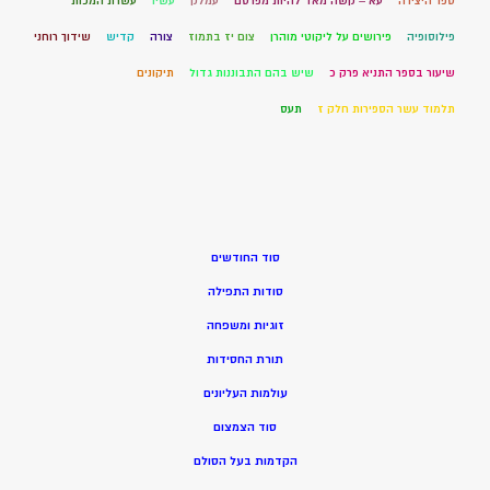
ספר היצירה
עא – קשה מאד להיות מפרסם
עמלק
עשיו
עשרת המכות
פילוסופיה
פירושים על ליקוטי מוהרן
צום יז בתמוז
צורה
קדיש
שידוך רוחני
שיעור בספר התניא פרק כ
שיש בהם התבוננות גדול
תיקונים
תלמוד עשר הספירות חלק ז
תעס
סוד החודשים
סודות התפילה
זוגיות ומשפחה
תורת החסידות
עולמות העליונים
סוד הצמצום
הקדמות בעל הסולם