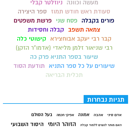
מעשה וכוונה
ניוזלטר קבלי
סעודת ראש חודש תמוז
ספר היצירה
פורים בקבלה
פסח שני
פרשת משפטים
צמאה תשפב
קבלה וחסידות
קבר רבי יעקב אבוחצירא
קישוטי כלה
רבי שניאור זלמן מליאדי (אדמו"ר הזקן)
שיעור בספר התניא פרק כה
שיעורים על כל ספר התניא
תודעת הסוד
תכלית הבריאה
תגיות נבחרות
בעל הסולם
אמונה
אדם סיני
אהבה
אפיקי חכמה
הזוהר היומי
היסוד השבועי
האם מותר לנשים ללמוד קבלה