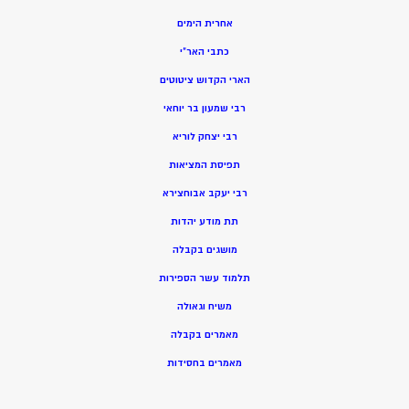
אחרית הימים
כתבי האר”י
הארי הקדוש ציטוטים
רבי שמעון בר יוחאי
רבי יצחק לוריא
תפיסת המציאות
רבי יעקב אבוחצירא
תת מודע יהדות
מושגים בקבלה
תלמוד עשר הספירות
משיח וגאולה
מאמרים בקבלה
מאמרים בחסידות