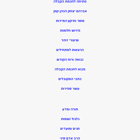
פתיחה לחכמת הקבלה
אברהם יצחק הכהן קוק
מוסר ותיקון המידות
פירוש חלומות
שיעורי זוהר
הרצאות למתחילים
נבואה ורוח הקודש
מ
בוא לחכמת הקבלה
כתבי המקובלים
ע
שר ספירות
תורה ומדע
גלגול נשמות
חגים ומועדים
הרב אדם סיני