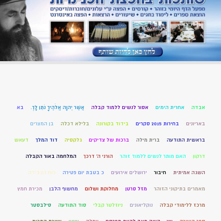
אבדה
אחרית הימים
אסור לנשים ללמוד קבלה
אֲשֶׁר יְהוָה אֱלֹהֶיךָ נֹתֵן לָךְ.
בא
באריונים
בחירות 2015 סקרים
בידוד בקורונה
בלילא דכלה
בן המצרים
בראשית התודעה
ברית מילה
ברכות של צדיקים
גלקסיה
דוד המלך
דעאש
דרקון
האם מותר לנשים ללמוד זוהר
הורני ה' דרכך
המלחמה באור הקבלה
השגה אמיתית
חיבור
ירושלים אירועים
כ בטבת יום פטירה
כוח הכבידה
מאמרים בתיקוני הזוהר
מזל סרטן
מחלוקת ושלום
מחשוף הלבן
מכירת חמץ
מרכז ללימודי קבלה
נוקליאונים
ניוזלטר קבלי
סוד התודעה
סילבסטר