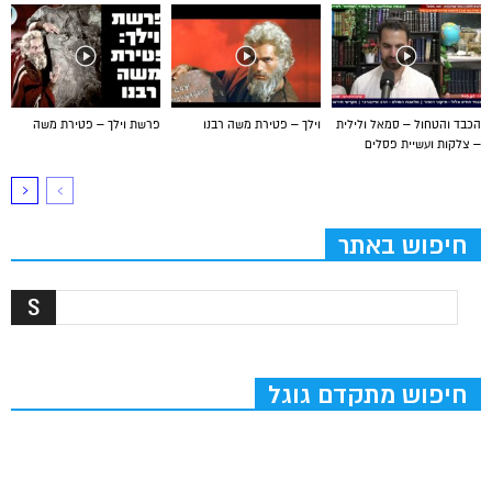
הכבד והטחול – סמאל ולילית
וילך – פטירת משה רבנו
פרשת וילך – פטירת משה
– צלקות ועשיית פסלים
חיפוש באתר
חיפוש מתקדם גוגל