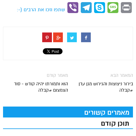
Link
Viber
Telegram
Skype
Message
Print
שתפו וזכו את הרבים (-:
המאמר הבא
מאמר קודם
בירור ניצוצות והגירוש מגן עדן
הוא ותמורתו יהיה קודש - סוד
#קבלה
הצמצום #קבלה
מאמרים קשורים
תוכן קודם