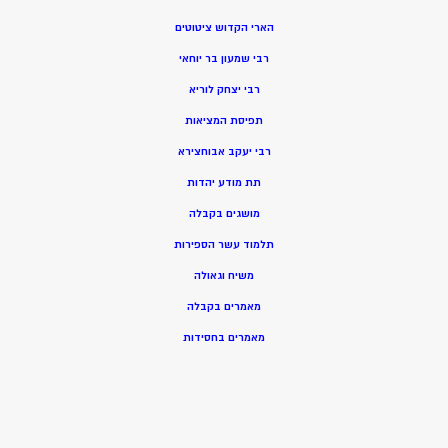
הארי הקדוש ציטוטים
רבי שמעון בר יוחאי
רבי יצחק לוריא
תפיסת המציאות
רבי יעקב אבוחצירא
תת מודע יהדות
מושגים בקבלה
תלמוד עשר הספירות
משיח וגאולה
מאמרים בקבלה
מאמרים בחסידות