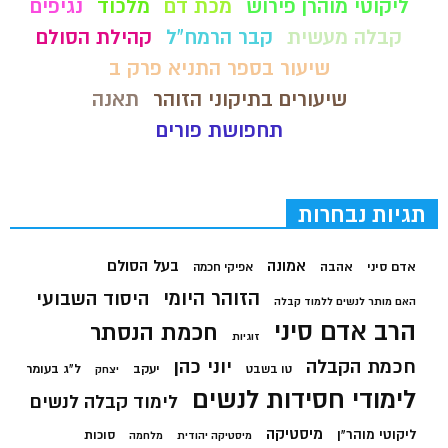
ליקוטי מוהרן פירוש
מכת דם
מלכוד
נגיפים
קבלה מעשית
קבר הרמח"ל
קהילת הסולם
שיעור בספר התניא פרק ב
שיעורים בתיקוני הזוהר
תאנה
תחפושת פורים
תגיות נבחרות
בעל הסולם
אמונה
אדם סיני
אהבה
אפיקי חכמה
הזוהר היומי
היסוד השבועי
האם מותר לנשים ללמוד קבלה
הרב אדם סיני
חכמת הנסתר
זוגיות
חכמת הקבלה
יוני כהן
יעקב
ל"ג בעומר
טו בשבט
יצחק
לימודי חסידות לנשים
לימוד קבלה לנשים
מיסטיקה
ליקוטי מוהר"ן
סוכות
מיסטיקה יהודית
מלחמה