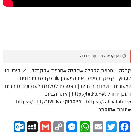
⏱️ זמן קריאה משוער:
1 דקה
קבלה – חכמת הקבלה #קבלה #חכמת #הקבלה | 📌 הירשמו
לערוץ בקליק והפעילו את הפעמון 🔔 לקבלת עדכונים |
שיעורים | ושידורים חיים | הצטרפו לטלגרם לעדכונים נבחרים
ותוכן יחודי: http://telkb.net | אתר הבית:
https://kabbalah.pw | פייסבוק: https://bit.ly/3JVlHvk
#תורת #הנסתר
ok.com
MySpace
Gmail
Copy
Messenger
WhatsApp
Email
Twitter
Facebook