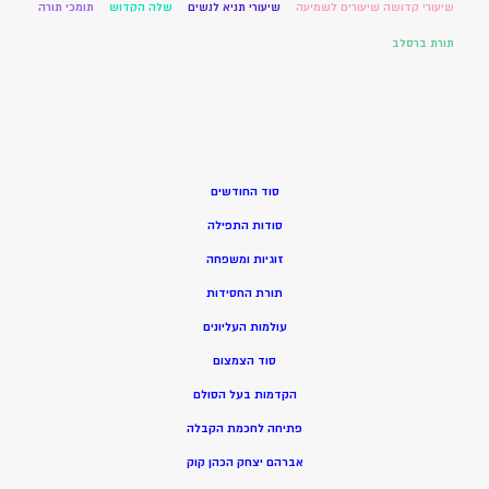
שיעורי קדושה שיעורים לשמיעה
שיעורי תניא לנשים
שלה הקדוש
תומכי תורה
תורת ברסלב
סוד החודשים
סודות התפילה
זוגיות ומשפחה
תורת החסידות
עולמות העליונים
סוד הצמצום
הקדמות בעל הסולם
פתיחה לחכמת הקבלה
אברהם יצחק הכהן קוק