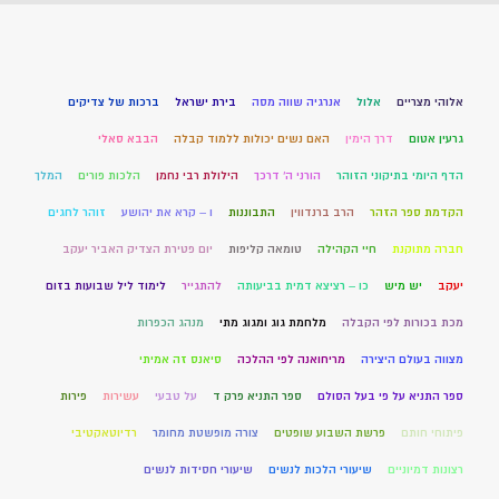
אלוהי מצריים
אלול
אנרגיה שווה מסה
בירת ישראל
ברכות של צדיקים
גרעין אטום
דרך הימין
האם נשים יכולות ללמוד קבלה
הבבא סאלי
הדף היומי בתיקוני הזוהר
הורני ה' דרכך
הילולת רבי נחמן
הלכות פורים
המלך
הקדמת ספר הזהר
הרב ברנדווין
התבוננות
ו – קרא את יהושע
זוהר לחגים
חברה מתוקנת
חיי הקהילה
טומאה קליפות
יום פטירת הצדיק האביר יעקב
יעקב
יש מיש
כו – רציצא דמית בביעותה
להתגייר
לימוד ליל שבועות בזום
מכת בכורות לפי הקבלה
מלחמת גוג ומגוג מתי
מנהג הכפרות
מצווה בעולם היצירה
מריחואנה לפי ההלכה
סיאנס זה אמיתי
ספר התניא על פי בעל הסולם
ספר התניא פרק ד
על טבעי
עשירות
פירות
פיתוחי חותם
פרשת השבוע שופטים
צורה מופשטת מחומר
רדיוטאקטיבי
רצונות דמיוניים
שיעורי הלכות לנשים
שיעורי חסידות לנשים