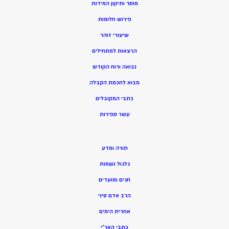
מוסר ותיקון המידות
פירוש חלומות
שיעורי זוהר
הרצאות למתחילים
נבואה ורוח הקודש
מ
בוא לחכמת הקבלה
כתבי המקובלים
ע
שר ספירות
תורה ומדע
גלגול נשמות
חגים ומועדים
הרב אדם סיני
אחרית הימים
כתבי האר”י