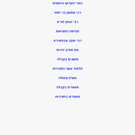
הארי הקדוש ציטוטים
רבי שמעון בר יוחאי
רבי יצחק לוריא
תפיסת המציאות
רבי יעקב אבוחצירא
תת מודע יהדות
מושגים בקבלה
תלמוד עשר הספירות
משיח וגאולה
מאמרים בקבלה
מאמרים בחסידות