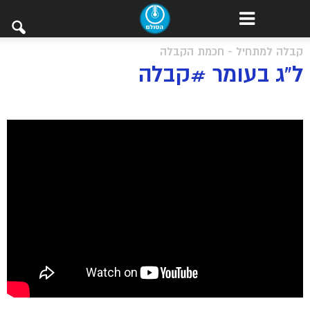
קבלה למתחיל - חכמת הקבלה
ל”ג בעומר #קבלה