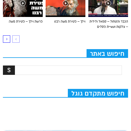
הכבד והטחול – סמאל ולילית
וילך – פטירת משה רבנו
פרשת וילך – פטירת משה
– צלקות ועשיית פסלים
חיפוש באתר
חיפוש מתקדם גוגל