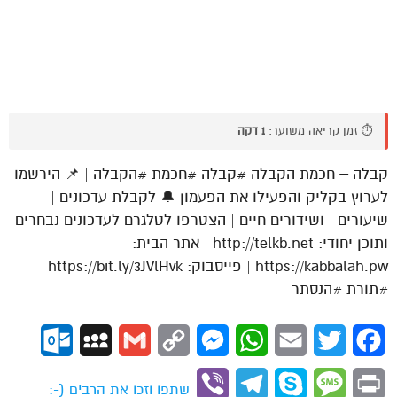
⏱️ זמן קריאה משוער:
1 דקה
קבלה – חכמת הקבלה #קבלה #חכמת #הקבלה | 📌 הירשמו
לערוץ בקליק והפעילו את הפעמון 🔔 לקבלת עדכונים |
שיעורים | ושידורים חיים | הצטרפו לטלגרם לעדכונים נבחרים
ותוכן יחודי: http://telkb.net | אתר הבית:
https://kabbalah.pw | פייסבוק: https://bit.ly/3JVlHvk
#תורת #הנסתר
ok.com
MySpace
Gmail
Copy
Messenger
WhatsApp
Email
Twitter
Facebook
Link
Viber
Telegram
Skype
Message
Print
שתפו וזכו את הרבים (-: