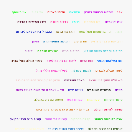
אדר
אחדות הכוחות בטבע
איסלאם
אלוהי מצריים
אני לדודי
אני משותף
אנרגיה אפלה
בית המקדש
בנימין
גדלות השגה
גלגל המזלות בקבלה
דומה
ה – בחצוצרות וקול שופר
האדמור הזקן
ההבדל בין אסלאם ליהדות
הרב יהודה צבי ברנדויין
חודש טוב
חמישה חומשי תורה
חמצן
חסידות וקבלה פרשת השבוע
חסידות חגים
יארצייט הרמבם
יסודות
כוח האלקטרומגנטי
כוח הרצון
לימוד קבלה בתילאנד
לימוד קבלה בתל אביב
לימוד קבלה לגברים
למשוך בעורלה
לעילוי נשמת חללי צה ל
מ – אלה מסעי בני ישראל
מאמר השבטים
מדוע חלקיק יכול להתנהג גם כגל
מטרה
מרחבים משותפים
נטילת ידים
סד – ויאמר ה אל משה בא אל פרעה
סיפורי חסידות
סם המוות
עבודת נפש
פרשת השבוע בקבלה
פתיחה לפירוש הסולם
צב – על ידי מה שאדם נע ונד בתוך ביתו
צורה מלובשת בחומר
קבלה מהמקור
קורונה לפי הסוד
קורות חיים הרבי מקוצק
קורסים למתחילים בקבלה
שיעור בספר התניא פרק כז
שערי קדושה שיעורים