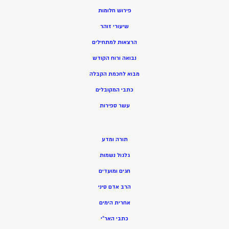
פירוש חלומות
שיעורי זוהר
הרצאות למתחילים
נבואה ורוח הקודש
מ
בוא לחכמת הקבלה
כתבי המקובלים
ע
שר ספירות
תורה ומדע
גלגול נשמות
חגים ומועדים
הרב אדם סיני
אחרית הימים
כתבי האר”י