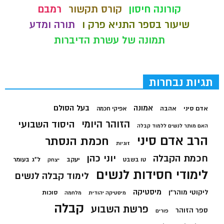
קורונה חיסון
קורס תקשור
רמבם
שיעור בספר התניא פרק ו
תורה ומדע
תמונה של עשרת הדיברות
תגיות נבחרות
בעל הסולם
אמונה
אדם סיני
אהבה
אפיקי חכמה
הזוהר היומי
היסוד השבועי
האם מותר לנשים ללמוד קבלה
הרב אדם סיני
חכמת הנסתר
זוגיות
חכמת הקבלה
יוני כהן
יעקב
ל"ג בעומר
טו בשבט
יצחק
לימודי חסידות לנשים
לימוד קבלה לנשים
מיסטיקה
ליקוטי מוהר"ן
סוכות
מיסטיקה יהודית
מלחמה
קבלה
פרשת השבוע
ספר הזוהר
פורים