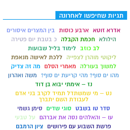
תגיות שחיפשו לאחרונה
אדרא זוטא
ארבע כוסות
בין המצרים איסורים
הילולא
חכמת הקבלה
כ בטבת יום פטירה
לב כוזב
לימוד בליל שבועות
ליקוטי מוהרן לצפייה
ללכת לאישה מנאפת
למשוך בעורלה
מאמרי הסלם
מה זה צדיק
מהו ים סוף? מהי קריעת ים סוף?
משה ואהרון
נז – אימתי יבוא בן דוד
נט – מי שמשתדל תמיד לקרב בני אדם
לעבודת השם יתברך
סדר טו בשבט
סוגי שדים
סימן גשמי
עו – והאלהים נסה את אברהם
על טבעי
פרשת השבוע עם פירושים
ציון הרמבם