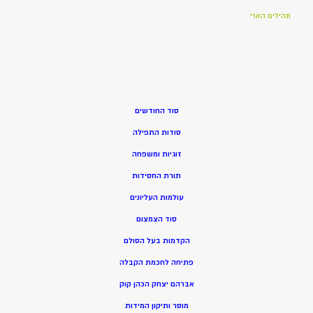
תהילים הארי
סוד החודשים
סודות התפילה
זוגיות ומשפחה
תורת החסידות
עולמות העליונים
סוד הצמצום
הקדמות בעל הסולם
פתיחה לחכמת הקבלה
אברהם יצחק הכהן קוק
מוסר ותיקון המידות