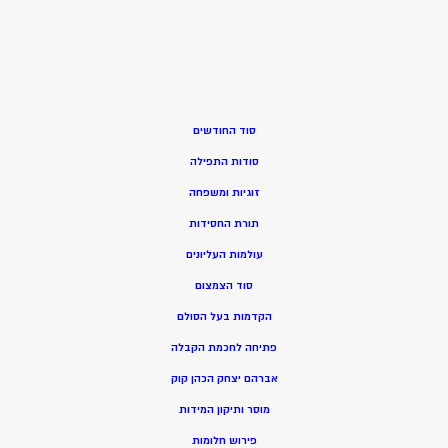
סוד החודשים
סודות התפילה
זוגיות ומשפחה
תורת החסידות
עולמות העליונים
סוד הצמצום
הקדמות בעל הסולם
פתיחה לחכמת הקבלה
אברהם יצחק הכהן קוק
מוסר ותיקון המידות
פירוש חלומות