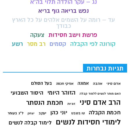
נג – עקר הולדה תלוי בה"א
נפש בריאה גוף בריא
עד – רומה על השמים אלהים על כל הארץ
כבודך
פרשת וישב חסידות
צעקה
קורונה לפי הקבלה
קסמים
רב מסר
רשע
תגיות נבחרות
בעל הסולם
אמונה
אדם סיני
אהבה
אפיקי חכמה
הזוהר היומי
היסוד השבועי
האם מותר לנשים ללמוד קבלה
הרב אדם סיני
חכמת הנסתר
זוגיות
חכמת הקבלה
יוני כהן
יעקב
ל"ג בעומר
טו בשבט
יצחק
לימודי חסידות לנשים
לימוד קבלה לנשים