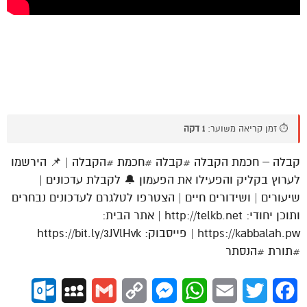
⏱️ זמן קריאה משוער:
1 דקה
קבלה – חכמת הקבלה #קבלה #חכמת #הקבלה | 📌 הירשמו
לערוץ בקליק והפעילו את הפעמון 🔔 לקבלת עדכונים |
שיעורים | ושידורים חיים | הצטרפו לטלגרם לעדכונים נבחרים
ותוכן יחודי: http://telkb.net | אתר הבית:
https://kabbalah.pw | פייסבוק: https://bit.ly/3JVlHvk
#תורת #הנסתר
ok.com
MySpace
Gmail
Copy
Messenger
WhatsApp
Email
Twitter
Facebook