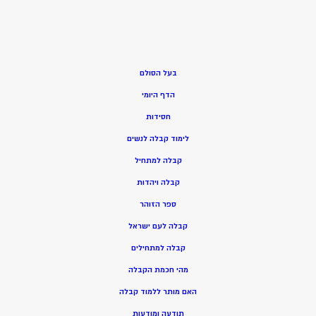
בעל הסולם
הדף היומי
חסידות
ל
ימוד קבלה לנשים
ק
בלה למתחיל
ק
בלה ויהדות
ספר הזוהר
קבלה לעם ישראל
קבלה למתחילים
מהי חכמת הקבלה
האם מותר ללמוד קבלה
תודעה ומודעות