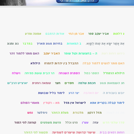
2 דלתות
אביר יעקב ספר
אבר מן החי
אודות הרמבם
אמונה ומדע
אֵת אֲשֶׁר יִשָּׂא אֶת שְׁמוֹ לַשָּׁוְא.
ב המאורות
בחירות 2015 תאריך
במדבר
גוג ומגוג
גירוש רוחות רעות
ה – בחצוצרות וקול שופר
האביר יעקב
האם מותר ללמוד זהר
האם מותר לנשים ללמוד קבלה
ההבדל בין יהדות לזמרח
הילולא
הילולא הרמח"ל
הסתר כפול
הסתרת השגחה
הר הבית שעות פתיחה
וישלח
חג העצמאות 2015
חכמת שלמה
חסדים
חצר
טומאה רוחנית
יארצייט הרב"ש
יובש בעבודת ה
יום האהבה
יצר הרע
לימוד בליל שבועות
לימוד קבלה בקריית אתא
לישראל אין מזל
מא – רקודין
מאמרי הסולם
מה זה לשמה
מזל דרקון
מלכודת
מעלת הזוהר
ניוזלטר
נפש
סדר עולמי חדש
עזה
עש"ן
פרט וכלל
פרשת משפטים
קורונה לפי הסוד
רוחות רפאים בבית
שיעורי קדושה שיעורים לשמיעה
תקשור לפי הזוהר