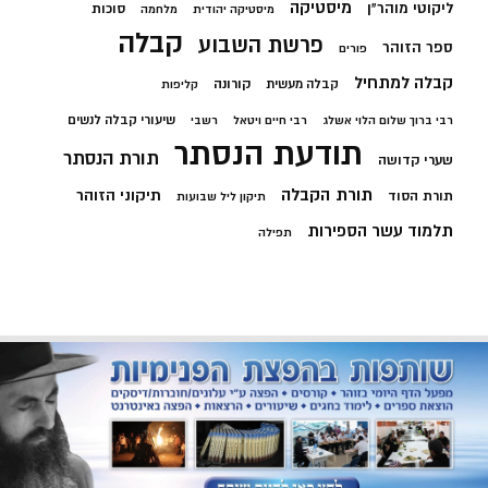
מיסטיקה
ליקוטי מוהר"ן
סוכות
מיסטיקה יהודית
מלחמה
קבלה
פרשת השבוע
ספר הזוהר
פורים
קבלה למתחיל
קורונה
קבלה מעשית
קליפות
שיעורי קבלה לנשים
רבי ברוך שלום הלוי אשלג
רבי חיים ויטאל
רשבי
תודעת הנסתר
תורת הנסתר
שערי קדושה
תורת הקבלה
תיקוני הזוהר
תורת הסוד
תיקון ליל שבועות
תלמוד עשר הספירות
תפילה