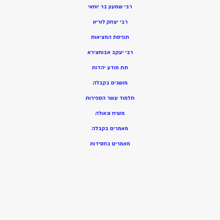
רבי שמעון בר יוחאי
רבי יצחק לוריא
תפיסת המציאות
רבי יעקב אבוחצירא
תת מודע יהדות
מושגים בקבלה
תלמוד עשר הספירות
משיח וגאולה
מאמרים בקבלה
מאמרים בחסידות