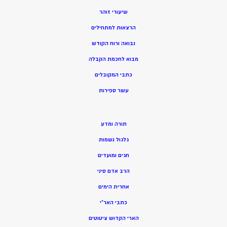
שיעורי זוהר
הרצאות למתחילים
נבואה ורוח הקודש
מ
בוא לחכמת הקבלה
כתבי המקובלים
ע
שר ספירות
תורה ומדע
גלגול נשמות
חגים ומועדים
הרב אדם סיני
אחרית הימים
כתבי האר”י
הארי הקדוש ציטוטים