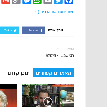
l
Copy
Messenger
WhatsApp
Email
Twitter
Facebook
Link
שתפו וזכו את הרבים (-:
שתף אותנו
Twitter
Facebook
המאמר הבא
רבי שמעון - הילולא
מאמרים קשורים
תוכן קודם