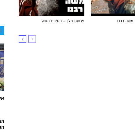
 משה רבנו
פרשת וילך – פטירת משה
ה
אי
מג
הק