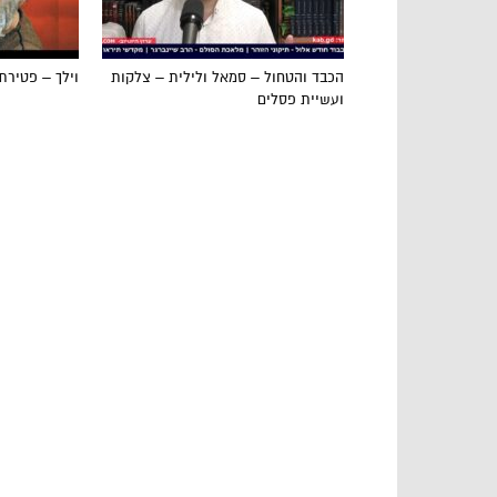
הכבד והטחול – סמאל ולילית – צלקות
וילך – פטירת
ועשיית פסלים