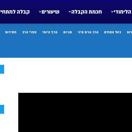
הלימודי
חכמת הקבלה
שיעורים
קבלה למתחיל
ות
בעל הסולם
הרב אדם סיני
תגיות
הדף היומי
ספרי הרב
חסידות
ח
ח