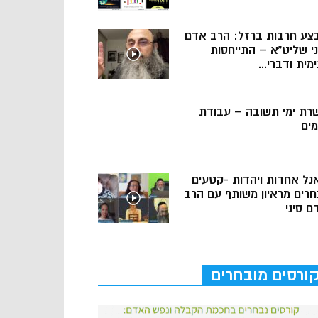
צע חרבות ברזל: הרב אדם
ני שליט”א – התייחסות
מית ודברי...
רת ימי תשובה – עבודת
מים
נל אחדות ויהדות -קטעים
חרים מראיון משותף עם הרב
ם סיני
ורסים מובחרים