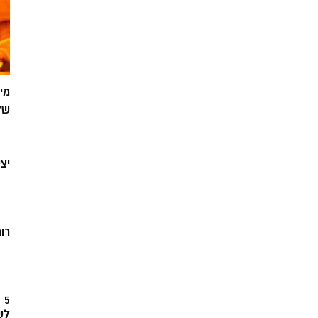
מי
של
יצ
רוח
5
לש