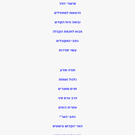
שיעורי זוהר
הרצאות למתחילים
נבואה ורוח הקודש
מ
בוא לחכמת הקבלה
כתבי המקובלים
ע
שר ספירות
תורה ומדע
גלגול נשמות
חגים ומועדים
הרב אדם סיני
אחרית הימים
כתבי האר”י
הארי הקדוש ציטוטים