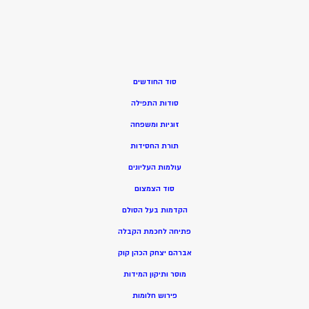
סוד החודשים
סודות התפילה
זוגיות ומשפחה
תורת החסידות
עולמות העליונים
סוד הצמצום
הקדמות בעל הסולם
פתיחה לחכמת הקבלה
אברהם יצחק הכהן קוק
מוסר ותיקון המידות
פירוש חלומות