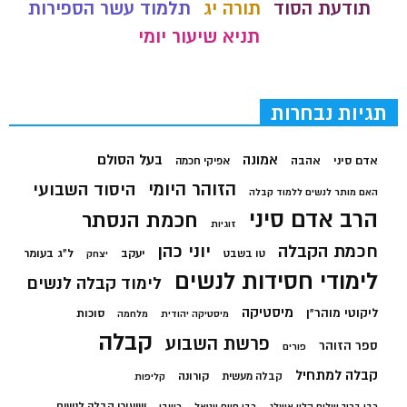
תודעת הסוד
תורה יג
תלמוד עשר הספירות
תניא שיעור יומי
תגיות נבחרות
בעל הסולם
אמונה
אדם סיני
אהבה
אפיקי חכמה
הזוהר היומי
היסוד השבועי
האם מותר לנשים ללמוד קבלה
הרב אדם סיני
חכמת הנסתר
זוגיות
חכמת הקבלה
יוני כהן
יעקב
ל"ג בעומר
טו בשבט
יצחק
לימודי חסידות לנשים
לימוד קבלה לנשים
מיסטיקה
ליקוטי מוהר"ן
סוכות
מיסטיקה יהודית
מלחמה
קבלה
פרשת השבוע
ספר הזוהר
פורים
קבלה למתחיל
קורונה
קבלה מעשית
קליפות
שיעורי קבלה לנשים
רבי ברוך שלום הלוי אשלג
רבי חיים ויטאל
רשבי