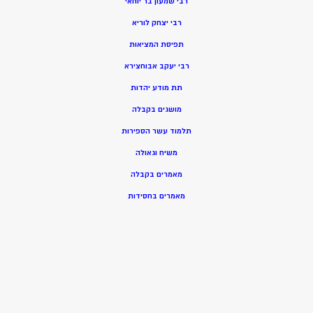
רבי שמעון בר יוחאי
רבי יצחק לוריא
תפיסת המציאות
רבי יעקב אבוחצירא
תת מודע יהדות
מושגים בקבלה
תלמוד עשר הספירות
משיח וגאולה
מאמרים בקבלה
מאמרים בחסידות