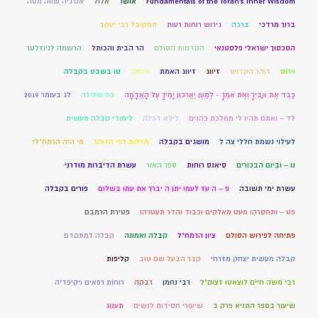
Fundamentals of the Torah’s Inner Wisdom
אושר
אלול
אנרגיה שווה מסה
ברוך מרדכי
ברכה
גירוש רוחות רעות
המקובל רבי יעקב
הסכסוך ישראלי פלסטנאי
הקדמות הסולם
הר הבית והכותל
הרשמה לניוזלטר
וירוס
זוהר הקדוש
זיווג
זיווג האמת
חכמה
טו בשבט בקבלה
כַּבֵּד אֶת אָבִיךָ וְאֶת אִמֶּךָ - לְמַעַן יַאֲרִכוּן יָמֶיךָ עַל הָאֲדָמָה
כח שלילה
לג בעומר 2019
לד – ואתם תהיו לי ממלכת כהנים
לילא דכלה
לימודי קבלה מעשית
לעילוי נשמת חללי צה ל
מושגים בקבלה
מזלות לפי הזוהר
מי היה הרמח"ל?
נו – וביום הבכורים
סיאנס רוחות
ספר האור
עשרת הדיברות מודרני
עשרת ימי תשובה
פ – ה עז לעמו יתן ה יברך את עמו בשלום
פורים בקבלה
פט – ותחסרהו מעט מאלקים וכבוד והדר תעטרהו
פטירת הרמבם
פתיחה לפירוש הסולם
ציון הרמח"ל
קבלה ואמונה
קבלה למתקדם
קבלה מעשית יצחק מזרחי
קבר הבעל שם טוב
קליפות
רבי משה חיים לוצאטו זצוק"ל
רבי נחמן
רבקה
רוחות רפאים ויקיפדיה
שיעור בספר התניא פרק ב
שיעורי חסידות לנשים
תענוג