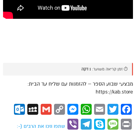
⏱️ זמן קריאה משוער:
1 דקה
מבצעי שבוע הספר – להזמנות עם שליח עד הבית:
https://kab.store
ok.com
MySpace
Gmail
Copy
Messenger
WhatsApp
Email
Twitter
Facebook
Link
Viber
Telegram
Skype
Message
Print
שתפו וזכו את הרבים (-: