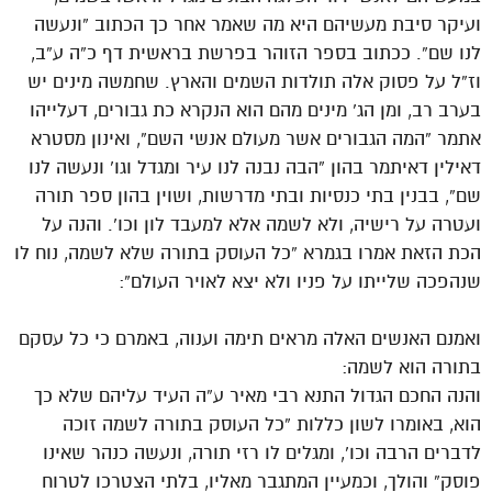
ועיקר סיבת מעשיהם היא מה שאמר אחר כך הכתוב “ונעשה
לנו שם”. ככתוב בספר הזוהר בפרשת בראשית דף כ”ה ע”ב,
וז”ל על פסוק אלה תולדות השמים והארץ. שחמשה מינים יש
בערב רב, ומן הג’ מינים מהם הוא הנקרא כת גבורים, דעלייהו
אתמר “המה הגבורים אשר מעולם אנשי השם”, ואינון מסטרא
דאילין דאיתמר בהון “הבה נבנה לנו עיר ומגדל וגו’ ונעשה לנו
שם”, בבנין בתי כנסיות ובתי מדרשות, ושוין בהון ספר תורה
ועטרה על רישיה, ולא לשמה אלא למעבד לון וכו’. והנה על
הכת הזאת אמרו בגמרא “כל העוסק בתורה שלא לשמה, נוח לו
שנהפכה שלייתו על פניו ולא יצא לאויר העולם”:
ואמנם האנשים האלה מראים תימה וענוה, באמרם כי כל עסקם
בתורה הוא לשמה:
והנה החכם הגדול התנא רבי מאיר ע”ה העיד עליהם שלא כך
הוא, באומרו לשון כללות “כל העוסק בתורה לשמה זוכה
לדברים הרבה וכו’, ומגלים לו רזי תורה, ונעשה כנהר שאינו
פוסק” והולך, וכמעיין המתגבר מאליו, בלתי הצטרכו לטרוח