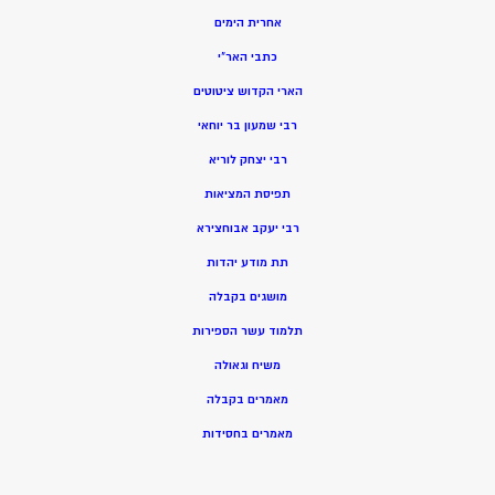
אחרית הימים
כתבי האר”י
הארי הקדוש ציטוטים
רבי שמעון בר יוחאי
רבי יצחק לוריא
תפיסת המציאות
רבי יעקב אבוחצירא
תת מודע יהדות
מושגים בקבלה
תלמוד עשר הספירות
משיח וגאולה
מאמרים בקבלה
מאמרים בחסידות