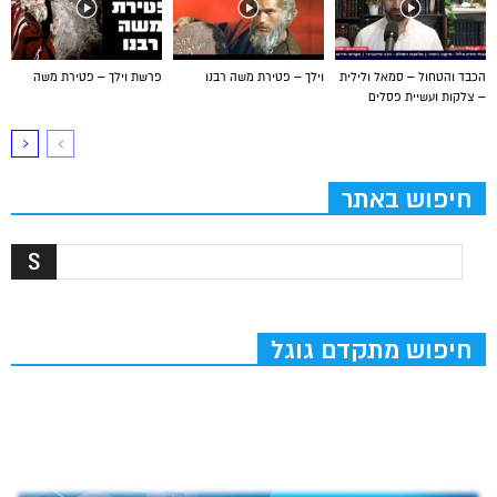
הכבד והטחול – סמאל ולילית
וילך – פטירת משה רבנו
פרשת וילך – פטירת משה
– צלקות ועשיית פסלים
חיפוש באתר
חיפוש מתקדם גוגל