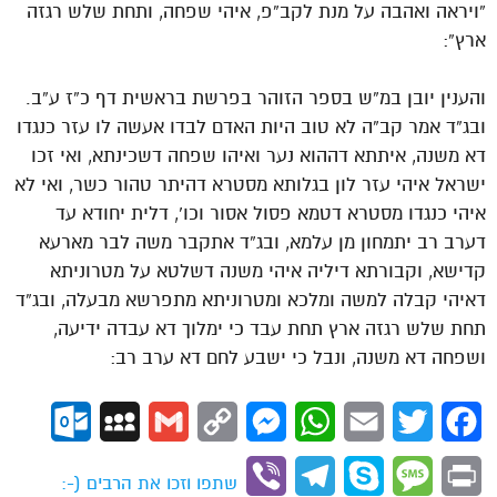
“ויראה ואהבה על מנת לקב”פ, איהי שפחה, ותחת שלש רגזה
ארץ”:
והענין יובן במ”ש בספר הזוהר בפרשת בראשית דף כ”ז ע”ב.
ובג”ד אמר קב”ה לא טוב היות האדם לבדו אעשה לו עזר כנגדו
דא משנה, איתתא דההוא נער ואיהו שפחה דשכינתא, ואי זכו
ישראל איהי עזר לון בגלותא מסטרא דהיתר טהור כשר, ואי לא
איהי כנגדו מסטרא דטמא פסול אסור וכו’, דלית יחודא עד
דערב רב יתמחון מן עלמא, ובג”ד אתקבר משה לבר מארעא
קדישא, וקבורתא דיליה איהי משנה דשלטא על מטרוניתא
דאיהי קבלה למשה ומלכא ומטרוניתא מתפרשא מבעלה, ובג”ד
תחת שלש רגזה ארץ תחת עבד כי ימלוך דא עבדה ידיעה,
ושפחה דא משנה, ונבל כי ישבע לחם דא ערב רב:
ok.com
MySpace
Gmail
Copy
Messenger
WhatsApp
Email
Twitter
Facebook
Link
Viber
Telegram
Skype
Message
Print
שתפו וזכו את הרבים (-: