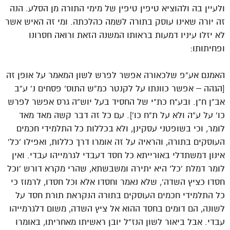
ולעיין בה ולהוציא טיפין טיפין של מימי התורה מן הסלע. הנה
זה יורה שאינו עוסק בתורה לשמה כהלכתה. ומי זה האיש אשר
לא יזלו עיניו דמעות בראותו המשנה הזאת ורואה חסרונו
ופחיתותו:
האמנם אע”פ שלכאורה אפשר לפרש לשון המאמר על אופן זה
[הגהה – אפשר כוונתו על לקנטר כמ”ש התוס’ פסחים נ’ ע”ב
אב”ן ח”ן. ובע”ח כת”י של החסיד בעל יוש”ה גרס אפשר לפרש
כו’ על ע”ה ולא על ת”ח כו’]. עם כל זה דבר קשה מאד מאד
לומר, וכי בשופטני עסקינן, ולא בכללות כל התלמידי חכמים
העוסקים בתורה, והראיה על זה אומרו דרך כללות, ואפילו ‘כל’
אינון דמשתדלי באורייתא כל חסד דעבדי לגרמייהו עבדי. ואין
לומר דמלת ‘כל’ היא יתירה ומשבשתא, שהרי מקרא דורש ‘וכל
חסדו כציץ השדה’, שלא נאמר וחסדו אלא וכל חסדו, לרמוז כי
כל התלמידי חכמים העוסקים בתורה הנקראת תורת חסד על
לשונה, הם דומים בחסד ההוא אל ציץ השדה, משום דלגרמייהו
עבדי. אבל ביאור לשון הנז”ל יובן ראשיתו מאחריתו, באומרו