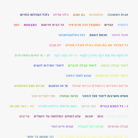
אגרת התשובה
אחשוורוש
גוג ומגוג
גילוי אליהו
גלגל המזלות החדש
גלקסיה
הגויים
המקובל הרב אדם סיני
הר הבית חדשות
התבוננות
התך
חכמי הזוהר
חכמת האמת
כוח האלקטרומגנטי
כל המלמד את בתו תורה כאילו לומדה תפלות
לֹא תִגְנֹב.
לֹא תִשָּׂא אֶת שֵׁם יְהוָה אֱלֹהֶיךָ לַשָּׁוְא - כִּי לֹא יְנַקֶּה יְהֹוָה
לג – מי האיש החפץ חיים
לימוד קבלה בהוואי
לימוד קבלה לגברים
לימודי חסידות לנשים
לימודי קבלה באינטרנט
מבוא לספר הזוהר
מדינות המכירות בירושלים כבירת ישראל
מי זה הרמבם
מכירת חמץ האינטרנט
מעלת וחשיבות לימוד ספר הזוהר
מראה שחורה
מתי לומדים זוהר
נ – כל הפוגם בברית
נווה קדשך
נועם אלימלך הילולא ופטירה
נח – באר וענן ומן
ניוזלטר הסולם
נרות
סוכות
עלון הסולם: המלחמה על ירושלים
צדיקים
קבלה ופנימיות
קורונה לפי הקבלה
קורות חיים הארי
רבי אילעאי אומר: אם רואה אדם שיצרו מתגבר עליו
רבי שמעון בר יוחאי