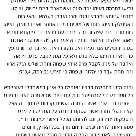
יבשה ולא בעאן לאשתדלא בחכמת הקבלה וגרמין דאסתלק
נביעו דחכמה דאיהו יו”ד מינה ואשתארת בי”ת יבשה, ווי לון
דגרמי עניותא וחרבא ובזה והרג ואבדן בעלמא. והאי רוח
דאסתלק דאיהו רוחו של משיח כמה דאתמר ואיהו רוה”ק. ואיהו
רוח חו”ב. רוח עצה וגבורה. רוח דעת ויראת ה’. פיקודא תנינא
ויאמר אלהים יהי אור. ובגין דא אמר הקב”ה השבעתי אתכם
בנות ירושלים אם תעירו ואם תעוררו את האהבה עד שתחפץ
כו’, דאיהו רחימו בלא פרס ולא על מנת לקבל פרס. ויראה
ואהבה על מנת לקבל פרס איהי שפחה ותחת שלש רגזה ארץ
וגו’. תחת עבד כי ימלוך ושפחה כי תירש גבירתה, עכ”ל:
והנה מ”ש בתחילת דבריו “ואפילו כל אינון דמשתדלי באורייתא
כל חסד דעבדי לגרמייהו” וכו’, עם היות שפשטו מבואר, ובפרט
בזמנינו זה בעו”ה אשר התורה נעשית קרדום לחתוך בה אצל
קצת בעלי תורה אשר עסקם בתורה על מנת לקבל פרס
והספקות יתירות, וגם להיותם מכלל ראשי ישיבות, ודייני
סנהדראות, להיות שמם וריחם נודף בכל הארץ, ודומים
במעשיהם לאנשי דור הפלגה הבונים מגדל וראשו בשמים,