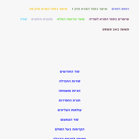
רוחות רפאים
שיעור בספר התניא פרק ז
שיעור בספר התניא פרק מה
שיעורים בספר התניא לצפייה
שערי קדושה המלא
שקצים ורמשים
תורה
תשעה באב תשסט
סוד החודשים
סודות התפילה
זוגיות ומשפחה
תורת החסידות
עולמות העליונים
סוד הצמצום
הקדמות בעל הסולם
פתיחה לחכמת הקבלה