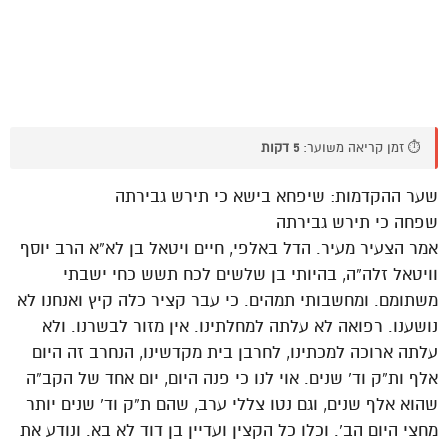
⏱️ זמן קריאה משוער:
5 דקות
שער ההקדמות: שיפחא בישא כי תירש גבירתה
שפחה כי תירש גבירתה
אמר הצעיר מעיר. הדל באלפי, חיים ויטאל בן לא”א הרב יוסף
וויטאל זלה”ה, בהיותי בן שלשים לכח תשש כחי ישבתי
משתומם. ומחשבותי תמהים. כי עבר קציר כלה קיץ ואנחנו לא
נושענו. רפואה לא עלתה למחלתינו. אין מזור לבשרנו. ולא
עלתה ארוכה למכתינו, לחרבן בית מקדשינו, הנחרב זה היום
אלף ות”ק וד’ שנים. אוי לנו כי פנה היום, יום אחד של הקב”ה
שהוא אלף שנים, וגם נטו צללי ערב, שהם ת”ק וד’ שנים יותר
מחצי היום הב’. וכלו כל הקצין ועדיין בן דוד לא בא. ונודע את