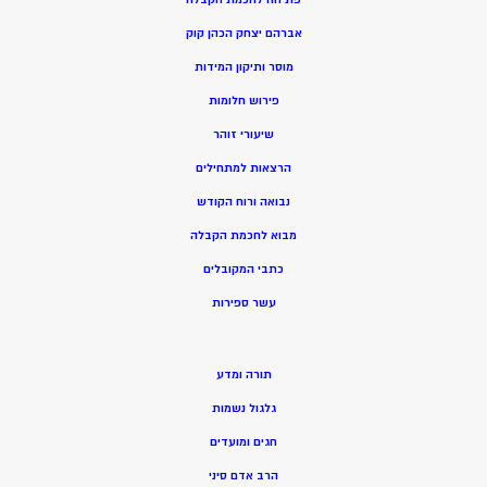
אברהם יצחק הכהן קוק
מוסר ותיקון המידות
פירוש חלומות
שיעורי זוהר
הרצאות למתחילים
נבואה ורוח הקודש
מ
בוא לחכמת הקבלה
כתבי המקובלים
ע
שר ספירות
תורה ומדע
גלגול נשמות
חגים ומועדים
הרב אדם סיני