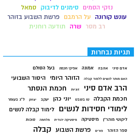
נזקי הסמים
סימנים לדיבוק
סמאל
עונש קורונה
על הרמבם
פרשת השבוע בזוהר
רב מסר
שרה
תודעה רוחנית
תגיות נבחרות
בעל הסולם
אמונה
אדם סיני
אהבה
אפיקי חכמה
הזוהר היומי
היסוד השבועי
האם מותר לנשים ללמוד קבלה
הרב אדם סיני
חכמת הנסתר
זוגיות
חכמת הקבלה
יוני כהן
יעקב
ל"ג בעומר
טו בשבט
יצחק
לימודי חסידות לנשים
לימוד קבלה לנשים
מיסטיקה
ליקוטי מוהר"ן
סוכות
מיסטיקה יהודית
מלחמה
קבלה
פרשת השבוע
ספר הזוהר
פורים