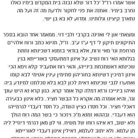
אשר אמרו רז”ל ‘כל דור שלא נבנה בית המקדש בימיו כאלו
נחרב בימיו’. ואתנה את פני לחקור ולדעת מה זה ועל מה
נתארך קיצינו וגלותינו. ומדוע לא בא בן ישי.
ומצאתי און לי ואנינה בקרבי ולבי דוי. ממאמר אחד הובא בספר
התיקונים תיקון ל’ דף ע”ז ע”ב. וז”ל, תנינא כתב ורוח אלהי”ם
מרחפת וגו’ מאי ורוח, אלא בודאי בזמנא דשכינתא נחתת
בגלותא האי רוח נשיב על אינון דמתעסקי באורייתא בגין
שכינתא דאשתכחת בינייהו, והאי רוח אתעביד קלא וימא הכי
אינון דמיכין דשינתא בחוריהון סתימין עינין אטימי לבא קומו
ואתערו לגבי שכינתא דאית לכון לבא בלא סכלתנו למינדע ביה
ואיהו בינייכו ורזא דמלה קול אומר קרא. כגון קרא נא היש עונך
וגו’, והיא אומרה מה אקרא כל הבשר חציר. כלא אינון כבעירה
דאכלי חציר. וכל חסדו כציץ השדה, כל חסד דעבדי לגרמייהו
הוא דעבדי. ובההוא זמנא מ”כ ויזכור כי בשר המה רוח הולך
ולא ישוב, דא איהו רוחו של משיח. ווי לון מאן דגרמי דיוזיל ליה
מן עלמא. ולא יתוב לעלמא, דאילין אינון דעבדי לאורייתא