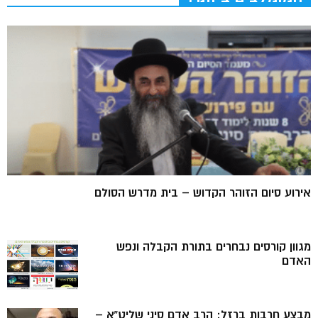
אירוע סיום הזוהר הקדוש – בית מדרש הסולם
מגוון קורסים נבחרים בתורת הקבלה ונפש
האדם
מבצע חרבות ברזל: הרב אדם סיני שליט”א –