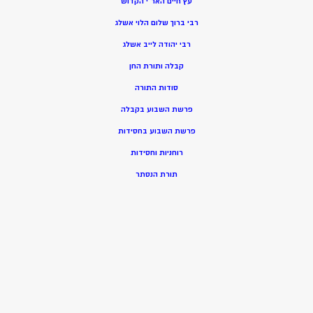
עץ חיים האר”י הקדוש
רבי ברוך שלום הלוי אשלג
רבי יהודה לייב אשלג
קבלה ותורת החן
סודות התורה
פרשת השבוע בקבלה
פרשת השבוע בחסידות
רוחניות וחסידות
תורת הנסתר