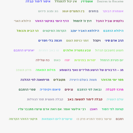
Desires to Receive
אושפיזין
אין יכול להתפלל
איסור לימוד קבלה
אשמורת הבוקר
בוזונים
בין המצרים 2019
גוג ומגוג פירוש
גלקסית שביל החבל
דרך ה' לרמחל
הדף היומי בתיקוני הזוהר
הילולא הארי
הילולא הרמבם
הילולתא האביר יעקב
הקדמה התיקונים
הר הבית והכותל
הרב אדם סיני
ויקהל
זמני כניסת הצום
חכמה בלי חסדים
חשוון (חשבון) הגדול
טבע גמטריה אלוהים
טו באב רוחניות
יארצייט הרמבם
יום פטירת הרמחל
יסודות בפנימיות
יתרו
כאוס
כח שלילה
מג – הדבורים של הרשע מולידים נאוף בהשומע
מזלות התאמה
מירון תשפב
מסר יומי מהזוהר
מצווה בעולם היצירה
מקובלים
מריחואנה לפי ההלכה
מרכז לקבלה
נבואה לפי הרמבם
נגיפים
סיאנס ויקיפדיה
ספרי הרמבם
עולם העשיה
קבלה לימוד לתשעה באב
קבלה מעשית ספר הגורלות
קורונה לפי הסוד
ראובן
רבי אילעאי אומר: אם רואה אדם שיצרו מתגבר עליו
רמבם
שיעור בספר התניא פרק כו
שיעורים ליום העצמאות
תיקוני הזוהר הקדמה