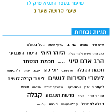
שיעור בספר התניא פרק לד
שערי קדושה שער ב
תגיות נבחרות
בעל הסולם
אמונה
אדם סיני
אהבה
אפיקי חכמה
הזוהר היומי
היסוד השבועי
האם מותר לנשים ללמוד קבלה
הרב אדם סיני
חכמת הנסתר
זוגיות
חכמת הקבלה
יוני כהן
יעקב
ל"ג בעומר
טו בשבט
יצחק
לימודי חסידות לנשים
לימוד קבלה לנשים
מיסטיקה
ליקוטי מוהר"ן
סוכות
מיסטיקה יהודית
מלחמה
קבלה
פרשת השבוע
ספר הזוהר
פורים
קבלה למתחיל
קורונה
קבלה מעשית
קליפות