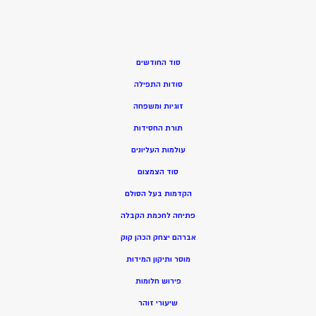
סוד החודשים
סודות התפילה
זוגיות ומשפחה
תורת החסידות
עולמות העליונים
סוד הצמצום
הקדמות בעל הסולם
פתיחה לחכמת הקבלה
אברהם יצחק הכהן קוק
מוסר ותיקון המידות
פירוש חלומות
שיעורי זוהר