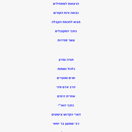
הרצאות למתחילים
נבואה ורוח הקודש
מ
בוא לחכמת הקבלה
כתבי המקובלים
ע
שר ספירות
תורה ומדע
גלגול נשמות
חגים ומועדים
הרב אדם סיני
אחרית הימים
כתבי האר”י
הארי הקדוש ציטוטים
רבי שמעון בר יוחאי