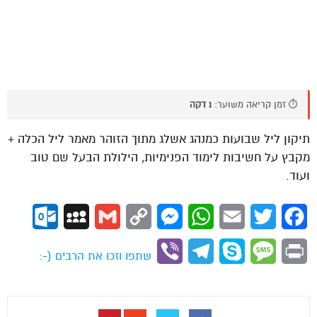
⏱️ זמן קריאה משוער:
1 דקה
תיקון ליל שבועות כמנהג אשלג מתוך הזוהר מאמר ליל הכלה +
מקבץ על חשיבות לימוד הפנימיות, הילולת הבעל שם טוב
ועוד.
ok.com
MySpace
Gmail
Copy
Messenger
WhatsApp
Email
Twitter
Facebook
Link
Viber
Telegram
Skype
Message
Print
שתפו וזכו את הרבים (-: