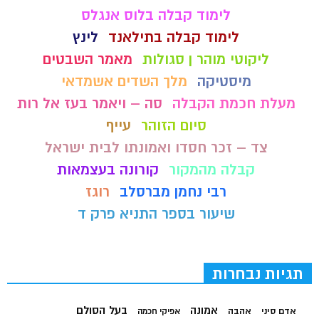
לימוד קבלה בלוס אנגלס
לימוד קבלה בתילאנד
לינץ
ליקוטי מוהר ן סגולות
מאמר השבטים
מיסטיקה
מלך השדים אשמדאי
מעלת חכמת הקבלה
סה – ויאמר בעז אל רות
סיום הזוהר
עייף
צד – זכר חסדו ואמונתו לבית ישראל
קבלה מהמקור
קורונה בעצמאות
רבי נחמן מברסלב
רוגז
שיעור בספר התניא פרק ד
תגיות נבחרות
בעל הסולם
אמונה
אדם סיני
אהבה
אפיקי חכמה