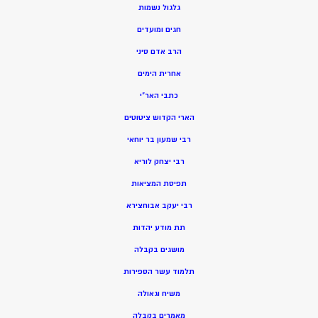
גלגול נשמות
חגים ומועדים
הרב אדם סיני
אחרית הימים
כתבי האר”י
הארי הקדוש ציטוטים
רבי שמעון בר יוחאי
רבי יצחק לוריא
תפיסת המציאות
רבי יעקב אבוחצירא
תת מודע יהדות
מושגים בקבלה
תלמוד עשר הספירות
משיח וגאולה
מאמרים בקבלה