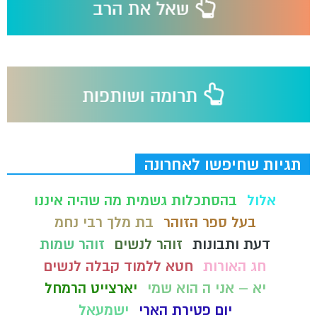
תגיות שחיפשו לאחרונה
אלול
בהסתכלות גשמית מה שהיה איננו
בעל ספר הזוהר
בת מלך רבי נחמ
דעת ותבונות
זוהר לנשים
זוהר שמות
חג האורות
חטא ללמוד קבלה לנשים
יא – אני ה הוא שמי
יארצייט הרמחל
יום פטירת הארי
ישמעאל