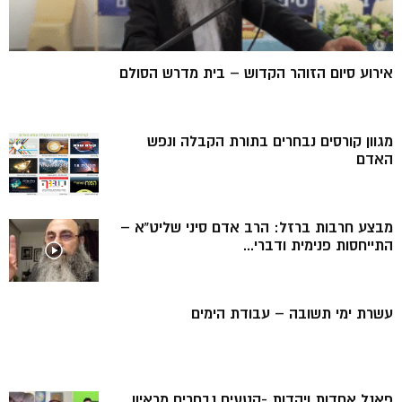
אירוע סיום הזוהר הקדוש – בית מדרש הסולם
מגוון קורסים נבחרים בתורת הקבלה ונפש
האדם
מבצע חרבות ברזל: הרב אדם סיני שליט”א –
התייחסות פנימית ודברי...
עשרת ימי תשובה – עבודת הימים
פאנל אחדות ויהדות -קטעים נבחרים מראיון