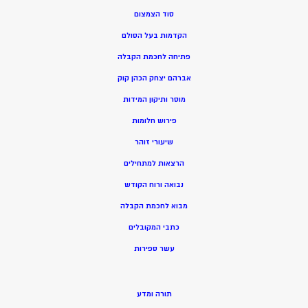
סוד הצמצום
הקדמות בעל הסולם
פתיחה לחכמת הקבלה
אברהם יצחק הכהן קוק
מוסר ותיקון המידות
פירוש חלומות
שיעורי זוהר
הרצאות למתחילים
נבואה ורוח הקודש
מ
בוא לחכמת הקבלה
כתבי המקובלים
ע
שר ספירות
תורה ומדע