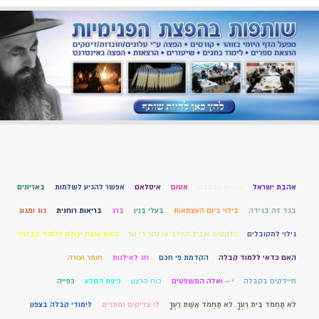
אהבת ישראל
אודות הרמבם
אטום
איסלאם
אפשר להגיע לשלמות
באריונים
בגד זה בגידה
בילוי ביום העצמאות
בעלי בנין
ברג
בריאות רוחנית
גוג ומגוג
גילוי למקובלים
גלקסית שביל החלב או נהר די נור
האם אשה יכולה ללמוד קבלה?
האם כדאי ללמוד קבלה
הקדמת פי חכם
חג לאילנות
חומר וצורה
חיידקים בקבלה
י – ואלה המשפטים
כוח הרצון
כיפת הסלע
כפייה
לֹא תַחְמֹד בֵּית רֵעֶךָ. לֹא תַחְמֹד אֵשֶׁת רֵעֶךָ
לו צדיקים נסתרים
לימודי קבלה בצפון