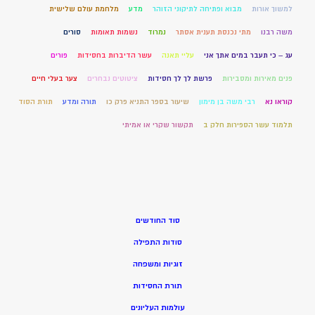
למשוך אורות
מבוא ופתיחה לתיקוני הזוהר
מדע
מלחמת עולם שלישית
משה רבנו
מתי נכנסת תענית אסתר
נמרוד
נשמות תאומות
סורים
עג – כי תעבר במים אתך אני
עליי תאנה
עשר הדיברות בחסידות
פורים
פנים מאירות ומסבירות
פרשת לך לך חסידות
ציטוטים נבחרים
צער בעלי חיים
קוראו נא
רבי משה בן מימון
שיעור בספר התניא פרק כו
תורה ומדע
תורת הסוד
תלמוד עשר הספירות חלק ב
תקשור שקרי או אמיתי
סוד החודשים
סודות התפילה
זוגיות ומשפחה
תורת החסידות
עולמות העליונים