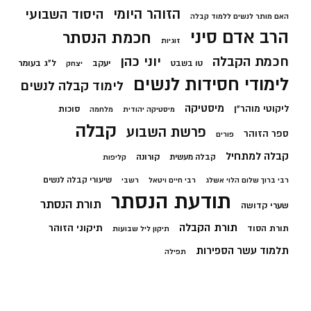
הזוהר היומי
היסוד השבועי
האם מותר לנשים ללמוד קבלה
הרב אדם סיני
חכמת הנסתר
זוגיות
חכמת הקבלה
יוני כהן
יעקב
ל"ג בעומר
טו בשבט
יצחק
לימודי חסידות לנשים
לימוד קבלה לנשים
מיסטיקה
ליקוטי מוהר"ן
סוכות
מיסטיקה יהודית
מלחמה
קבלה
פרשת השבוע
ספר הזוהר
פורים
קבלה למתחיל
קורונה
קבלה מעשית
קליפות
שיעורי קבלה לנשים
רבי ברוך שלום הלוי אשלג
רבי חיים ויטאל
רשבי
תודעת הנסתר
תורת הנסתר
שערי קדושה
תורת הקבלה
תיקוני הזוהר
תורת הסוד
תיקון ליל שבועות
תלמוד עשר הספירות
תפילה