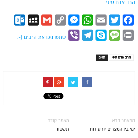
הרב אדם סיני
ok.com
MySpace
Gmail
Copy
Messenger
WhatsApp
Email
Twitter
Facebook
Link
Viber
Telegram
Skype
Message
Print
שתפו וזכו את הרבים (-:
הרב אדם סיני
תגים
המאמר הבא
מאמר קודם
ימי בין המצרים #חסידות
תקשור