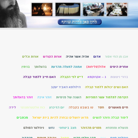
אבן מן החי אסור
אדום
אהיה אשר אהיה
אורות הקודש
אורות וכלים
אחרית הימים
אלול(סליחות)
אמונה למעלה מהדעת
בהעלותך
בנימין
ברורי ניצוצות
ג – אקרוקתא
דייט לפי הקבלה
האם חייב ללמוד קבלה
האם נשים יכולות ללמוד קבלה
הילולתא האביר יעקב
הקדמה לתלמוד עשר הספירות
השגה של פנימיות
זוהר איכה
זוהר בהעלותך
חיים מאושרים
חסד
טו בשבט בקבלה
יום הזיכרון
כוח אלקטרומגנטי
לידה
לימוד קבלה וזוהר לנשים
מדוע ירושלים נבחרה להיות בירת ישראל
מכתבים
מנעולא ומפתחא
מסרים מהזוהר
מצב ביטחוני
נחש
ניוזלטר הסולם
ניוזלטר חינם
נרות
סדר עולמי חדש
סמאל
עבודה פנימית
פרוזדור