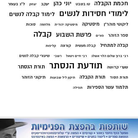
חכמת הקבלה
יוני כהן
יעקב
ל"ג בעומר
טו בשבט
יצחק
לימודי חסידות לנשים
לימוד קבלה לנשים
מיסטיקה
ליקוטי מוהר"ן
סוכות
מיסטיקה יהודית
מלחמה
קבלה
פרשת השבוע
ספר הזוהר
פורים
קבלה למתחיל
קורונה
קבלה מעשית
קליפות
שיעורי קבלה לנשים
רבי ברוך שלום הלוי אשלג
רבי חיים ויטאל
רשבי
תודעת הנסתר
תורת הנסתר
שערי קדושה
תורת הקבלה
תיקוני הזוהר
תורת הסוד
תיקון ליל שבועות
תלמוד עשר הספירות
תפילה