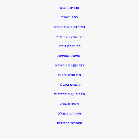
אחרית הימים
כתבי האר”י
הארי הקדוש ציטוטים
רבי שמעון בר יוחאי
רבי יצחק לוריא
תפיסת המציאות
רבי יעקב אבוחצירא
תת מודע יהדות
מושגים בקבלה
תלמוד עשר הספירות
משיח וגאולה
מאמרים בקבלה
מאמרים בחסידות