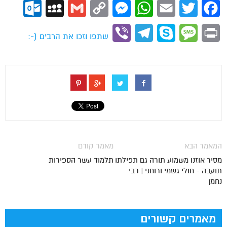
ok.com
MySpace
Gmail
Copy
Messenger
WhatsApp
Email
Twitter
Facebook
Link
Viber
Telegram
Skype
Message
Print
שתפו וזכו את הרבים (-:
המאמר הבא
מאמר קודם
מסיר אוזנו משמוע תורה גם תפילתו
תלמוד עשר הספירות
תועבה - חולי גשמי ורוחני | רבי
נחמן
מאמרים קשורים