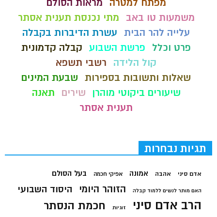
מפתח למטרה
מראות הסולם
משמעות טו באב
מתי נכנסת תענית אסתר
עלייה להר הבית
עשרת הדיברות בקבלה
פרט וכלל
פרשת השבוע
קבלה קדמונית
קול הלידה
רשבי תשפא
שאלות ותשובות בספירות
שבעת המינים
שיעורים ביקוטי מוהרן
שירים
תאנה
תענית אסתר
תגיות נבחרות
בעל הסולם
אמונה
אדם סיני
אהבה
אפיקי חכמה
הזוהר היומי
היסוד השבועי
האם מותר לנשים ללמוד קבלה
הרב אדם סיני
חכמת הנסתר
זוגיות