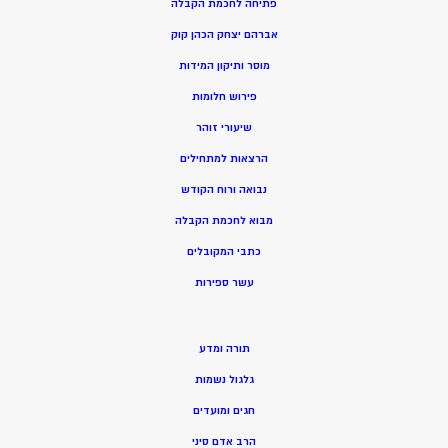
פתיחה לחכמת הקבלה
אברהם יצחק הכהן קוק
מוסר ותיקון המידות
פירוש חלומות
שיעורי זוהר
הרצאות למתחילים
נבואה ורוח הקודש
מ
בוא לחכמת הקבלה
כתבי המקובלים
ע
שר ספירות
תורה ומדע
גלגול נשמות
חגים ומועדים
הרב אדם סיני