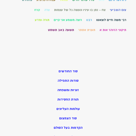
צום השביעי
צח – נתן בו עיניו ונעשה גל של עצמות
צרה
קרח
רבי משה חיים לוצאטו
רבנו
רוצה משמע אני קיים
תורה ומדע
תיקוני הזוהר אות א
תענית אסתר
תשעה באב תשסט
סוד החודשים
סודות התפילה
זוגיות ומשפחה
תורת החסידות
עולמות העליונים
סוד הצמצום
הקדמות בעל הסולם