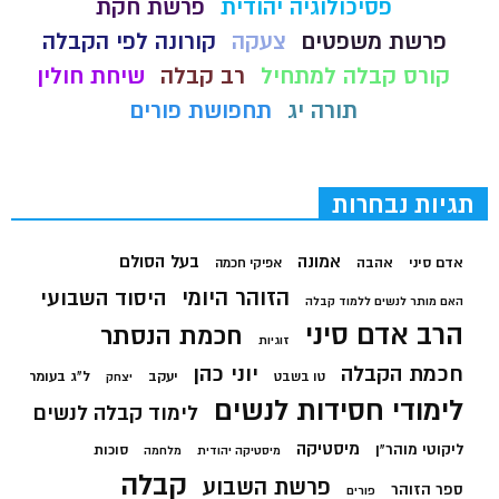
פסיכולוגיה יהודית
פרשת חקת
פרשת משפטים
צעקה
קורונה לפי הקבלה
קורס קבלה למתחיל
רב קבלה
שיחת חולין
תורה יג
תחפושת פורים
תגיות נבחרות
בעל הסולם
אמונה
אדם סיני
אהבה
אפיקי חכמה
הזוהר היומי
היסוד השבועי
האם מותר לנשים ללמוד קבלה
הרב אדם סיני
חכמת הנסתר
זוגיות
חכמת הקבלה
יוני כהן
יעקב
ל"ג בעומר
טו בשבט
יצחק
לימודי חסידות לנשים
לימוד קבלה לנשים
מיסטיקה
ליקוטי מוהר"ן
סוכות
מיסטיקה יהודית
מלחמה
קבלה
פרשת השבוע
ספר הזוהר
פורים