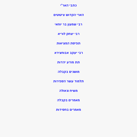
כתבי האר”י
הארי הקדוש ציטוטים
רבי שמעון בר יוחאי
רבי יצחק לוריא
תפיסת המציאות
רבי יעקב אבוחצירא
תת מודע יהדות
מושגים בקבלה
תלמוד עשר הספירות
משיח וגאולה
מאמרים בקבלה
מאמרים בחסידות