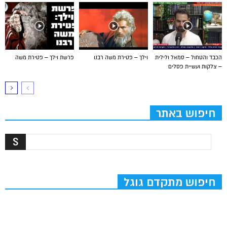
הכבד והטחול – סמאל ולילית
וילך – פטירת משה רבנו
פרשת וילך – פטירת משה
– צלקות ועשיית פסלים
חיפוש באתר
חיפוש מתקדם גוגל