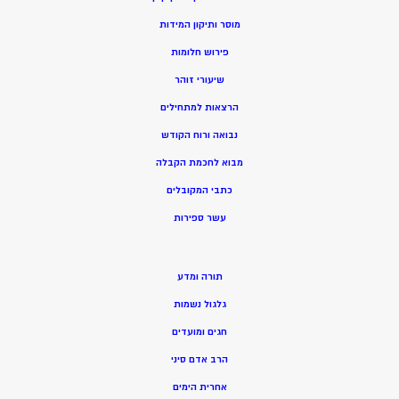
מוסר ותיקון המידות
פירוש חלומות
שיעורי זוהר
הרצאות למתחילים
נבואה ורוח הקודש
מ
בוא לחכמת הקבלה
כתבי המקובלים
ע
שר ספירות
תורה ומדע
גלגול נשמות
חגים ומועדים
הרב אדם סיני
אחרית הימים