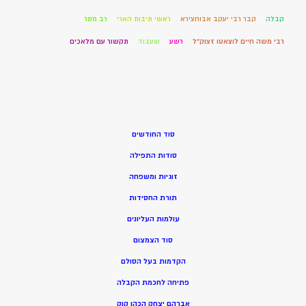
קבלה
קבר רבי יעקב אבוחצירא
ראשי תיבות הארי
רב מסר
רבי משה חיים לוצאטו זצוק"ל
רשע
שעבוד
תקשור עם מלאכים
סוד החודשים
סודות התפילה
זוגיות ומשפחה
תורת החסידות
עולמות העליונים
סוד הצמצום
הקדמות בעל הסולם
פתיחה לחכמת הקבלה
אברהם יצחק הכהן קוק