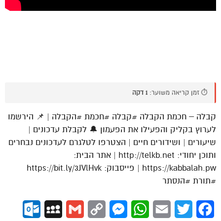
⏱️ זמן קריאה משוער:
1 דקה
קבלה – חכמת הקבלה #קבלה #חכמת #הקבלה | 📌 הירשמו
לערוץ בקליק והפעילו את הפעמון 🔔 לקבלת עדכונים |
שיעורים | ושידורים חיים | הצטרפו לטלגרם לעדכונים נבחרים
ותוכן יחודי: http://telkb.net | אתר הבית:
https://kabbalah.pw | פייסבוק: https://bit.ly/3JVlHvk
#תורת #הנסתר
ok.com
MySpace
Gmail
Copy
Messenger
WhatsApp
Email
Twitter
Facebook