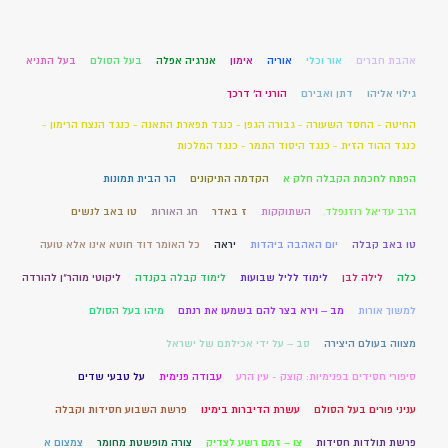
אהבת חברים
אור וכלי
אוריה
אימון
אנרגיה אפלה
בעל הסולם
בעל התניא
גילוי אליהו
דתן ואבירם
הורני ה' דרכך
החיטה - החסד השעורה - גבורה הגפן - כנגד תפארת התאנה - כנגד הנצח הרימון -
כנגד ההוד הזית - כנגד היסוד התמר - כנגד המלכות
הפתח לחכמת הקבלה חלק א
הקדמה התיקונים
הר הבית תמונות
הרב עדיאל רוזנפלד
השתוקקות
ז באדר
חג האורות
טו באב לנשים
טו באב קבלה
יום האהבה ביהדות
יראה
כל האומר דוד חוטא אינו אלא טועה
כלה
לילה לבן
לימוד לליל שבועות
לימוד קבלה בקנדה
ליקוטי מוהר"ן להורדה
למשוך אורות
מב – וירא בצר להם בשמעו את רנתם
מיהו בעל הסולם
מצווה בעולם היצירה
סב – על ידי אכילתם של ישראל
סיפורי חסידים בפנימיות: קוצק - עין הרע
עבודה פנימית
על טבעי שדים
עניני פורים בעל הסולם
עשרת הדיברות בימינו
פרשת השבוע חסידות וקבלה
פרשת תולדות חסידות
צו – זמם רשע לצדיק
צורה מופשטת מחומר
צמצום א