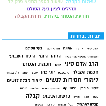
שאלות בקבלה
שיעור בספר התניא פרק לד
תהילים לציון בעל הסולם
תודעת הנסתר ביהדות
תורת הקבלה
תגיות נבחרות
בעל הסולם
אמונה
אדם סיני
אהבה
אפיקי חכמה
הזוהר היומי
היסוד השבועי
האם מותר לנשים ללמוד קבלה
הרב אדם סיני
חכמת הנסתר
זוגיות
חכמת הקבלה
יוני כהן
יעקב
ל"ג בעומר
טו בשבט
יצחק
לימודי חסידות לנשים
לימוד קבלה לנשים
מיסטיקה
ליקוטי מוהר"ן
סוכות
מיסטיקה יהודית
מלחמה
קבלה
פרשת השבוע
ספר הזוהר
פורים
קבלה למתחיל
קורונה
קבלה מעשית
קליפות