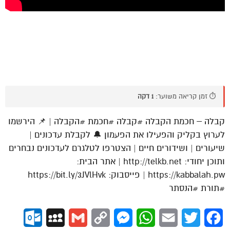
⏱️ זמן קריאה משוער:
1 דקה
קבלה – חכמת הקבלה #קבלה #חכמת #הקבלה | 📌 הירשמו
לערוץ בקליק והפעילו את הפעמון 🔔 לקבלת עדכונים |
שיעורים | ושידורים חיים | הצטרפו לטלגרם לעדכונים נבחרים
ותוכן יחודי: http://telkb.net | אתר הבית:
https://kabbalah.pw | פייסבוק: https://bit.ly/3JVlHvk
#תורת #הנסתר
ok.com
MySpace
Gmail
Copy
Messenger
WhatsApp
Email
Twitter
Facebook