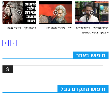
הכבד והטחול – סמאל ולילית
וילך – פטירת משה רבנו
פרשת וילך – פטירת משה
– צלקות ועשיית פסלים
חיפוש באתר
חיפוש מתקדם גוגל