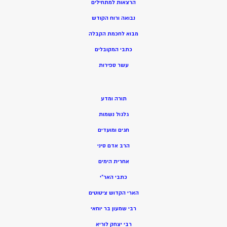
הרצאות למתחילים
נבואה ורוח הקודש
מ
בוא לחכמת הקבלה
כתבי המקובלים
ע
שר ספירות
תורה ומדע
גלגול נשמות
חגים ומועדים
הרב אדם סיני
אחרית הימים
כתבי האר”י
הארי הקדוש ציטוטים
רבי שמעון בר יוחאי
רבי יצחק לוריא