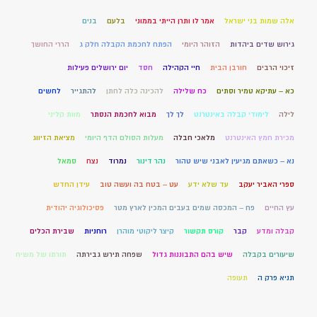
אלה שמות בני ישראל
אמר לו ותרן הייתי בממוני
בלעם
בנים
גירוש שדים ביהדות
הזוהר היומי
הפתח לחכמת הקבלה חלק ג
הררי החושך
זיכוי הרבים
חורבן הבית
חיי הקהילה
חסד
יום ירושלים פעילות
כא – עתיקא טמיר וסתים
כח שלילה
להכינה כלה לחתן
להתגייר
לחשים
לילה
לימודי קבלה באינטרנט
לך לך
מבוא לחכמת הנסתר
מוות קליני
מכירת חמץ האינטרנט
מלאכי חבלה
מעלות הסולם הדף היומי
מציאת הזיווג
נא – כשאתם מגיעין לאבני שיש טהור
נהר דינור
נמרוד
נצח
סמאל
ספרי האביר יעקב
עד שלא ידע
עט – בטח בה ועשה טוב
עידן החדש
עץ החיים
פח – המכסה שמים בעבים המכין לארץ מטר
פסיכולוגיה יהודית
קבלה ומדע
קבר
קורס תקשור
קיצר ליקוטי מוהרן
רוחניות
שבירת הכלים
שיעורים בקבלה
שיש בהם התבוננות גדול
שפחה תירש גבירתה
תורתו של משיח
תניא פרק ה
תעופה