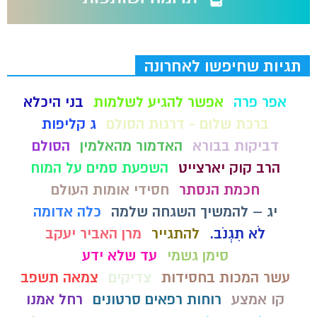
תגיות שחיפשו לאחרונה
אפר פרה
אפשר להגיע לשלמות
בני היכלא
ברכת שלום - דרגות הסולם
ג קליפות
דביקות בבורא
האדמור מהאלמין
הסולם
הרב קוק יארצייט
השפעת סמים על המוח
חכמת הנסתר
חסידי אומות העולם
יג – להמשיך השגחה שלמה
כלה אדומה
לֹא תִגְנֹב.
להתגייר
מרן האביר יעקב
סימן גשמי
עד שלא ידע
עשר המכות בחסידות
צדיקים
צמאה תשפב
קו אמצע
רוחות רפאים סרטונים
רחל אמנו