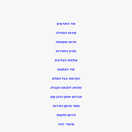
סוד החודשים
סודות התפילה
זוגיות ומשפחה
תורת החסידות
עולמות העליונים
סוד הצמצום
הקדמות בעל הסולם
פתיחה לחכמת הקבלה
אברהם יצחק הכהן קוק
מוסר ותיקון המידות
פירוש חלומות
שיעורי זוהר