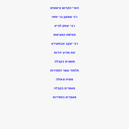
הארי הקדוש ציטוטים
רבי שמעון בר יוחאי
רבי יצחק לוריא
תפיסת המציאות
רבי יעקב אבוחצירא
תת מודע יהדות
מושגים בקבלה
תלמוד עשר הספירות
משיח וגאולה
מאמרים בקבלה
מאמרים בחסידות