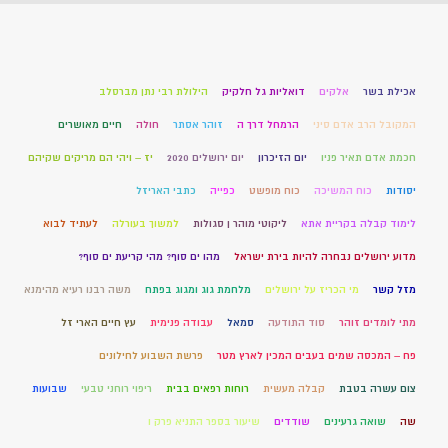
אכילת בשר
אלקים
דואליות גל חלקיק
הילולת רבי נתן מברסלב
המקובל הרב אדם סיני
הרמחל דרך ה
זוהר אסתר
חולה
חיים מאושרים
חכמת אדם תאיר פניו
יום הזיכרון
יום ירושלים 2020
יז – ויהי הם מריקים שקיהם
יסודות
כוח המשיכה
כוח מופשט
כפייה
כתבי האריזל
לימוד קבלה בקריית אתא
ליקוטי מוהר ן סגולות
למשוך בעורלה
לעתיד לבוא
מדוע ירושלים נבחרה להיות בירת ישראל
מהו ים סוף? מהי קריעת ים סוף?
מזל קשר
מי הכריז על ירושלים
מלחמת גוג ומגוג בפתח
משה רבנו רעיא מהימנא
מתי לומדים זוהר
סוד התודעה
סמאל
עבודה פנימית
עץ חיים הארי זל
פח – המכסה שמים בעבים המכין לארץ מטר
פרשת השבוע לחילונים
צום עשרה בטבת
קבלה מעשית
רוחות רפאים בבית
ריפוי רוחני טבעי
שבועות
שה
שואה גרעינים
שודדים
שיעור בספר התניא פרק ו