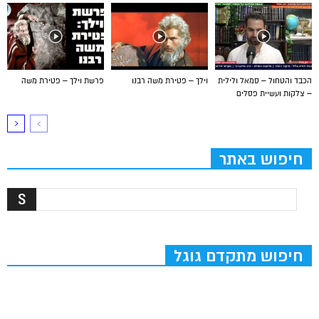
הכבד והטחול – סמאל ולילית
וילך – פטירת משה רבנו
פרשת וילך – פטירת משה
– צלקות ועשיית פסלים
חיפוש באתר
חיפוש מתקדם גוגל