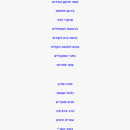
מוסר ותיקון המידות
פירוש חלומות
שיעורי זוהר
הרצאות למתחילים
נבואה ורוח הקודש
מ
בוא לחכמת הקבלה
כתבי המקובלים
ע
שר ספירות
תורה ומדע
גלגול נשמות
חגים ומועדים
הרב אדם סיני
אחרית הימים
כתבי האר”י