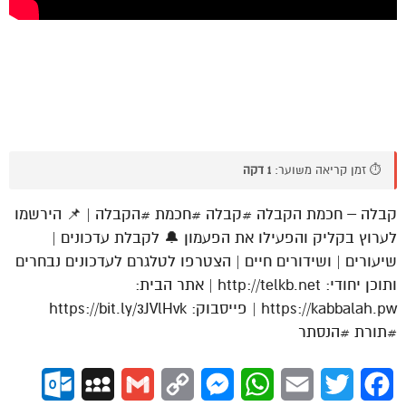
⏱️ זמן קריאה משוער:
1 דקה
קבלה – חכמת הקבלה #קבלה #חכמת #הקבלה | 📌 הירשמו
לערוץ בקליק והפעילו את הפעמון 🔔 לקבלת עדכונים |
שיעורים | ושידורים חיים | הצטרפו לטלגרם לעדכונים נבחרים
ותוכן יחודי: http://telkb.net | אתר הבית:
https://kabbalah.pw | פייסבוק: https://bit.ly/3JVlHvk
#תורת #הנסתר
ok.com
MySpace
Gmail
Copy
Messenger
WhatsApp
Email
Twitter
Facebook