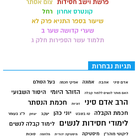
פרשת וישב חסידות
צום אסתר
קונטרס אחרון
רחל
שיעור בספר התניא פרק לא
שערי קדושה שער ב
תלמוד עשר הספירות חלק ג
תגיות נבחרות
בעל הסולם
אמונה
אדם סיני
אהבה
אפיקי חכמה
הזוהר היומי
היסוד השבועי
האם מותר לנשים ללמוד קבלה
הרב אדם סיני
חכמת הנסתר
זוגיות
חכמת הקבלה
יוני כהן
יעקב
ל"ג בעומר
טו בשבט
יצחק
לימודי חסידות לנשים
לימוד קבלה לנשים
מיסטיקה
ליקוטי מוהר"ן
סוכות
מיסטיקה יהודית
מלחמה