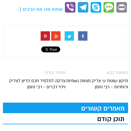
Link
Viber
Telegram
Skype
Message
Print
שתפו וזכו את הרבים (-:
המאמר הבא
מאמר קודם
תיקון עוונות עי צדיק מצוות גשמיות
צדקה לתלמיד חכם פדיון לצדיק
ורוחניות - רבי נחמן
וידוי דברים - רבי נחמן
מאמרים קשורים
תוכן קודם