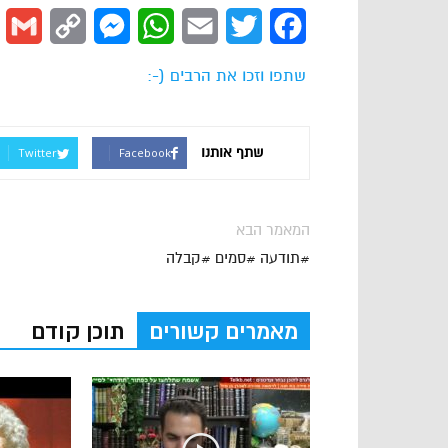
l
Copy
Messenger
WhatsApp
Email
Twitter
Facebook
Link
שתפו וזכו את הרבים (-:
שתף אותנו
Twitter
Facebook
המאמר הבא
#תודעה #סמים #קבלה
מאמרים קשורים
תוכן קודם