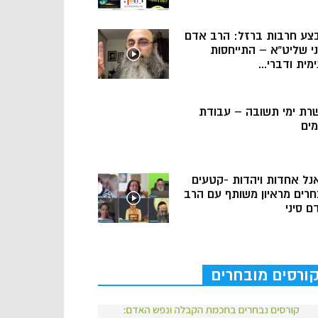
צע חרבות ברזל: הרב אדם
ני שליט”א – התייחסות
מית ודברי...
רת ימי תשובה – עבודת
מים
נל אחדות ויהדות -קטעים
חרים מראיון משותף עם הרב
ם סיני
ורסים מובחרים