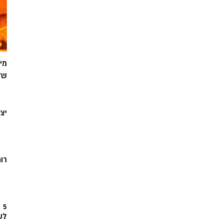
מי
של
יצ
רוח
5
לש