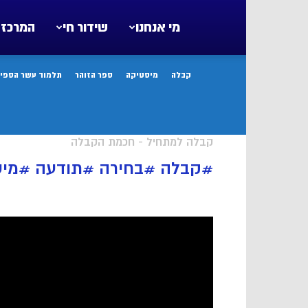
מי אנחנו
שידור חי
המרכז 
קבלה
מיסטיקה
ספר הזוהר
תלמוד עשר הספיר
קבלה למתחיל - חכמת הקבלה
#קבלה #בחירה #תודעה #מי