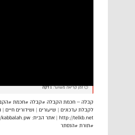
⏱️ זמן קריאה משוער:
1 דקה
קבלה – חכמת הקבלה #קבלה #חכמת #הקבלה 
לקבלת עדכונים | שיעורים | ושידורים חיים | 
http://telkb.net | אתר הבית: https://kabbalah.pw | פייסבוק: https://bit.ly/3JVlHvk
#תורת #הנסתר