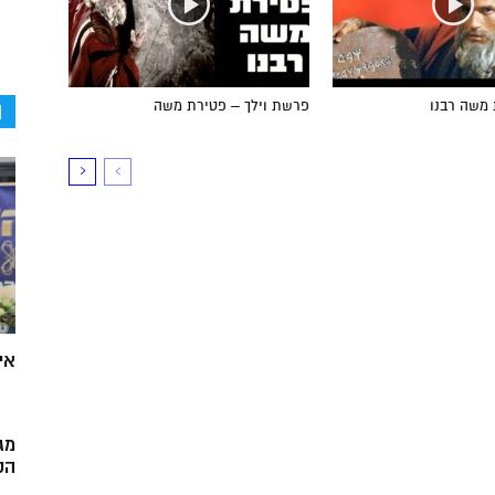
ה
 משה רבנו
פרשת וילך – פטירת משה
אי
מג
הק