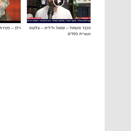
הכבד והטחול – סמאל ולילית – צלקות
וילך – פטירת
ועשיית פסלים